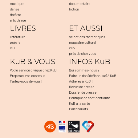
musique
documentaire
danse
fiction
théâtre
arts de rue
LIVRES
ET AUSSI
littérature
sélections thématiques
poésie
magazine culturel
BD
clip
près de chez vous
KuB & VOUS
INFOS KuB
Votre service civique chez KuB
Qui sommes-nous ?
Proposez vos contenus
Faire un don (défiscalisé) à KuB
Parlez-nous de vous !
Adhérez à KuB !
Revue de presse
Dossier de presse
Politique de confidentialité
KuB à la carte
Partenariats