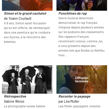
Simon et le grand cachalot
Punchlines de rap
Genre musical désormais
de Yoann Coutault
démocratisé, le rap français
À 8 ans, Simon saisit l'occasion
s'impose depuis plusieurs années
qui lui est offerte, de s'embarquer
sur les podiums des classements.
dans une aventure qui le conduira
Des rappeurs français
aux Açores, à la rencontre des
récemment connus, comme Jul,
baleines,
à ceux présents depuis des
années tels que Booba ou Nekfeu,
tous …
Rétrospective
Raconter le paysage
Sabine Weiss
par Léa Muller
La photographe suisse Sabine
Léa Muller paysagiste, investie