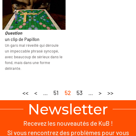
Question
un clip de Papillon
Un gars mal réveillé qui déroule
un impeccable phrasé syncopé,
avec beaucoup de sérieux dans le
fond, mais dans une forme
délirante.
<<
<
...
51
52
53
...
>
>>
Newsletter
Recevez les nouveautés de KuB !
Si vous rencontrez des problèmes pour vous