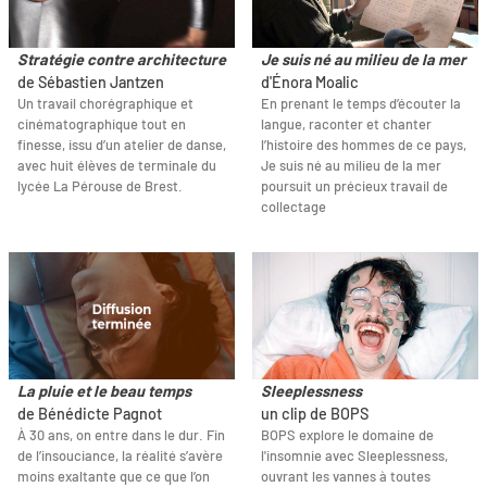
Stratégie contre architecture
Je suis né au milieu de la mer
de Sébastien Jantzen
d'Énora Moalic
Un travail chorégraphique et
En prenant le temps d’écouter la
cinématographique tout en
langue, raconter et chanter
finesse, issu d’un atelier de danse,
l’histoire des hommes de ce pays,
avec huit élèves de terminale du
Je suis né au milieu de la mer
lycée La Pérouse de Brest.
poursuit un précieux travail de
collectage
La pluie et le beau temps
Sleeplessness
de Bénédicte Pagnot
un clip de BOPS
À 30 ans, on entre dans le dur. Fin
BOPS explore le domaine de
de l’insouciance, la réalité s’avère
l'insomnie avec Sleeplessness,
moins exaltante que ce que l’on
ouvrant les vannes à toutes