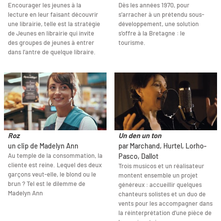
Encourager les jeunes à la
Dès les années 1970, pour
lecture en leur faisant découvrir
s’arracher à un prétendu sous-
une librairie, telle est la stratégie
développement, une solution
de Jeunes en librairie qui invite
s’offre à la Bretagne : le
des groupes de jeunes à entrer
tourisme.
dans l’antre de quelque libraire.
Roz
Un den un ton
un clip de Madelyn Ann
par Marchand, Hurtel, Lorho-
Au temple de la consommation, la
Pasco, Dallot
cliente est reine. Lequel des deux
Trois musicos et un réalisateur
garçons veut-elle, le blond ou le
montent ensemble un projet
brun ? Tel est le dilemme de
généreux : accueillir quelques
Madelyn Ann
chanteurs solistes et un duo de
vents pour les accompagner dans
la réinterprétation d’une pièce de