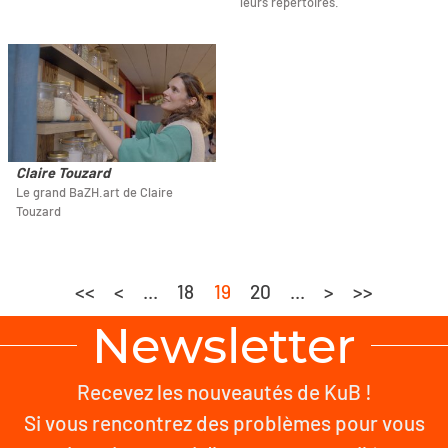
leurs répertoires.
Claire Touzard
Le grand BaZH.art de Claire
Touzard
<<
<
...
18
19
20
...
>
>>
Newsletter
Recevez les nouveautés de KuB !
Si vous rencontrez des problèmes pour vous