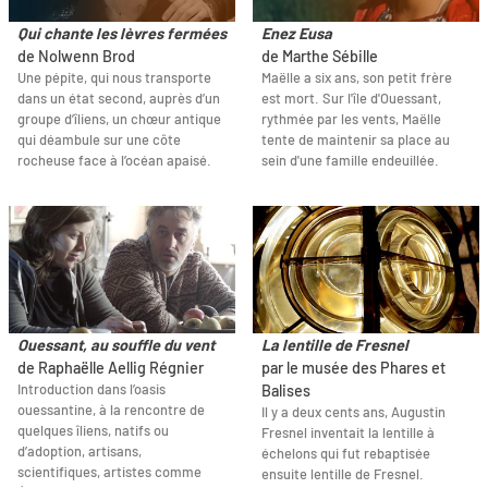
Qui chante les lèvres fermées
Enez Eusa
de Nolwenn Brod
de Marthe Sébille
Une pépite, qui nous transporte
Maëlle a six ans, son petit frère
dans un état second, auprès d’un
est mort. Sur l'île d'Ouessant,
groupe d’îliens, un chœur antique
rythmée par les vents, Maëlle
qui déambule sur une côte
tente de maintenir sa place au
rocheuse face à l’océan apaisé.
sein d'une famille endeuillée.
Ouessant, au souffle du vent
La lentille de Fresnel
de Raphaëlle Aellig Régnier
par le musée des Phares et
Introduction dans l’oasis
Balises
ouessantine, à la rencontre de
Il y a deux cents ans, Augustin
quelques îliens, natifs ou
Fresnel inventait la lentille à
d’adoption, artisans,
échelons qui fut rebaptisée
scientifiques, artistes comme
ensuite lentille de Fresnel.