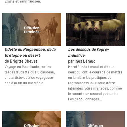
Émilie et Yann Tiersen.
Odette du Puigaudeau, de la
Les dessous de l'agro-
Bretagne au désert
industrie
de Brigitte Chevet
par Inès Léraud
Voyage en Mauritanie, sur les
Merci à Inès Léraud et à tous
traces d’Odette du Puigaudeau,
ceux qui ont le courage de mettre
une artiste-autrice voyageuse
en lumière les pratiques de
née à la fin du 19e siècle.
l’agrobizness, au risque d’être
intimidés, voire menacés, comme
le raconte un second podcast :
Les déboulonnages…