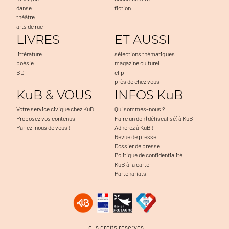
danse
fiction
théâtre
arts de rue
LIVRES
ET AUSSI
littérature
sélections thématiques
poésie
magazine culturel
BD
clip
près de chez vous
KuB & VOUS
INFOS KuB
Votre service civique chez KuB
Qui sommes-nous ?
Proposez vos contenus
Faire un don (défiscalisé) à KuB
Parlez-nous de vous !
Adhérez à KuB !
Revue de presse
Dossier de presse
Politique de confidentialité
KuB à la carte
Partenariats
ter la navigation, à mesurer l'audience du
Tous droits réservés