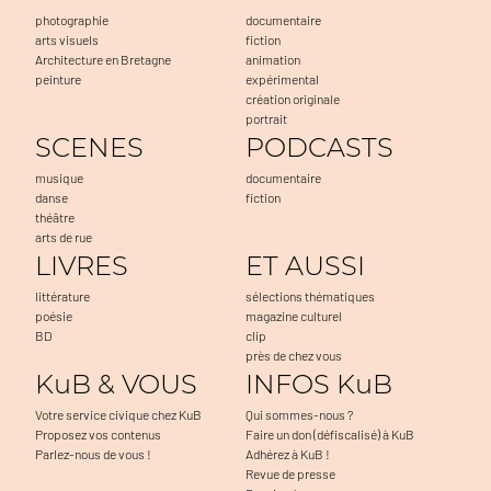
photographie
documentaire
arts visuels
fiction
Architecture en Bretagne
animation
peinture
expérimental
création originale
portrait
SCENES
PODCASTS
musique
documentaire
danse
fiction
théâtre
arts de rue
LIVRES
ET AUSSI
littérature
sélections thématiques
poésie
magazine culturel
BD
clip
près de chez vous
KuB & VOUS
INFOS KuB
Votre service civique chez KuB
Qui sommes-nous ?
Proposez vos contenus
Faire un don (défiscalisé) à KuB
Parlez-nous de vous !
Adhérez à KuB !
Revue de presse