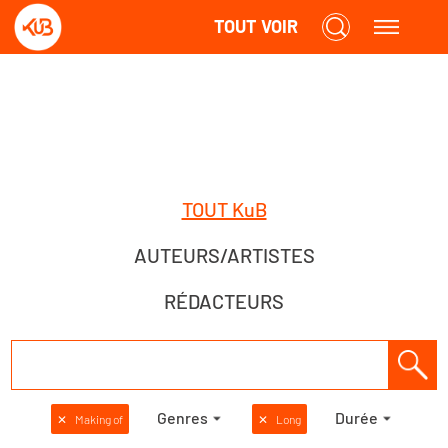
TOUT VOIR
TOUT KuB
AUTEURS/ARTISTES
RÉDACTEURS
Genres
Durée
✕
Making of
✕
Long