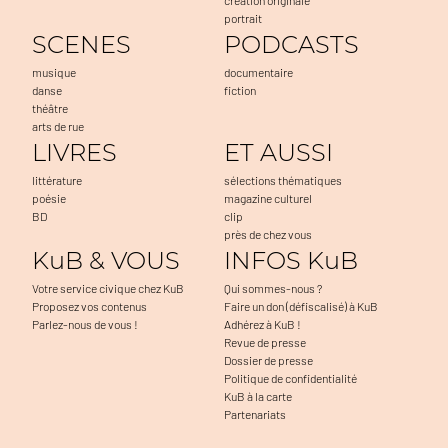
portrait
SCENES
PODCASTS
musique
documentaire
danse
fiction
théâtre
arts de rue
LIVRES
ET AUSSI
littérature
sélections thématiques
poésie
magazine culturel
BD
clip
près de chez vous
KuB & VOUS
INFOS KuB
Votre service civique chez KuB
Qui sommes-nous ?
Proposez vos contenus
Faire un don (défiscalisé) à KuB
Parlez-nous de vous !
Adhérez à KuB !
Revue de presse
Dossier de presse
Politique de confidentialité
KuB à la carte
Partenariats