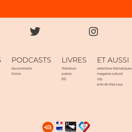
S
PODCASTS
LIVRES
ET AUSSI
documentaire
littérature
sélections thématiques
fiction
poésie
magazine culturel
BD
clip
près de chez vous