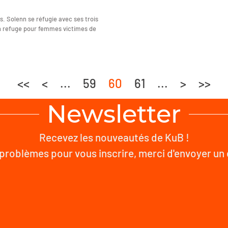
ls. Solenn se réfugie avec ses trois
 un refuge pour femmes victimes de
<<
<
...
59
60
61
...
>
>>
Newsletter
Recevez les nouveautés de KuB !
problèmes pour vous inscrire, merci d'envoyer un