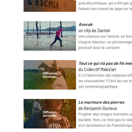
puis discothèque, qui a fini par 
faisant son travail de sape sur l
Anorak
un clip de Zantek
Une chanson sur l’amitié, en fo
chagrin d’amour, un personnage 
poursuit pour le consoler.
Tout ce qui n'a pas de fin mé
du Collectif Makiz'art
Et si l’extinction des espèces aff
les chaussettes ? C’est de ces i
cet cinématographique.
Le murmure des pierres
de Benjamin Durieux
Projeter des images mentales su
durable. Non, ce n’est pas le ra
d’un dessinateur du Paléolithiqu