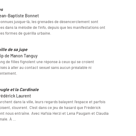
es
ean-Baptiste Bonnet
onnues jusque-là, les grenades de désencerclement sont
es dans la mélodie de l’info, depuis que les manifestations ont
des formes de guérilla urbaine.
ille de sa jupe
lip de Manon Tanguy
ng de filles fignolent une réponse à ceux qui se croient
isés à aller au contact sexuel sans aucun préalable ni
entement.
eugle et la Cardinale
rédérick Laurent
archent dans la ville, leurs regards balayent l’espace et parfois
oisent, s’ouvrent. C’est dans ce jeu de hasard que Frédérick
nt nous entraîne. Avec Hafsia Herzi et Lena Paugam et Claudia
nale. À …