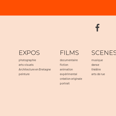
EXPOS
FILMS
SCENE
photographie
documentaire
musique
arts visuels
fiction
danse
Architecture en Bretagne
animation
théâtre
peinture
expérimental
arts de rue
création originale
portrait