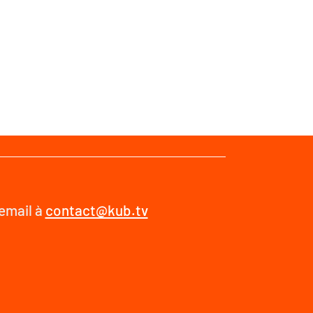
 email à
contact@kub.tv