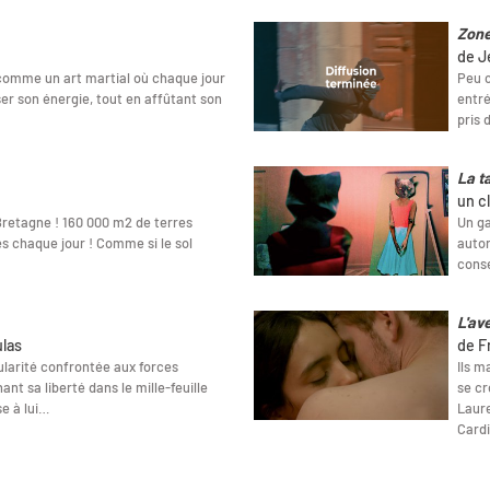
Zon
de J
 comme un art martial où chaque jour
Peu c
iser son énergie, tout en affûtant son
entré
pris 
La ta
un c
 Bretagne ! 160 000 m2 de terres
Un ga
s chaque jour ! Comme si le sol
autor
cons
L'av
ulas
de F
gularité confrontée aux forces
Ils m
nt sa liberté dans le mille-feuille
se cr
se à lui…
Laure
Cardi