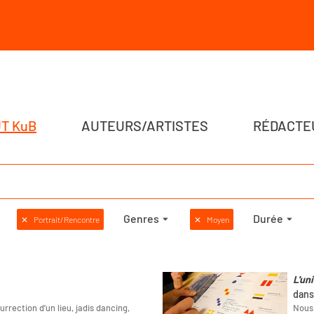
T KuB
AUTEURS/ARTISTES
RÉDACTE
Genres
Durée
✕
Portrait/Rencontre
✕
Moyen
L'uni
dans
urrection d’un lieu, jadis dancing,
Nous 