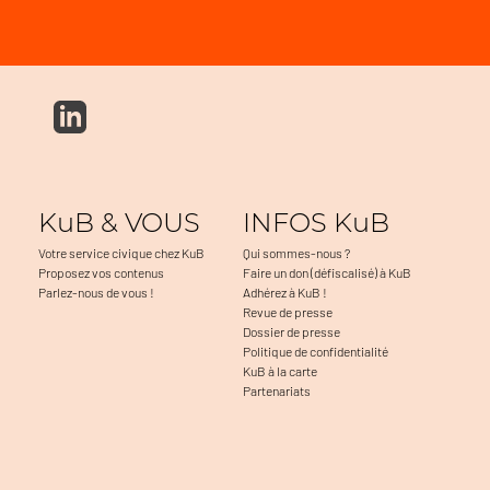
KuB & VOUS
INFOS KuB
Votre service civique chez KuB
Qui sommes-nous ?
Proposez vos contenus
Faire un don (défiscalisé) à KuB
Parlez-nous de vous !
Adhérez à KuB !
Revue de presse
Dossier de presse
Politique de confidentialité
KuB à la carte
Partenariats