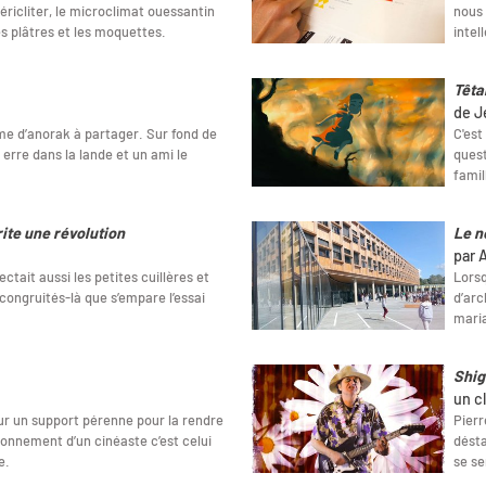
péricliter, le microclimat ouessantin
nous 
es plâtres et les moquettes.
intel
Têta
de J
rme d’anorak à partager. Sur fond de
C'est
erre dans la lande et un ami le
quest
famil
rite une révolution
Le n
par A
ectait aussi les petites cuillères et
Lorsq
ncongruités-là que s’empare l’essai
d’arc
maria
Shig
un c
r un support pérenne pour la rendre
Pierr
isonnement d’un cinéaste c’est celui
désta
e.
se se