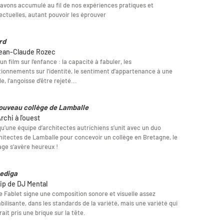
avons accumulé au fil de nos expériences pratiques et
lectuelles, autant pouvoir les éprouver
rd
ean-Claude Rozec
 un film sur l'enfance : la capacité à fabuler, les
ionnements sur l'identité, le sentiment d'appartenance à une
le, l'angoisse d'être rejeté...
ouveau collège de Lamballe
rchi à l'ouest
u’une équipe d’architectes autrichiens s’unit avec un duo
hitectes de Lamballe pour concevoir un collège en Bretagne, le
ge s’avère heureux !
ediga
lip de DJ Mental
e Fablet signe une composition sonore et visuelle assez
bilisante, dans les standards de la variété, mais une variété qui
rait pris une brique sur la tête.