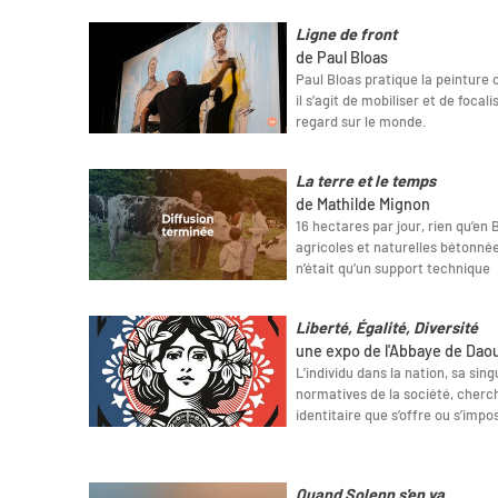
Ligne de front
de Paul Bloas
Paul Bloas pratique la peinture
il s’agit de mobiliser et de focal
regard sur le monde.
La terre et le temps
de Mathilde Mignon
16 hectares par jour, rien qu’en
agricoles et naturelles bétonnée
n’était qu’un support technique
Liberté, Égalité, Diversité
une expo de l'Abbaye de Dao
L’individu dans la nation, sa sin
normatives de la société, chercha
identitaire que s’offre ou s’impo
Quand Solenn s'en va