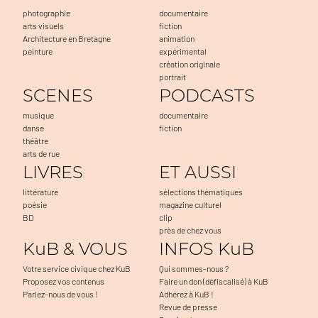
photographie
documentaire
arts visuels
fiction
Architecture en Bretagne
animation
peinture
expérimental
création originale
portrait
SCENES
PODCASTS
musique
documentaire
danse
fiction
théâtre
arts de rue
LIVRES
ET AUSSI
littérature
sélections thématiques
poésie
magazine culturel
BD
clip
près de chez vous
KuB & VOUS
INFOS KuB
Votre service civique chez KuB
Qui sommes-nous ?
Proposez vos contenus
Faire un don (défiscalisé) à KuB
Parlez-nous de vous !
Adhérez à KuB !
Revue de presse