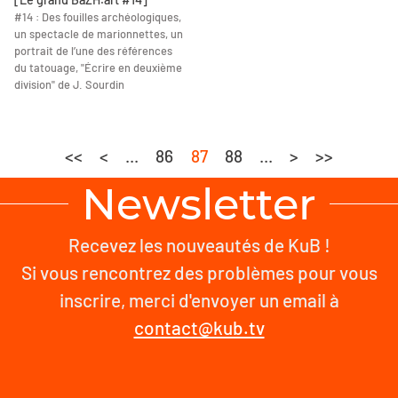
#14 : Des fouilles archéologiques,
un spectacle de marionnettes, un
portrait de l’une des références
du tatouage, "Écrire en deuxième
division" de J. Sourdin
<<
<
...
86
87
88
...
>
>>
Newsletter
Recevez les nouveautés de KuB !
Si vous rencontrez des problèmes pour vous
inscrire, merci d'envoyer un email à
contact@kub.tv