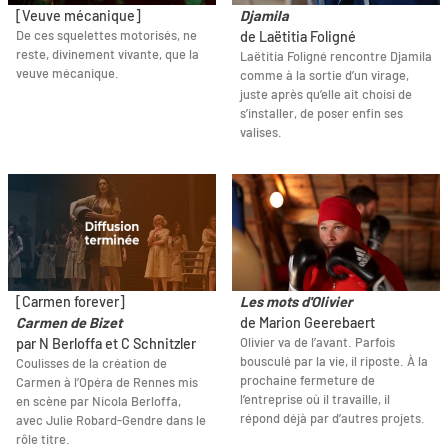
[Veuve mécanique]
Djamila
De ces squelettes motorisés, ne
de Laëtitia Foligné
reste, divinement vivante, que la
Laëtitia Foligné rencontre Djamila
veuve mécanique.
comme à la sortie d’un virage,
juste après qu’elle ait choisi de
s’installer, de poser enfin ses
valises.
[Carmen forever]
Les mots d'Olivier
Carmen de Bizet
de Marion Geerebaert
Olivier va de l’avant. Parfois
par N Berloffa et C Schnitzler
bousculé par la vie, il riposte. À la
Coulisses de la création de
prochaine fermeture de
Carmen à l’Opéra de Rennes mis
l’entreprise où il travaille, il
en scène par Nicola Berloffa,
répond déjà par d’autres projets.
avec Julie Robard-Gendre dans le
rôle titre.