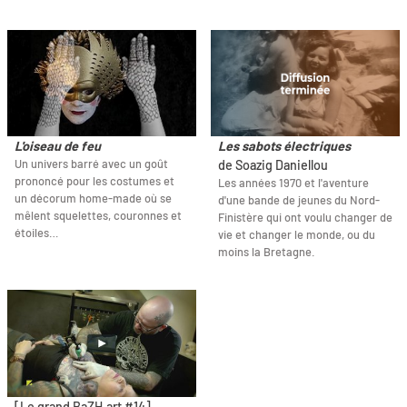
L'oiseau de feu
Les sabots électriques
Un univers barré avec un goût
de Soazig Daniellou
prononcé pour les costumes et
Les années 1970 et l'aventure
un décorum home-made où se
d'une bande de jeunes du Nord-
mêlent squelettes, couronnes et
Finistère qui ont voulu changer de
étoiles…
vie et changer le monde, ou du
moins la Bretagne.
[Le grand BaZH.art #14]