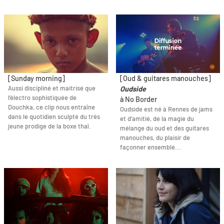
[Sunday morning]
[Oud & guitares manouches]
Aussi discipliné et maitrisé que
Oudside
l’électro sophistiquée de
à No Border
Douchka, ce clip nous entraîne
Oudside est né à Rennes de jams
dans le quotidien sculpté du très
et d’amitié, de la magie du
jeune prodige de la boxe thaï.
mélange du oud et des guitares
manouches, du plaisir de
façonner ensemble...