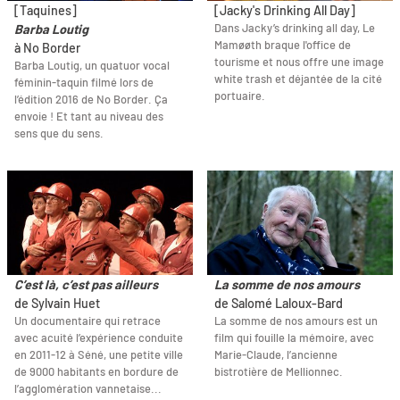
[Taquines]
[Jacky's Drinking All Day]
Dans Jacky’s drinking all day, Le
Barba Loutig
Mamøøth braque l'office de
à No Border
tourisme et nous offre une image
Barba Loutig, un quatuor vocal
white trash et déjantée de la cité
féminin-taquin filmé lors de
portuaire.
l’édition 2016 de No Border. Ça
envoie ! Et tant au niveau des
sens que du sens.
C’est là, c’est pas ailleurs
La somme de nos amours
de Sylvain Huet
de Salomé Laloux-Bard
Un documentaire qui retrace
La somme de nos amours est un
avec acuité l’expérience conduite
film qui fouille la mémoire, avec
en 2011-12 à Séné, une petite ville
Marie-Claude, l’ancienne
de 9000 habitants en bordure de
bistrotière de Mellionnec.
l’agglomération vannetaise...