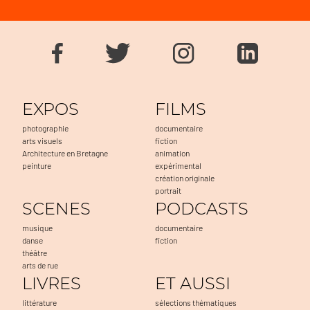
EXPOS
FILMS
photographie
documentaire
arts visuels
fiction
Architecture en Bretagne
animation
peinture
expérimental
création originale
portrait
SCENES
PODCASTS
musique
documentaire
danse
fiction
théâtre
arts de rue
LIVRES
ET AUSSI
littérature
sélections thématiques