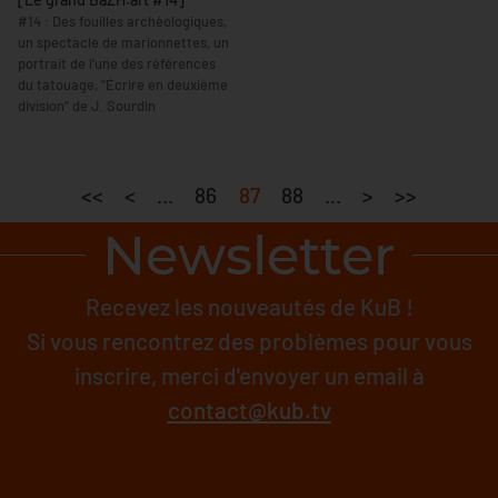
#14 : Des fouilles archéologiques,
un spectacle de marionnettes, un
portrait de l’une des références
du tatouage, "Écrire en deuxième
division" de J. Sourdin
<<
<
...
86
87
88
...
>
>>
Newsletter
Recevez les nouveautés de KuB !
Si vous rencontrez des problèmes pour vous
inscrire, merci d'envoyer un email à
contact@kub.tv