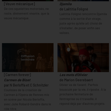
[Veuve mécanique]
Djamila
De ces squelettes motorisés, ne
de Laëtitia Foligné
reste, divinement vivante, que la
Laëtitia Foligné rencontre Djamila
veuve mécanique.
comme à la sortie d’un virage,
juste après qu’elle ait choisi de
s’installer, de poser enfin ses
valises.
[Carmen forever]
Les mots d'Olivier
Carmen de Bizet
de Marion Geerebaert
Olivier va de l’avant. Parfois
par N Berloffa et C Schnitzler
bousculé par la vie, il riposte. À la
Coulisses de la création de
prochaine fermeture de
Carmen à l’Opéra de Rennes mis
l’entreprise où il travaille, il
en scène par Nicola Berloffa,
répond déjà par d’autres projets.
avec Julie Robard-Gendre dans le
rôle titre.