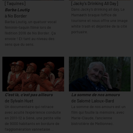
[Taquines]
[Jacky's Drinking All Day]
Dans Jacky’s drinking all day, Le
Barba Loutig
Mamøøth braque l'office de
à No Border
tourisme et nous offre une image
Barba Loutig, un quatuor vocal
white trash et déjantée de la cité
féminin-taquin filmé lors de
portuaire.
l’édition 2016 de No Border. Ça
envoie ! Et tant au niveau des
sens que du sens.
C’est là, c’est pas ailleurs
La somme de nos amours
de Sylvain Huet
de Salomé Laloux-Bard
Un documentaire qui retrace
La somme de nos amours est un
avec acuité l’expérience conduite
film qui fouille la mémoire, avec
en 2011-12 à Séné, une petite ville
Marie-Claude, l’ancienne
de 9000 habitants en bordure de
bistrotière de Mellionnec.
l’agglomération vannetaise...