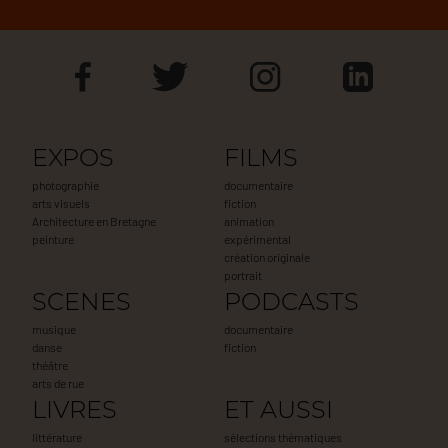
EXPOS
FILMS
photographie
documentaire
arts visuels
fiction
Architecture en Bretagne
animation
peinture
expérimental
création originale
portrait
SCENES
PODCASTS
musique
documentaire
danse
fiction
théâtre
arts de rue
LIVRES
ET AUSSI
littérature
sélections thématiques