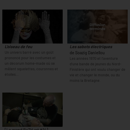
L'oiseau de feu
Les sabots électriques
Un univers barré avec un goût
de Soazig Daniellou
prononcé pour les costumes et
Les années 1970 et l'aventure
un décorum home-made où se
d'une bande de jeunes du Nord-
mêlent squelettes, couronnes et
Finistère qui ont voulu changer de
étoiles…
vie et changer le monde, ou du
moins la Bretagne.
[Le grand BaZH.art #14]