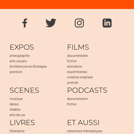
EXPOS
FILMS
photographie
documentaire
arts visuels
fiction
Architecture en Bretagne
animation
peinture
expérimental
création originale
portrait
SCENES
PODCASTS
musique
documentaire
danse
fiction
théâtre
arts de rue
LIVRES
ET AUSSI
littérature
sélections thématiques