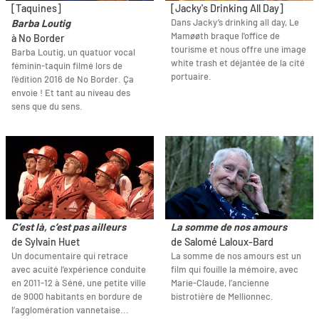
[Taquines]
[Jacky's Drinking All Day]
Dans Jacky’s drinking all day, Le
Barba Loutig
Mamøøth braque l'office de
à No Border
tourisme et nous offre une image
Barba Loutig, un quatuor vocal
white trash et déjantée de la cité
féminin-taquin filmé lors de
portuaire.
l’édition 2016 de No Border. Ça
envoie ! Et tant au niveau des
sens que du sens.
C’est là, c’est pas ailleurs
La somme de nos amours
de Sylvain Huet
de Salomé Laloux-Bard
Un documentaire qui retrace
La somme de nos amours est un
avec acuité l’expérience conduite
film qui fouille la mémoire, avec
en 2011-12 à Séné, une petite ville
Marie-Claude, l’ancienne
de 9000 habitants en bordure de
bistrotière de Mellionnec.
l’agglomération vannetaise...