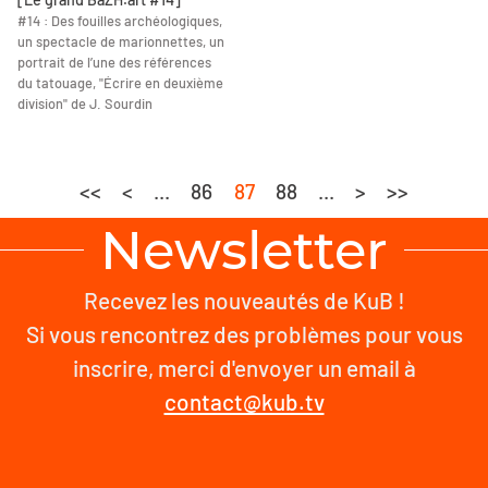
#14 : Des fouilles archéologiques,
un spectacle de marionnettes, un
portrait de l’une des références
du tatouage, "Écrire en deuxième
division" de J. Sourdin
<<
<
...
86
87
88
...
>
>>
Newsletter
Recevez les nouveautés de KuB !
Si vous rencontrez des problèmes pour vous
inscrire, merci d'envoyer un email à
contact@kub.tv