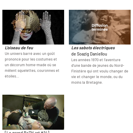
L'oiseau de feu
Les sabots électriques
Un univers barré avec un goût
de Soazig Daniellou
prononcé pour les costumes et
Les années 1970 et l'aventure
un décorum home-made où se
d'une bande de jeunes du Nord-
mêlent squelettes, couronnes et
Finistère qui ont voulu changer de
étoiles…
vie et changer le monde, ou du
moins la Bretagne.
[Le grand BaZH.art #14]