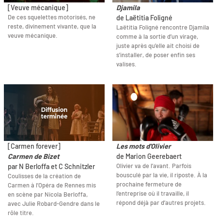
[Veuve mécanique]
Djamila
De ces squelettes motorisés, ne
de Laëtitia Foligné
reste, divinement vivante, que la
Laëtitia Foligné rencontre Djamila
veuve mécanique.
comme à la sortie d’un virage,
juste après qu’elle ait choisi de
s’installer, de poser enfin ses
valises.
[Carmen forever]
Les mots d'Olivier
Carmen de Bizet
de Marion Geerebaert
Olivier va de l’avant. Parfois
par N Berloffa et C Schnitzler
bousculé par la vie, il riposte. À la
Coulisses de la création de
prochaine fermeture de
Carmen à l’Opéra de Rennes mis
l’entreprise où il travaille, il
en scène par Nicola Berloffa,
répond déjà par d’autres projets.
avec Julie Robard-Gendre dans le
rôle titre.