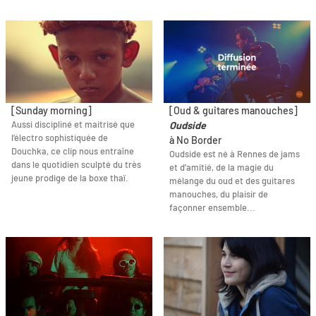
[Sunday morning]
[Oud & guitares manouches]
Aussi discipliné et maitrisé que
Oudside
l’électro sophistiquée de
à No Border
Douchka, ce clip nous entraîne
Oudside est né à Rennes de jams
dans le quotidien sculpté du très
et d’amitié, de la magie du
jeune prodige de la boxe thaï.
mélange du oud et des guitares
manouches, du plaisir de
façonner ensemble...