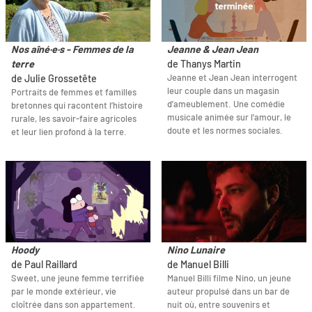
Nos aîné·e·s - Femmes de la
Jeanne & Jean Jean
terre
de Thanys Martin
Jeanne et Jean Jean interrogent
de Julie Grossetête
leur couple dans un magasin
Portraits de femmes et familles
d’ameublement. Une comédie
bretonnes qui racontent l’histoire
musicale animée sur l’amour, le
rurale, les savoir-faire agricoles
doute et les normes sociales.
et leur lien profond à la terre.
Hoody
Nino Lunaire
de Paul Raillard
de Manuel Billi
Sweet, une jeune femme terrifiée
Manuel Billi filme Nino, un jeune
par le monde extérieur, vie
auteur propulsé dans un bar de
cloîtrée dans son appartement.
nuit où, entre souvenirs et