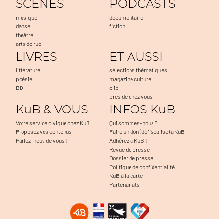
SCENES
PODCASTS
musique
documentaire
danse
fiction
théâtre
arts de rue
LIVRES
ET AUSSI
littérature
sélections thématiques
poésie
magazine culturel
BD
clip
près de chez vous
KuB & VOUS
INFOS KuB
Votre service civique chez KuB
Qui sommes-nous ?
Proposez vos contenus
Faire un don (défiscalisé) à KuB
Parlez-nous de vous !
Adhérez à KuB !
Revue de presse
Dossier de presse
Politique de confidentialité
KuB à la carte
Partenariats