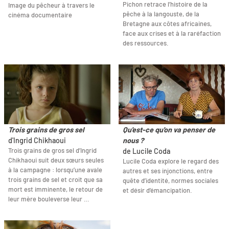
Pichon retrace l’histoire de la
Image du pêcheur à travers le
pêche à la langouste, de la
cinéma documentaire
Bretagne aux côtes africaines,
face aux crises et à la raréfaction
des ressources.
Trois grains de gros sel
Qu'est-ce qu'on va penser de
d'Ingrid Chikhaoui
nous ?
Trois grains de gros sel d’Ingrid
de Lucile Coda
Chikhaoui suit deux sœurs seules
Lucile Coda explore le regard des
à la campagne : lorsqu’une avale
autres et ses injonctions, entre
trois grains de sel et croit que sa
quête d’identité, normes sociales
mort est imminente, le retour de
et désir d’émancipation.
leur mère bouleverse leur …