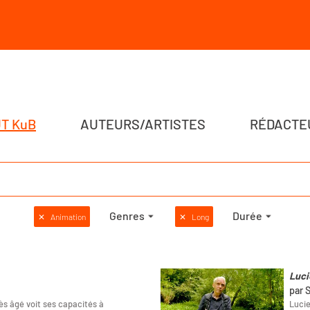
T KuB
AUTEURS/ARTISTES
RÉDACTE
Genres
Durée
✕
Animation
✕
Long
Luci
par 
s âgé voit ses capacités à
Lucie