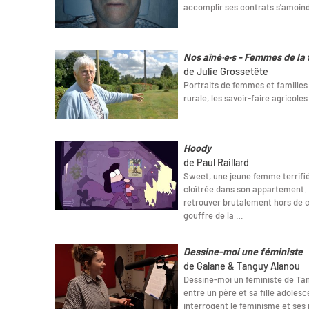
accomplir ses contrats s'amoind
Nos aîné·e·s - Femmes de la 
de Julie Grossetête
Portraits de femmes et familles 
rurale, les savoir-faire agricoles 
Hoody
de Paul Raillard
Sweet, une jeune femme terrifié
cloîtrée dans son appartement. S
retrouver brutalement hors de ch
gouffre de la …
Dessine-moi une féministe
de Galane & Tanguy Alanou
Dessine-moi un féministe de Tan
entre un père et sa fille adoles
interrogent le féminisme et ses