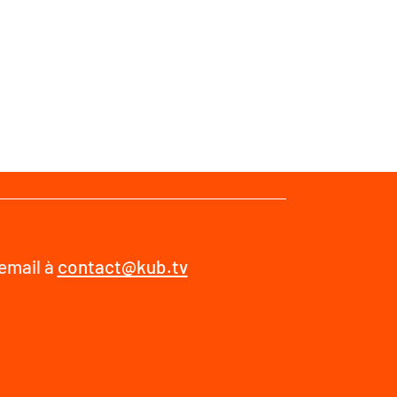
 email à
contact@kub.tv