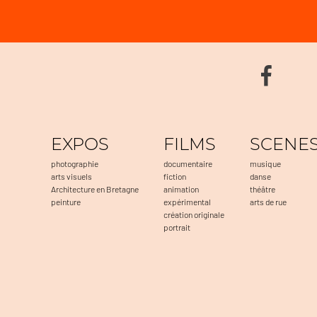
EXPOS
FILMS
SCENE
photographie
documentaire
musique
arts visuels
fiction
danse
Architecture en Bretagne
animation
théâtre
peinture
expérimental
arts de rue
création originale
portrait