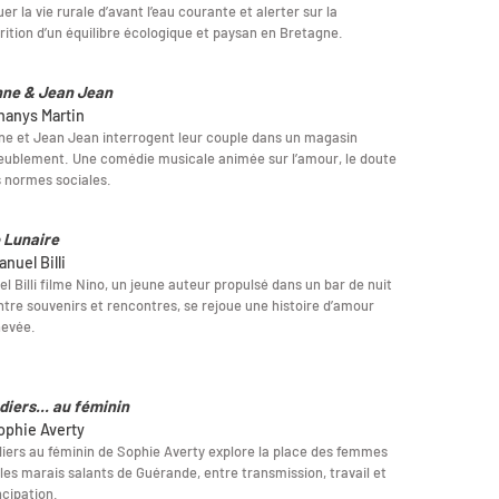
er la vie rurale d’avant l’eau courante et alerter sur la
rition d’un équilibre écologique et paysan en Bretagne.
ne & Jean Jean
hanys Martin
e et Jean Jean interrogent leur couple dans un magasin
ublement. Une comédie musicale animée sur l’amour, le doute
s normes sociales.
 Lunaire
nuel Billi
l Billi filme Nino, un jeune auteur propulsé dans un bar de nuit
ntre souvenirs et rencontres, se rejoue une histoire d’amour
hevée.
diers... au féminin
ophie Averty
iers au féminin de Sophie Averty explore la place des femmes
les marais salants de Guérande, entre transmission, travail et
cipation.