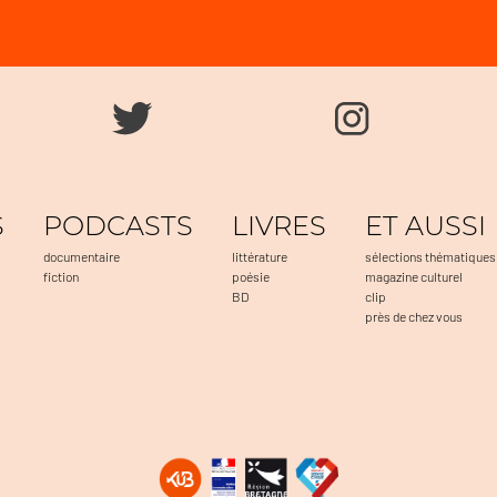
S
PODCASTS
LIVRES
ET AUSSI
documentaire
littérature
sélections thématiques
fiction
poésie
magazine culturel
BD
clip
près de chez vous