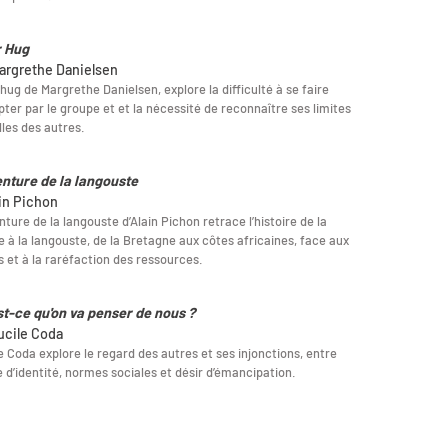
 Hug
argrethe Danielsen
hug de Margrethe Danielsen, explore la difficulté à se faire
ter par le groupe et et la nécessité de reconnaître ses limites
lles des autres.
enture de la langouste
ain Pichon
nture de la langouste d’Alain Pichon retrace l’histoire de la
 à la langouste, de la Bretagne aux côtes africaines, face aux
s et à la raréfaction des ressources.
st-ce qu'on va penser de nous ?
ucile Coda
e Coda explore le regard des autres et ses injonctions, entre
 d’identité, normes sociales et désir d’émancipation.