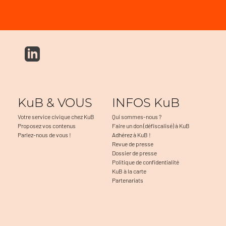
KuB & VOUS
INFOS KuB
Votre service civique chez KuB
Qui sommes-nous ?
Proposez vos contenus
Faire un don (défiscalisé) à KuB
Parlez-nous de vous !
Adhérez à KuB !
Revue de presse
Dossier de presse
Politique de confidentialité
KuB à la carte
Partenariats