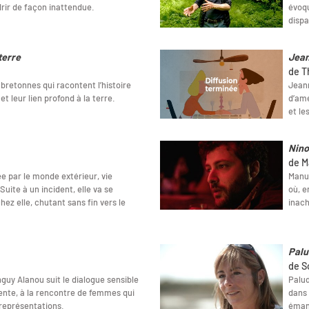
rir de façon inattendue.
évoqu
dispa
terre
Jean
de T
bretonnes qui racontent l’histoire
Jeann
et leur lien profond à la terre.
d’ame
et le
Nino
de Ma
e par le monde extérieur, vie
Manue
uite à un incident, elle va se
où, e
ez elle, chutant sans fin vers le
inac
Palu
de S
guy Alanou suit le dialogue sensible
Palud
cente, à la rencontre de femmes qui
dans 
 représentations.
éman