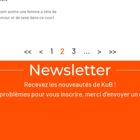
Boom anime une femme à tête de
'amour et de sexe dans ce court
<<
<
1
2
3
...
>
>>
Newsletter
Recevez les nouveautés de KuB !
problèmes pour vous inscrire, merci d'envoyer un