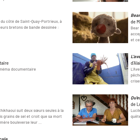
Bear
 du côté de Saint-Quay-Portrieux, à
de M
teurs bretons de bande dessinée :
Bear 
accep
et ce
L'av
taire
d'Al
cinéma documentaire
L’Ave
pêche
crise
Qu'e
de L
 Chikhaoui suit deux sœurs seules à la
Lucil
s grains de sel et croit que sa mort
quête
r mère bouleverse leur …
cale