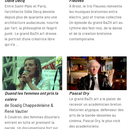
Odile Decq
Fleuves
Entre Saint-Malo et Paris,
À Brest, le trio Fleuves réinvente
l’architecte Odile Decq dessine
les musiques bretonnes entre
depuis plus de quarante ans une
électro, jazz et transe collective.
architecture audacieuse, nourrie
Un épisode du grand BaZH.art au
par l’art, la philosophie et l’esprit
rythme des fest-noz, de la danse
punk. Le grand BaZH.art dresse
et de la création bretonne
le portrait d’une créatrice libre
contemporaine.
qui n’a …
Quand les femmes ont pris la
Pascal Ory
Le grand BaZh.art a le plaisir de
colère
recevoir un académicien breton.
de Soazig Chappedelaine &
Historien atypique, défenseur des
René Vautier
arts de la bande-dessinée au
À Couëron, des femmes d’ouvriers
cinéma, Pascal Ory, le plus rock
entrent en lutte et prennent la
des académiciens.
parole. Un documentaire fort sur