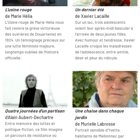
L'usine rouge
Un dernier été
de Marie Hélia
de Xavier Lacaille
L’Usine rouge de Marie Hélia nous
Sur un lac, trois adolescents
fait revivre la grève victorieuse
voient leur après-midi basculer à
des ouvrières de Douarnenez en
l’arrivée de deux jeunes filles.
1924. Un témoignage précieux sur
Avec humour et tendresse, Xavier
une lutte féministe majeure,
Lacaille croque les maladresses
longtemps oubliée de l’histoire
de l’adolescence, entre amitié,
officielle.
désir et peur du ridicule.
Quatre journées d'un partisan
Une chaise dans chaque
d'Alain Aubert-Dechartre
jardin
Entre mémoire des luttes et
de Murielle Labrosse
politique-fiction, ce film imagine
Portrait sensible d'Yvette,
un parcours de résistance où
habitante de Mellionnec par