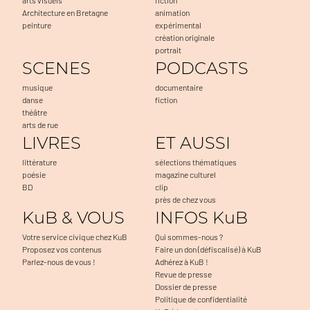
Architecture en Bretagne
animation
peinture
expérimental
création originale
portrait
SCENES
PODCASTS
musique
documentaire
danse
fiction
théâtre
arts de rue
LIVRES
ET AUSSI
littérature
sélections thématiques
poésie
magazine culturel
BD
clip
près de chez vous
KuB & VOUS
INFOS KuB
Votre service civique chez KuB
Qui sommes-nous ?
Proposez vos contenus
Faire un don (défiscalisé) à KuB
Parlez-nous de vous !
Adhérez à KuB !
Revue de presse
Dossier de presse
Politique de confidentialité