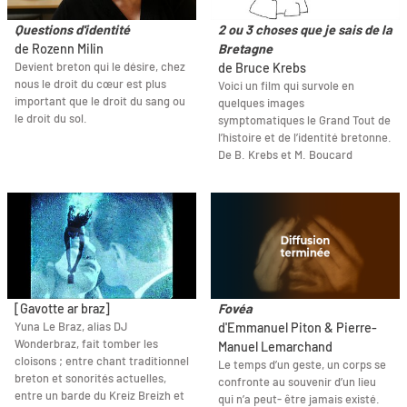
Questions d'identité
2 ou 3 choses que je sais de la
de Rozenn Milin
Bretagne
Devient breton qui le désire, chez
de Bruce Krebs
nous le droit du cœur est plus
Voici un film qui survole en
important que le droit du sang ou
quelques images
le droit du sol.
symptomatiques le Grand Tout de
l’histoire et de l’identité bretonne.
De B. Krebs et M. Boucard
[Gavotte ar braz]
Fovéa
Yuna Le Braz, alias DJ
d'Emmanuel Piton & Pierre-
Wonderbraz, fait tomber les
Manuel Lemarchand
cloisons ; entre chant traditionnel
Le temps d’un geste, un corps se
breton et sonorités actuelles,
confronte au souvenir d’un lieu
entre un barde du Kreiz Breizh et
qui n’a peut- être jamais existé.