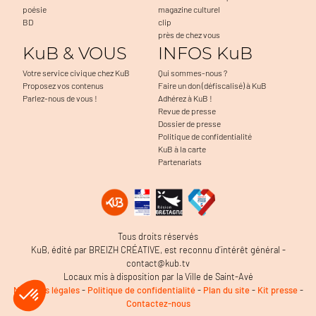
poésie
magazine culturel
BD
clip
près de chez vous
KuB & VOUS
INFOS KuB
Votre service civique chez KuB
Qui sommes-nous ?
Proposez vos contenus
Faire un don (défiscalisé) à KuB
Parlez-nous de vous !
Adhérez à KuB !
Revue de presse
Dossier de presse
Politique de confidentialité
KuB à la carte
Partenariats
Tous droits réservés
KuB, édité par BREIZH CRÉATIVE, est reconnu d’intérêt général -
contact@kub.tv
Locaux mis à disposition par la Ville de Saint-Avé
Mentions légales
-
Politique de confidentialité
-
Plan du site
-
Kit presse
-
Contactez-nous