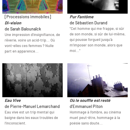
[Processions immobiles]
Pur Fantôme
Di-vision
de Sébastien Durand
"Cet homme qui me frappe, si sûr
de Sarah Balounaïck
de son monde, si sûr de lui-même,
Une impression d'insignifiance, de
qui pousse l’orgueil jusqu’à
rêverie, voire un acid-trip... Où
m’imposer son monde, alors que
vont-elles ces femmes ? Nulle
moi..."
part en apparence...
Eau Vive
Où le souffle est resté
de Pierre-Manuel Lemarchand
d'Emmanuel Piton
Eau vive est un trip mental qui
Hommage à l’ombre, au cinéma
baigne dans les eaux troubles de
muet peut-être, hommage à la
l’inconscient.
poésie sans doute...