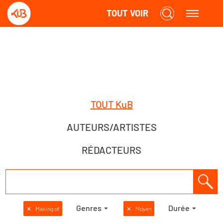
TOUT VOIR
TOUT KuB
AUTEURS/ARTISTES
RÉDACTEURS
Genres
Durée
✕
Making of
✕
Moyen