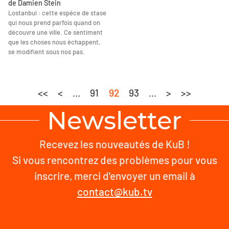
de Damien Stein
Lostanbul : cette espèce de stase
qui nous prend parfois quand on
découvre une ville. Ce sentiment
que les choses nous échappent,
se modifient sous nos pas.
<<
<
...
91
92
93
...
>
>>
Newsletter
Recevez les nouveautés de KuB !
Si vous rencontrez des problèmes pour vous
inscrire, merci d'envoyer un email à
contact@kub.tv