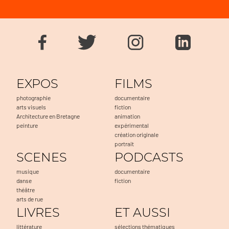
EXPOS
FILMS
photographie
documentaire
arts visuels
fiction
Architecture en Bretagne
animation
peinture
expérimental
création originale
portrait
SCENES
PODCASTS
musique
documentaire
danse
fiction
théâtre
arts de rue
LIVRES
ET AUSSI
littérature
sélections thématiques