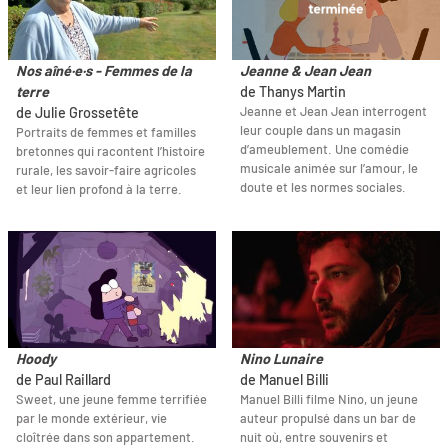
Nos aîné·e·s - Femmes de la
Jeanne & Jean Jean
terre
de Thanys Martin
Jeanne et Jean Jean interrogent
de Julie Grossetête
leur couple dans un magasin
Portraits de femmes et familles
d’ameublement. Une comédie
bretonnes qui racontent l’histoire
musicale animée sur l’amour, le
rurale, les savoir-faire agricoles
doute et les normes sociales.
et leur lien profond à la terre.
Hoody
Nino Lunaire
de Paul Raillard
de Manuel Billi
Sweet, une jeune femme terrifiée
Manuel Billi filme Nino, un jeune
par le monde extérieur, vie
auteur propulsé dans un bar de
cloîtrée dans son appartement.
nuit où, entre souvenirs et