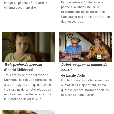
Pichon retrace l’histoire de la
Image du pêcheur à travers le
pêche à la langouste, de la
cinéma documentaire
Bretagne aux côtes africaines,
face aux crises et à la raréfaction
des ressources.
Trois grains de gros sel
Qu'est-ce qu'on va penser de
d'Ingrid Chikhaoui
nous ?
Trois grains de gros sel d’Ingrid
de Lucile Coda
Chikhaoui suit deux sœurs seules
Lucile Coda explore le regard des
à la campagne : lorsqu’une avale
autres et ses injonctions, entre
trois grains de sel et croit que sa
quête d’identité, normes sociales
mort est imminente, le retour de
et désir d’émancipation.
leur mère bouleverse leur …