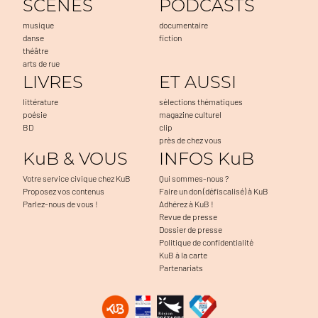
SCENES
PODCASTS
musique
documentaire
danse
fiction
théâtre
arts de rue
LIVRES
ET AUSSI
littérature
sélections thématiques
poésie
magazine culturel
BD
clip
près de chez vous
KuB & VOUS
INFOS KuB
Votre service civique chez KuB
Qui sommes-nous ?
Proposez vos contenus
Faire un don (défiscalisé) à KuB
Parlez-nous de vous !
Adhérez à KuB !
Revue de presse
Dossier de presse
Politique de confidentialité
KuB à la carte
Partenariats