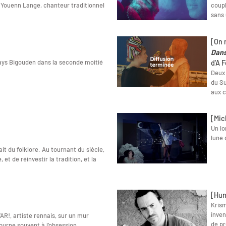
et Youenn Lange, chanteur traditionnel
coupl
sans 
[On n
Dans
Pays Bigouden dans la seconde moitié
d'A 
Deux 
du Su
aux c
[Mic
Un lo
lune 
it du folklore. Au tournant du siècle,
, et de réinvestir la tradition, et la
[Hun
Krism
inven
AR!, artiste rennais, sur un mur
de pr
tourne souvent à l’obsession.