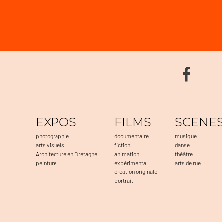
EXPOS
FILMS
SCENE
photographie
documentaire
musique
arts visuels
fiction
danse
Architecture en Bretagne
animation
théâtre
peinture
expérimental
arts de rue
création originale
portrait