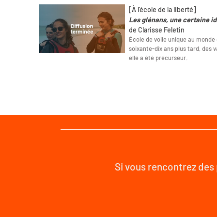
[À l’école de la liberté]
Les glénans, une certaine id
de Clarisse Feletin
École de voile unique au monde c
soixante-dix ans plus tard, des
elle a été précurseur.
Si vous rencontrez des 