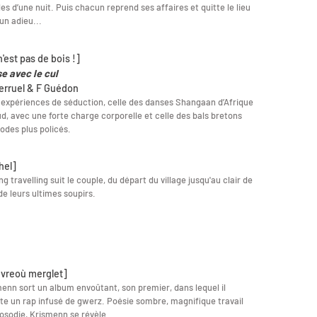
es d’une nuit. Puis chacun reprend ses affaires et quitte le lieu
un adieu...
'est pas de bois !]
e avec le cul
Ferruel & F Guédon
expériences de séduction, celle des danses Shangaan d’Afrique
d, avec une forte charge corporelle et celle des bals bretons
odes plus policés.
hel]
ng travelling suit le couple, du départ du village jusqu'au clair de
de leurs ultimes soupirs.
vreoù merglet]
enn sort un album envoûtant, son premier, dans lequel il
te un rap infusé de gwerz. Poésie sombre, magnifique travail
osodie, Krismenn se révèle.