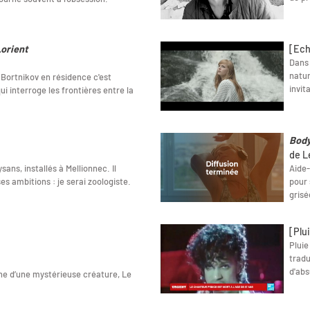
Lorient
[Ech
Dans 
natu
i Bortnikov en résidence c'est
invita
ui interroge les frontières entre la
Bod
de L
ysans, installés à Mellionnec. Il
Aide-
ses ambitions : je serai zoologiste.
pour 
grisé
[Plui
Pluie
tradu
d'abs
e d’une mystérieuse créature, Le