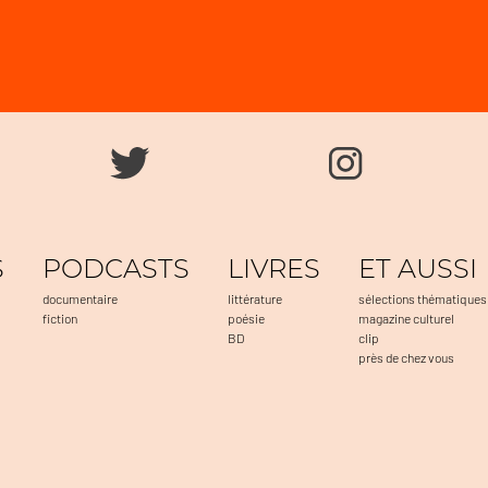
S
PODCASTS
LIVRES
ET AUSSI
documentaire
littérature
sélections thématiques
fiction
poésie
magazine culturel
BD
clip
près de chez vous