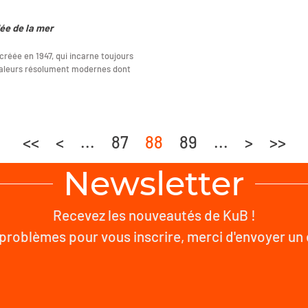
ée de la mer
réée en 1947, qui incarne toujours
 valeurs résolument modernes dont
<<
<
...
87
88
89
...
>
>>
Newsletter
Recevez les nouveautés de KuB !
problèmes pour vous inscrire, merci d'envoyer un