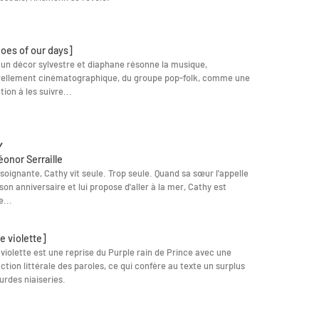
oes of our days]
un décor sylvestre et diaphane résonne la musique,
rellement cinématographique, du groupe pop-folk, comme une
tion à les suivre...
y
éonor Serraille
soignante, Cathy vit seule. Trop seule. Quand sa sœur l'appelle
son anniversaire et lui propose d'aller à la mer, Cathy est
e...
e violette]
 violette est une reprise du Purple rain de Prince avec une
ction littérale des paroles, ce qui confère au texte un surplus
urdes niaiseries.