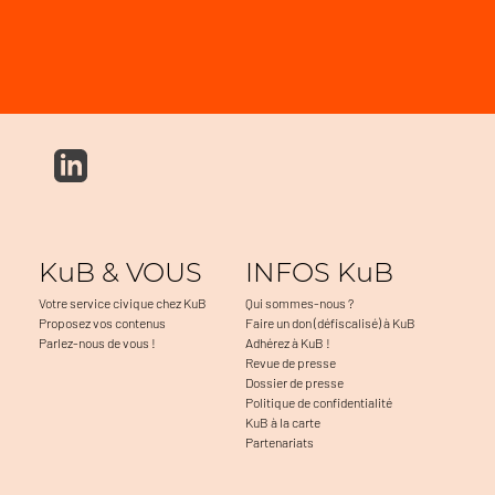
KuB & VOUS
INFOS KuB
Votre service civique chez KuB
Qui sommes-nous ?
Proposez vos contenus
Faire un don (défiscalisé) à KuB
Parlez-nous de vous !
Adhérez à KuB !
Revue de presse
Dossier de presse
Politique de confidentialité
KuB à la carte
Partenariats