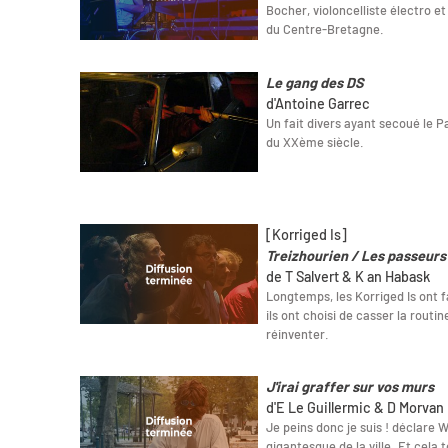
Bocher, violoncelliste électro 
du Centre-Bretagne.
Le gang des DS
d'Antoine Garrec
Un fait divers ayant secoué le 
du XXème siècle.
[Korriged Is]
Treizhourien / Les passeurs
de T Salvert & K an Habask
Longtemps, les Korriged Is ont fa
ils ont choisi de casser la routine
réinventer.
J'irai graffer sur vos murs
d'E Le Guillermic & D Morvan
Je peins donc je suis ! déclare W
gigantesque de la ville. Et cela 