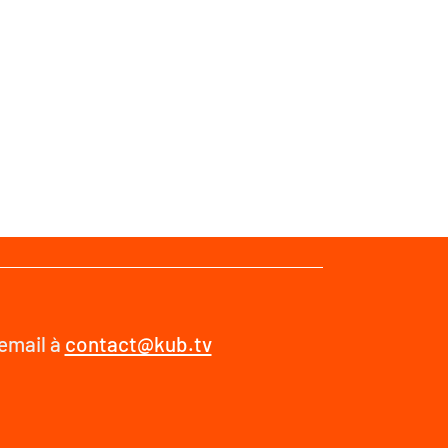
 email à
contact@kub.tv