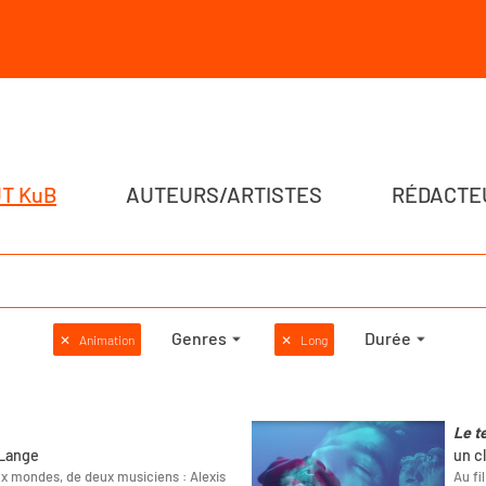
T KuB
AUTEURS/ARTISTES
RÉDACTE
Genres
Durée
✕
Animation
✕
Long
Le t
 Lange
un c
ux mondes, de deux musiciens : Alexis
Au fi