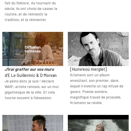
fait du folklore. Au tournant du
siècle, ils ont choisi de casser la
routine, et de réinvestir la
tradition, et la réinventer.
J'irai graffer sur vos murs
[Hunvreoù merglet]
Krismenn sort un album
d'E Le Guillermic & D Morvan
envoûtant, son premier, dans
Je peins donc je suis ! déclare
lequel il invente un rap infusé de
WAR!, artiste rennais, sur un mur
gwerz. Poésie sombre,
gigantesque de la ville. Et cela
magnifique travail de prosodie,
tourne souvent à l’obsession.
Krismenn se révèle.