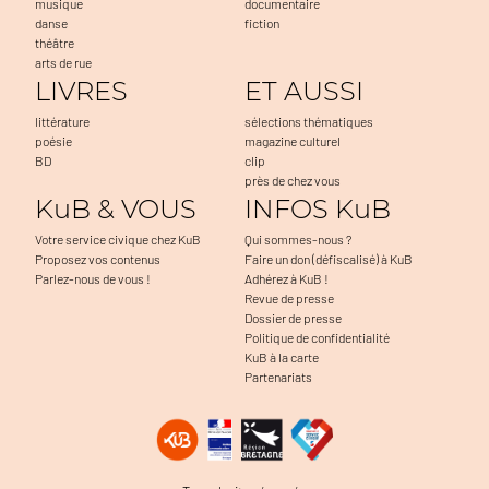
musique
documentaire
danse
fiction
théâtre
arts de rue
LIVRES
ET AUSSI
littérature
sélections thématiques
poésie
magazine culturel
BD
clip
près de chez vous
KuB & VOUS
INFOS KuB
Votre service civique chez KuB
Qui sommes-nous ?
Proposez vos contenus
Faire un don (défiscalisé) à KuB
Parlez-nous de vous !
Adhérez à KuB !
Revue de presse
Dossier de presse
Politique de confidentialité
KuB à la carte
Partenariats