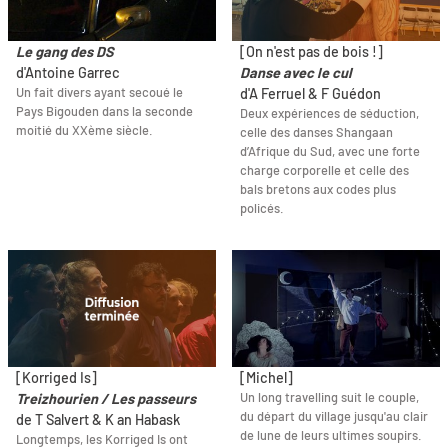
Le gang des DS
[On n'est pas de bois !]
d'Antoine Garrec
Danse avec le cul
Un fait divers ayant secoué le
d'A Ferruel & F Guédon
Pays Bigouden dans la seconde
Deux expériences de séduction,
moitié du XXème siècle.
celle des danses Shangaan
d’Afrique du Sud, avec une forte
charge corporelle et celle des
bals bretons aux codes plus
policés.
[Korriged Is]
[Michel]
Un long travelling suit le couple,
Treizhourien / Les passeurs
du départ du village jusqu'au clair
de T Salvert & K an Habask
de lune de leurs ultimes soupirs.
Longtemps, les Korriged Is ont