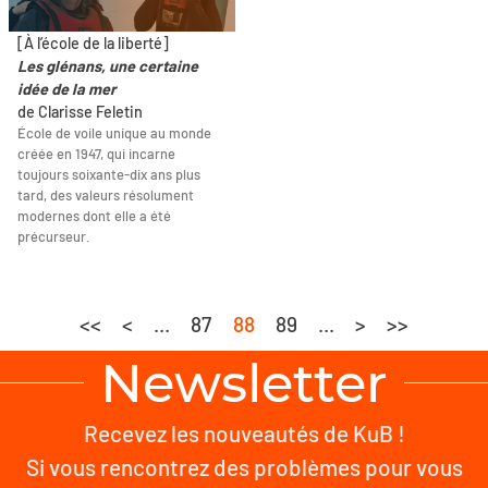
[À l’école de la liberté]
Les glénans, une certaine
idée de la mer
de Clarisse Feletin
École de voile unique au monde
créée en 1947, qui incarne
toujours soixante-dix ans plus
tard, des valeurs résolument
modernes dont elle a été
précurseur.
<<
<
...
87
88
89
...
>
>>
Newsletter
Recevez les nouveautés de KuB !
Si vous rencontrez des problèmes pour vous