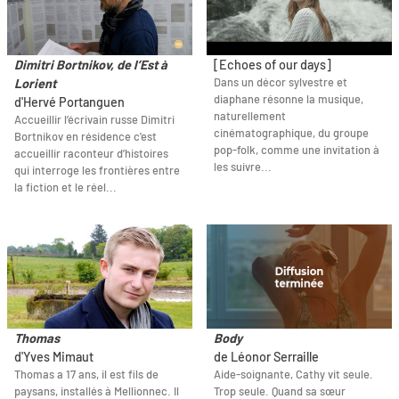
Dimitri Bortnikov, de l’Est à
[Echoes of our days]
Dans un décor sylvestre et
Lorient
diaphane résonne la musique,
d'Hervé Portanguen
naturellement
Accueillir l’écrivain russe Dimitri
cinématographique, du groupe
Bortnikov en résidence c'est
pop-folk, comme une invitation à
accueillir raconteur d’histoires
les suivre...
qui interroge les frontières entre
la fiction et le réel...
Thomas
Body
d'Yves Mimaut
de Léonor Serraille
Thomas a 17 ans, il est fils de
Aide-soignante, Cathy vit seule.
paysans, installés à Mellionnec. Il
Trop seule. Quand sa sœur