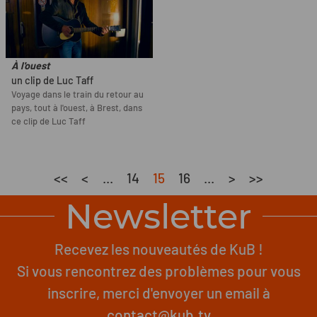
À l'ouest
un clip de Luc Taff
Voyage dans le train du retour au
pays, tout à l'ouest, à Brest, dans
ce clip de Luc Taff
<<
<
...
14
15
16
...
>
>>
Newsletter
Recevez les nouveautés de KuB !
Si vous rencontrez des problèmes pour vous
inscrire, merci d'envoyer un email à
contact@kub.tv