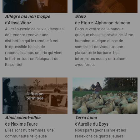
Allegro ma non troppo
Stelo
d'Alissa Wenz
de Pierre-Alphonse Hamann
Au crépuscule de sa vie, Jacques
Dans le ventre de la banque
doit encore recevoir une
quelque chose se révèle de l’âme
distinction qui le ramène à cet
humaine, quelque chose de
irrépressible besoin de
sombre et de visqueux, une
reconnaissance, un prix qui vient
plaisanterie barbare. Les
le flatter tout en l’éloignant de
interprètes nous y entraînent
l’essentiel
avec force,
Ainsi soient-elles
Terra Luna
de Maxime Faure
d'Aurélie du Boys
Elles sont huit femmes, une
Nous partageons la vie et les
communauté religieuse
réflexions de quatre jeunes