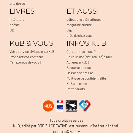
arts de rue
LIVRES
ET AUSSI
littérature
sélections thématiques
poésie
magazine culturel
BD
clip
près de chez vous
KuB & VOUS
INFOS KuB
Votre service civique chez KuB
Qui sommes-nous ?
Proposez vos contenus
Faire un don (défiscalisé) à KuB
Parlez-nous de vous !
Adhérez à KuB !
Revue de presse
Dossier de presse
Politique de confidentialité
KuB à la carte
Partenariats
a navigation, à mesurer l'audience du
Tous droits réservés
 problèmes. C'est OK pour vous ?
KuB, édité par BREIZH CRÉATIVE, est reconnu d’intérêt général -
contact@kub.tv