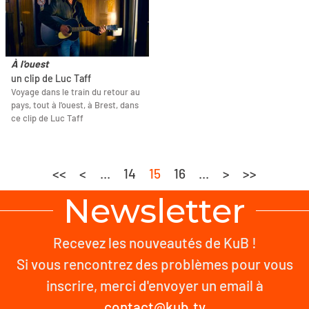
À l'ouest
un clip de Luc Taff
Voyage dans le train du retour au
pays, tout à l'ouest, à Brest, dans
ce clip de Luc Taff
<<
<
...
14
15
16
...
>
>>
Newsletter
Recevez les nouveautés de KuB !
Si vous rencontrez des problèmes pour vous
inscrire, merci d'envoyer un email à
contact@kub.tv