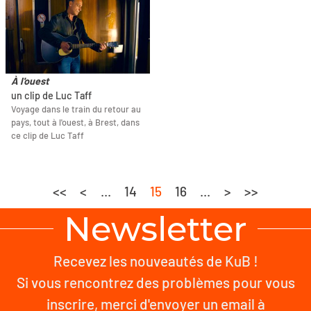
À l'ouest
un clip de Luc Taff
Voyage dans le train du retour au
pays, tout à l'ouest, à Brest, dans
ce clip de Luc Taff
<<
<
...
14
15
16
...
>
>>
Newsletter
Recevez les nouveautés de KuB !
Si vous rencontrez des problèmes pour vous
inscrire, merci d'envoyer un email à