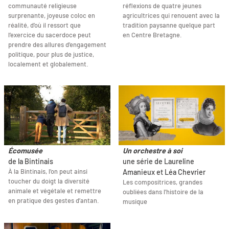
communauté religieuse
réflexions de quatre jeunes
surprenante, joyeuse coloc en
agricultrices qui renouent avec la
réalité, d’où il ressort que
tradition paysanne quelque part
l’exercice du sacerdoce peut
en Centre Bretagne.
prendre des allures d’engagement
politique, pour plus de justice,
localement et globalement.
Écomusée
Un orchestre à soi
de la Bintinais
une série de Laureline
À la Bintinais, l’on peut ainsi
Amanieux et Léa Chevrier
toucher du doigt la diversité
Les compositrices, grandes
animale et végétale et remettre
oubliées dans l'histoire de la
en pratique des gestes d’antan.
musique