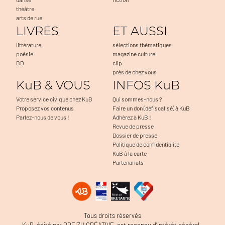
théâtre
arts de rue
LIVRES
ET AUSSI
littérature
sélections thématiques
poésie
magazine culturel
BD
clip
près de chez vous
KuB & VOUS
INFOS KuB
Votre service civique chez KuB
Qui sommes-nous ?
Proposez vos contenus
Faire un don (défiscalisé) à KuB
Parlez-nous de vous !
Adhérez à KuB !
Revue de presse
Dossier de presse
Politique de confidentialité
KuB à la carte
Partenariats
a navigation, à mesurer l'audience du
Tous droits réservés
 problèmes. C'est OK pour vous ?