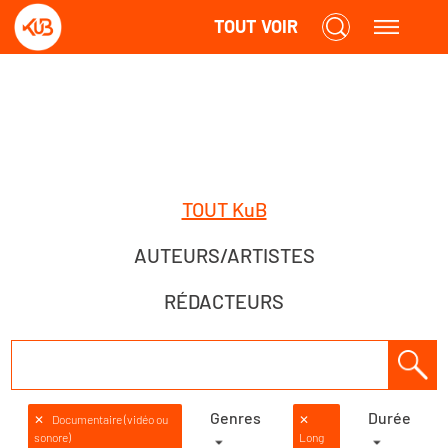
TOUT VOIR
TOUT KuB
AUTEURS/ARTISTES
RÉDACTEURS
Genres
Durée
✕
Documentaire (vidéo ou
✕
sonore)
Long