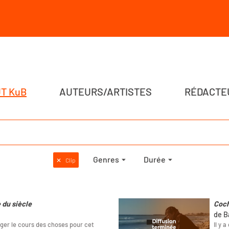
T KuB
AUTEURS/ARTISTES
RÉDACTE
Genres
Durée
✕
Clip
 du siècle
Coc
de B
ger le cours des choses pour cet
Il y 