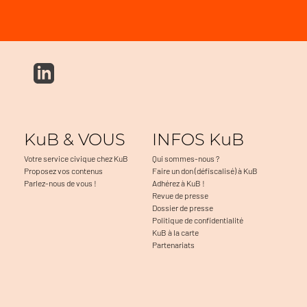
KuB & VOUS
INFOS KuB
Votre service civique chez KuB
Qui sommes-nous ?
Proposez vos contenus
Faire un don (défiscalisé) à KuB
Parlez-nous de vous !
Adhérez à KuB !
Revue de presse
Dossier de presse
Politique de confidentialité
KuB à la carte
Partenariats