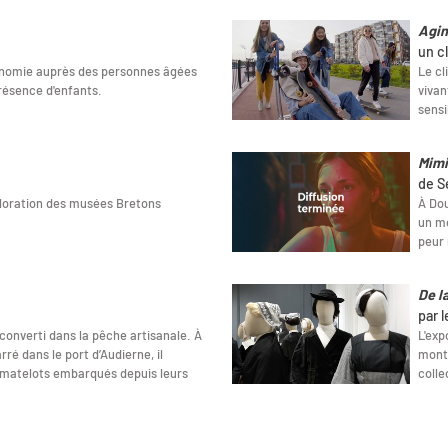
Agin
un cl
tonomie auprès des personnes âgées
Le cl
présence d'enfants.
vivan
sensi
Mimi
de S
ploration des musées Bretons
À Dou
un mo
peur
De la
par 
converti dans la pêche artisanale. À
L'exp
ré dans le port d’Audierne, il
montr
, matelots embarqués depuis leurs
colle