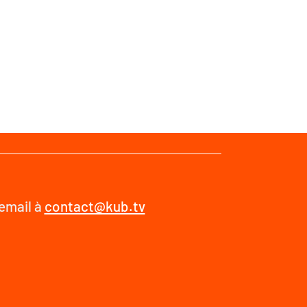
 email à
contact@kub.tv