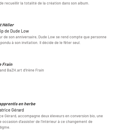
de recueillir la totalité de la création dans son album.
t Hélier
lip de Dude Low
ur de son anniversaire, Dude Low se rend compte que personne
épondu à son invitation. Il décide de le fêter seul.
e Frain
and BaZH.art d'Irène Frain
apprentis en herbe
atrice Gérard
ce Gérard, accompagne deux éleveurs en conversion bio, une
 occasion d’assister de l’intérieur à ce changement de
digme.