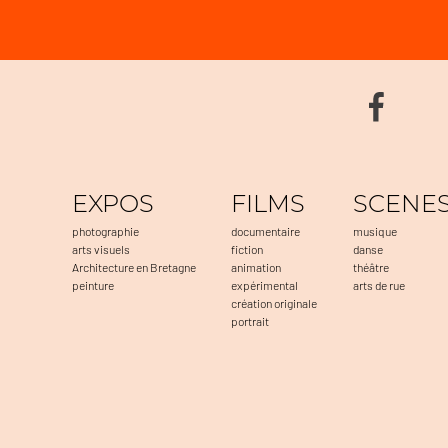
EXPOS
FILMS
SCENE
photographie
documentaire
musique
arts visuels
fiction
danse
Architecture en Bretagne
animation
théâtre
peinture
expérimental
arts de rue
création originale
portrait