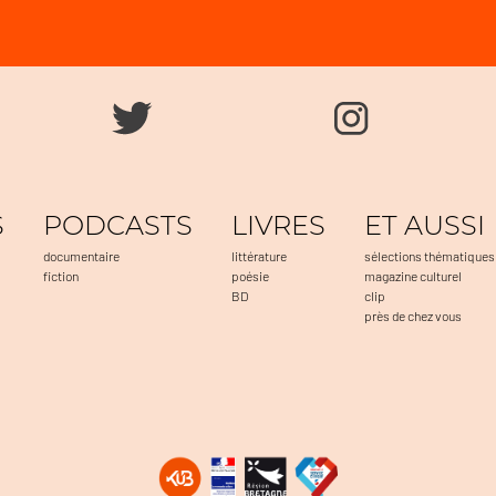
S
PODCASTS
LIVRES
ET AUSSI
documentaire
littérature
sélections thématiques
fiction
poésie
magazine culturel
BD
clip
près de chez vous