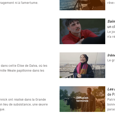
ragement ni à l’amertume.
rêve 
Sain
un c
Le jo
n’a r
Irèn
Le gr
dans cette Élise de Dalva, où les
mille Weale papillonne dans les
Les 
de P
nnick ont réalisé dans la Grande
Patri
s un lieu de subsistance, une œuvre
bonne
que.
para