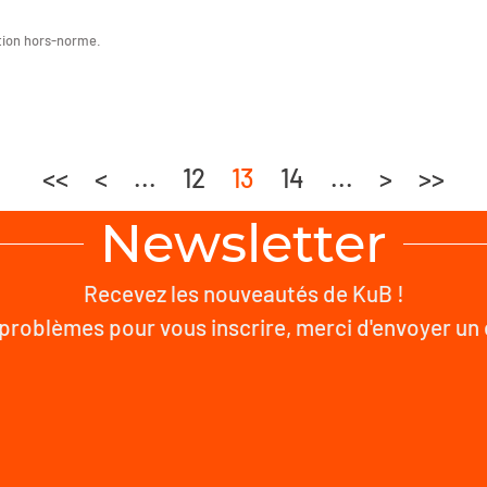
ition hors-norme.
<<
<
...
12
13
14
...
>
>>
Newsletter
Recevez les nouveautés de KuB !
problèmes pour vous inscrire, merci d'envoyer un