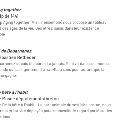
g together
ip de 1441
ip Aging together (Vieillir ensemble) nous propose un tableau
t des âges de la vie. Des êtres, saisis dans leur existence
ble
 de Douarnenez
ébastien Betbeder
arnenez depuis toujours et à jamais, Mimi vit dans son monde,
nde qui part gentiment à vau-l’eau sans pour autant que la
 ne gagne.
 bête à l’habit
le Musée départemental breton
o De la bête à l’habit - La part animale du vestiaire breton, nous
e la créativité déployée pour renouveler le regard porté sur les
ctions.