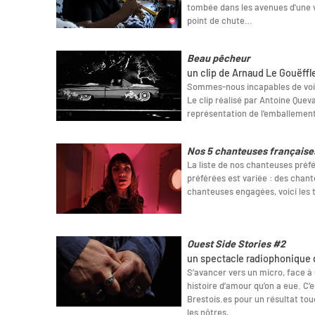
tombée dans les avenues d'une v
point de chute…
Beau pêcheur
un clip de Arnaud Le Gouëffl
Sommes-nous incapables de voir
Le clip réalisé par Antoine Que
représentation de l’emballemen
Nos 5 chanteuses française
La liste de nos chanteuses préf
préférées est variée : des chant
chanteuses engagées, voici les t
Ouest Side Stories #2
un spectacle radiophonique 
S’avancer vers un micro, face à 
histoire d’amour qu’on a eue. C’e
Brestois.es pour un résultat tou
les nôtres,