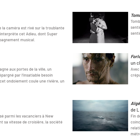
Tom
Tombe
senti
 de la caméra est rivé sur la troublante
sent
interprète cet Adieu, dont Super
mpagnement musical.
Forl
un c
agne aux portes de la ville, un
Avec 
argné par l’insatiable besoin
crépu
 cet ondoiement coule une rivière, un
Algér
de L
issé parmi les vacanciers à New
Fin d
t sa vitesse de croisière, la société
coinc
relat
métr