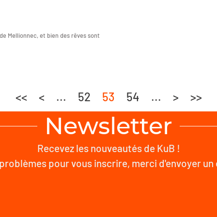
de Mellionnec, et bien des rêves sont
<<
<
...
52
53
54
...
>
>>
Newsletter
Recevez les nouveautés de KuB !
problèmes pour vous inscrire, merci d'envoyer un