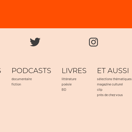
S
PODCASTS
LIVRES
ET AUSSI
documentaire
littérature
sélections thématiques
fiction
poésie
magazine culturel
BD
clip
près de chez vous