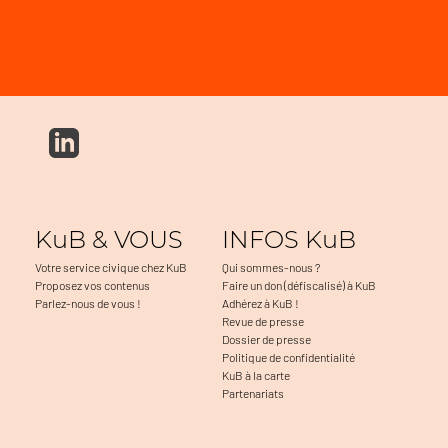
KuB & VOUS
INFOS KuB
Votre service civique chez KuB
Qui sommes-nous ?
Proposez vos contenus
Faire un don (défiscalisé) à KuB
Parlez-nous de vous !
Adhérez à KuB !
Revue de presse
Dossier de presse
Politique de confidentialité
KuB à la carte
Partenariats