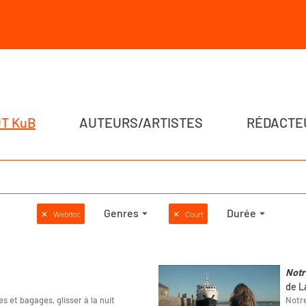
T KuB
AUTEURS/ARTISTES
RÉDACTE
Genres
Durée
✕
Webdoc
✕
Court
Notr
de L
s et bagages, glisser à la nuit
Notre