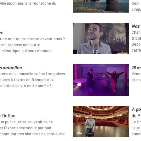
ille inconnue, à la recherche du
Sein,
cinq
Nos 
Chant
ec
trico
 ce mur qui se dresse devant nous ?
Décou
varec propose une autre
carri
t climatique qui nous menace.
s actuelles
15 m
érées de la nouvelle scène françaises
Venez
euses à textes en français aux
et no
alents à suivre cette année !
À gu
d'Oufipo
de P
un public, et se souvenir d’une
Le Gr
st l’expérience vécue par huit
lieux
chant car ces histoires ce sont aussi
conna