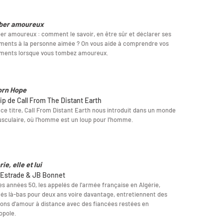
ber amoureux
r amoureux : comment le savoir, en être sûr et déclarer ses
ments à la personne aimée ? On vous aide à comprendre vos
iments lorsque vous tombez amoureux.
orn Hope
lip de Call From The Distant Earth
ce titre, Call From Distant Earth nous introduit dans un monde
sculaire, où l’homme est un loup pour l’homme.
ie, elle et lui
 Estrade & JB Bonnet
es années 50, les appelés de l'armée française en Algérie,
és là-bas pour deux ans voire davantage, entretiennent des
ions d'amour à distance avec des fiancées restées en
opole.