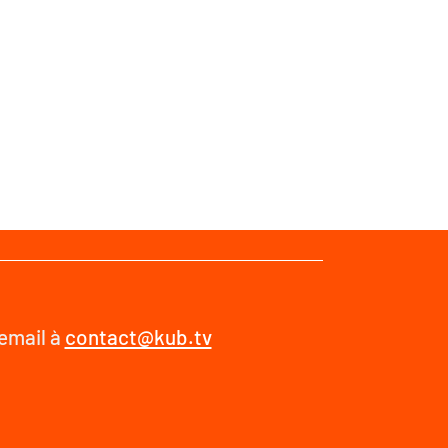
 email à
contact@kub.tv