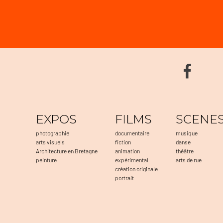
EXPOS
FILMS
SCENE
photographie
documentaire
musique
arts visuels
fiction
danse
Architecture en Bretagne
animation
théâtre
peinture
expérimental
arts de rue
création originale
portrait