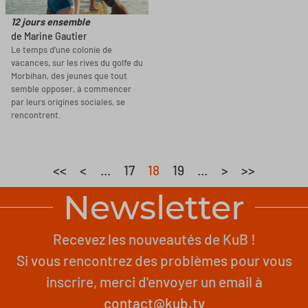
12 jours ensemble
de Marine Gautier
Le temps d’une colonie de
vacances, sur les rives du golfe du
Morbihan, des jeunes que tout
semble opposer, à commencer
par leurs origines sociales, se
rencontrent.
<<
<
...
17
18
19
...
>
>>
Newsletter
Recevez les nouveautés de KuB !
Si vous rencontrez des problèmes pour vous
inscrire, merci d'envoyer un email à
contact@kub.tv