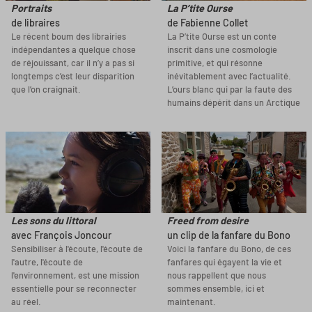
Portraits
La P’tite Ourse
de libraires
de Fabienne Collet
Le récent boum des librairies
La P’tite Ourse est un conte
indépendantes a quelque chose
inscrit dans une cosmologie
de réjouissant, car il n’y a pas si
primitive, et qui résonne
longtemps c’est leur disparition
inévitablement avec l’actualité.
que l’on craignait.
L’ours blanc qui par la faute des
humains dépérit dans un Arctique
Les sons du littoral
Freed from desire
avec François Joncour
un clip de la fanfare du Bono
Sensibiliser à l'écoute, l'écoute de
Voici la fanfare du Bono, de ces
l'autre, l'écoute de
fanfares qui égayent la vie et
l'environnement, est une mission
nous rappellent que nous
essentielle pour se reconnecter
sommes ensemble, ici et
au réel.
maintenant.