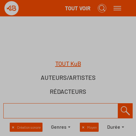
TOUT VOIR
TOUT KuB
AUTEURS/ARTISTES
RÉDACTEURS
Genres
Durée
✕
Création sonore
✕
Moyen