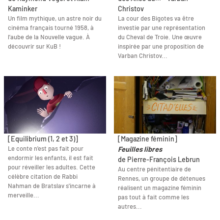
Kaminker
Christov
Un film mythique, un astre noir du
La cour des Bigotes va être
cinéma français tourné 1958, à
investie par une représentation
l’aube de la Nouvelle vague. À
du Cheval de Troie. Une œuvre
découvrir sur KuB !
inspirée par une proposition de
Varban Christov...
[Equilibrium (1, 2 et 3)]
[Magazine féminin]
Le conte n'est pas fait pour
Feuilles libres
endormir les enfants, il est fait
de Pierre-François Lebrun
pour réveiller les adultes. Cette
Au centre pénitentiaire de
célèbre citation de Rabbi
Rennes, un groupe de détenues
Nahman de Bratslav s'incarne à
réalisent un magazine féminin
merveille...
pas tout à fait comme les
autres...