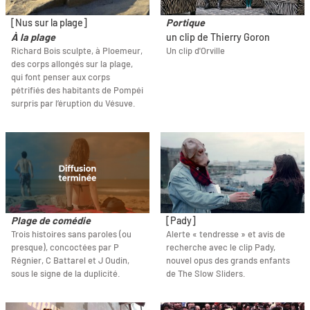
[Nus sur la plage]
Portique
À la plage
un clip de Thierry Goron
Richard Bois sculpte, à Ploemeur,
Un clip d'Orville
des corps allongés sur la plage,
qui font penser aux corps
pétrifiés des habitants de Pompéi
surpris par l’éruption du Vésuve.
Plage de comédie
[Pady]
Trois histoires sans paroles (ou
Alerte « tendresse » et avis de
presque), concoctées par P
recherche avec le clip Pady,
Régnier, C Battarel et J Oudin,
nouvel opus des grands enfants
sous le signe de la duplicité.
de The Slow Sliders.