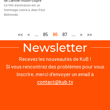
de Camille Moulin-Dupré
Ce film d’animation est un
hommage coloré à Jean-Paul
Belmondo.
<<
<
...
85
86
87
...
>
>>
Newsletter
Recevez les nouveautés de KuB !
Si vous rencontrez des problèmes pour vous
inscrire, merci d'envoyer un email à
contact@kub.tv