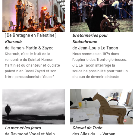
[De Bretagne en Palestine]
Bretonneries pour
Kharoub
Kodachrome
de Hamon-Martin & Zayed
de Jean-Louis Le Tacon
Kharoub, c’est le fruit de la
Nous sommes en 1974 dans
rencontre du Quintet Hamon
l’euphorie des Trente glorieuses.
Martin et du chanteur et oudiste
J.L Le Tacon interroge la
palestinien Basel Zayed et son
soudaine possibilité pour tout un
frère percussionniste Yousef.
chacun de devenir cinéaste...
La mer et les jours
Cheval de Troie
de Raymond Vogel et Alain
des Ailes du... - Varban