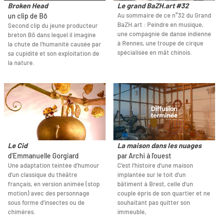
Broken Head
Le grand BaZH.art #32
Au sommaire de ce n°32 du Grand
un clip de Bō
BaZH.art : Peindre en musique,
Second clip du jeune producteur
une compagnie de danse indienne
breton Bō dans lequel il imagine
à Rennes, une troupe de cirque
la chute de l'humanité causée par
spécialisée en mât chinois.
sa cupidité et son exploitation de
la nature.
Le Cid
La maison dans les nuages
d'Emmanuelle Gorgiard
par Archi à l'ouest
Une adaptation teintée d’humour
C’est l’histoire d’une maison
d’un classique du théâtre
implantée sur le toit d’un
français, en version animée (stop
bâtiment à Brest, celle d’un
motion) avec des personnage
couple épris de son quartier et ne
sous forme d’insectes ou de
souhaitant pas quitter son
chimères.
immeuble,