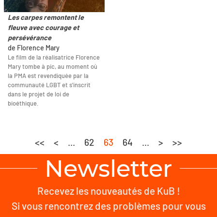
Les carpes remontent le
fleuve avec courage et
persévérance
de Florence Mary
Le film de la réalisatrice Florence
Mary tombe à pic, au moment où
la PMA est revendiquée par la
communauté LGBT et s’inscrit
dans le projet de loi de
bioéthique.
<<
<
...
62
63
64
...
>
>>
Newsletter
Recevez les nouveautés de KuB !
Si vous rencontrez des problèmes pour vous