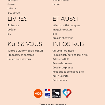
danse
fiction
théâtre
arts de rue
LIVRES
ET AUSSI
littérature
sélections thématiques
poésie
magazine culturel
BD
clip
près de chez vous
KuB & VOUS
INFOS KuB
Votre service civique chez KuB
Qui sommes-nous ?
Proposez vos contenus
Faire un don (défiscalisé) à KuB
Parlez-nous de vous !
Adhérez à KuB !
Revue de presse
Dossier de presse
Politique de confidentialité
KuB à la carte
Partenariats
Tous droits réservés