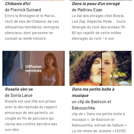
Chibanis d'ici
Dans la peau d'un enragé
de Pierrick Guinard
de Mathieu Ezan
Entre la Bretagne et le Maroc,
Le bal des enragés c’est Bowie,
récit de vies de Chibanis, de ces
Led Zep, Dépèche Mode... toute
silhouettes familières, immigrés
l'énergie du rock des années 70-
silencieux, dont personne ne
80 qui rejaillit de cette mêlée
connaît la réelle histoire.
d'enragés du rock ! A voir
Rosalie s'en va
Dans ma petite boîte à
de Sonia Larue
musique
Rosalie est une fille aux prises
un clip de Bastoon et
avec la décrépitude du rapport
Babouschka
amoureux de ses parents, un
clip de « Dans ma petite boîte à
couple en fin de parcours qui
musique », de Bastoon et
cache ses conflits derrière des
Babouschka, extrait de l’album «
non-dits
La vie rêvée de Josiane » (2019).