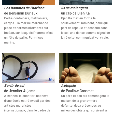
Les hommes de l'horizon
Ils se mélangent
de Benjamin Durieux
un clip de Djen Ka
Porte-containers, méthaniers,
Djen Ka met en forme le
cargos… la marine marchande
soulèvement imminent, celui qui
place d’énormes bâtiments sur
part de l’épaule et descend dans
l’océan, sur lesquels l’homme n’est
le sol, une danse comme signal de
un fétu de paille. Parmi ces
la révolte, communicative, virale.
marins,
Sortir de soi
Autopsie
de Jennifer Aujame
de Paulin.e Goasmat
À Rennes, le chantier inachevé
Un père et son fils déménagent la
d’une école est réinvesti par des
maison de la grand-mère
artistes muralistes
défunte, deux présences au
internationaux, dans le cadre de
milieu des objets qui survivent à