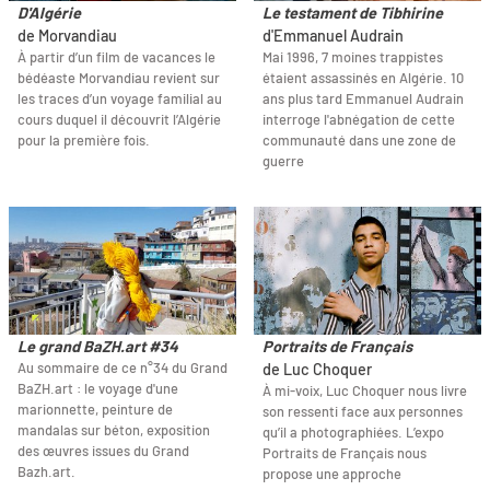
D'Algérie
Le testament de Tibhirine
de Morvandiau
d'Emmanuel Audrain
À partir d’un film de vacances le
Mai 1996, 7 moines trappistes
bédéaste Morvandiau revient sur
étaient assassinés en Algérie. 10
les traces d’un voyage familial au
ans plus tard Emmanuel Audrain
cours duquel il découvrit l’Algérie
interroge l'abnégation de cette
pour la première fois.
communauté dans une zone de
guerre
Le grand BaZH.art #34
Portraits de Français
Au sommaire de ce n°34 du Grand
de Luc Choquer
BaZH.art : le voyage d'une
À mi-voix, Luc Choquer nous livre
marionnette, peinture de
son ressenti face aux personnes
mandalas sur béton, exposition
qu’il a photographiées. L’expo
des œuvres issues du Grand
Portraits de Français nous
Bazh.art.
propose une approche