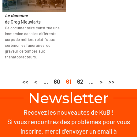
Le domaine
de Greg Nieuviarts
Ce documentaire constitue une
immersion dans les différents
corps de métiers relatifs aux
cérémonies funéraires, du
graveur de tombes aux
thanatopracteurs.
<<
<
...
60
61
62
...
>
>>
Newsletter
Recevez les nouveautés de KuB !
Si vous rencontrez des problèmes pour vous
inscrire, merci d'envoyer un email à