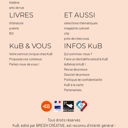
théâtre
arts de rue
LIVRES
ET AUSSI
littérature
sélections thématiques
poésie
magazine culturel
BD
clip
près de chez vous
KuB & VOUS
INFOS KuB
Votre service civique chez KuB
Qui sommes-nous ?
Proposez vos contenus
Faire un don (défiscalisé) à KuB
Parlez-nous de vous !
Adhérez à KuB !
Revue de presse
Dossier de presse
Politique de confidentialité
KuB à la carte
Partenariats
Tous droits réservés
KuB, édité par BREIZH CRÉATIVE, est reconnu d’intérêt général -