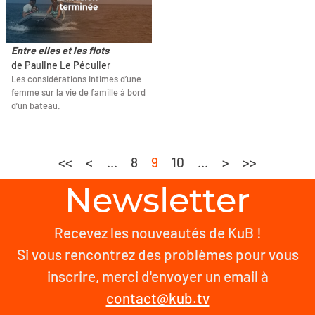
Entre elles et les flots
de Pauline Le Péculier
Les considérations intimes d’une
femme sur la vie de famille à bord
d’un bateau.
<<
<
...
8
9
10
...
>
>>
Newsletter
Recevez les nouveautés de KuB !
Si vous rencontrez des problèmes pour vous
inscrire, merci d'envoyer un email à
contact@kub.tv