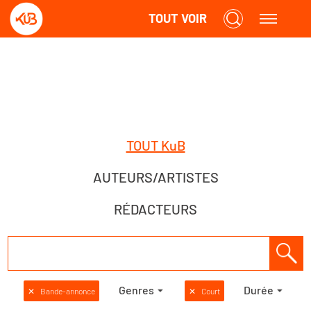
TOUT VOIR
TOUT KuB
AUTEURS/ARTISTES
RÉDACTEURS
Genres
Durée
✕
Bande-annonce
✕
Court