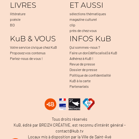
LIVRES
ET AUSSI
littérature
sélections thématiques
poésie
magazine culturel
BD
clip
près de chez vous
KuB & VOUS
INFOS KuB
Votre service civique chez KuB
Qui sommes-nous ?
Proposez vos contenus
Faire un don (défiscalisé) à KuB
Parlez-nous de vous !
Adhérez à KuB !
Revue de presse
Dossier de presse
Politique de confidentialité
KuB à la carte
Partenariats
Tous droits réservés
KuB, édité par BREIZH CRÉATIVE, est reconnu d’intérêt général -
contact@kub.tv
Locaux mis à disposition par la Ville de Saint-Avé