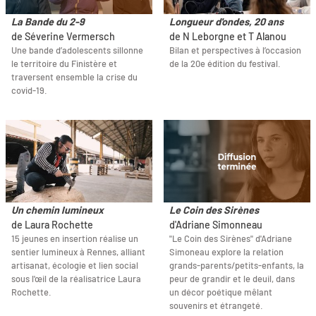
La Bande du 2-9
Longueur d'ondes, 20 ans
de Séverine Vermersch
de N Leborgne et T Alanou
Une bande d’adolescents sillonne
Bilan et perspectives à l’occasion
le territoire du Finistère et
de la 20e édition du festival.
traversent ensemble la crise du
covid-19.
Un chemin lumineux
Le Coin des Sirènes
de Laura Rochette
d'Adriane Simonneau
15 jeunes en insertion réalise un
"Le Coin des Sirènes" d'Adriane
sentier lumineux à Rennes, alliant
Simoneau explore la relation
artisanat, écologie et lien social
grands-parents/petits-enfants, la
sous l'œil de la réalisatrice Laura
peur de grandir et le deuil, dans
Rochette.
un décor poétique mêlant
souvenirs et étrangeté.