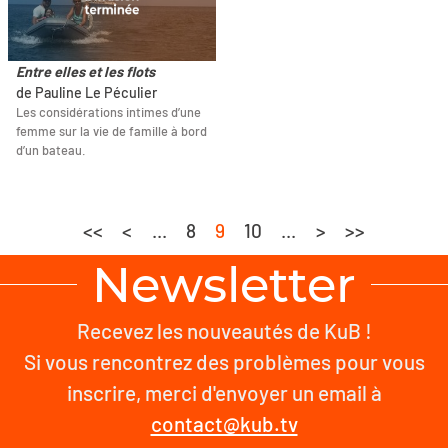
Entre elles et les flots
de Pauline Le Péculier
Les considérations intimes d’une
femme sur la vie de famille à bord
d’un bateau.
<<
<
...
8
9
10
...
>
>>
Newsletter
Recevez les nouveautés de KuB !
Si vous rencontrez des problèmes pour vous
inscrire, merci d'envoyer un email à
contact@kub.tv