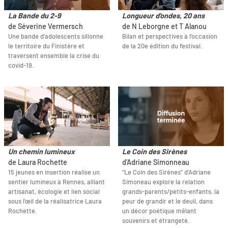
La Bande du 2-9
Longueur d'ondes, 20 ans
de Séverine Vermersch
de N Leborgne et T Alanou
Une bande d’adolescents sillonne
Bilan et perspectives à l’occasion
le territoire du Finistère et
de la 20e édition du festival.
traversent ensemble la crise du
covid-19.
Un chemin lumineux
Le Coin des Sirènes
de Laura Rochette
d'Adriane Simonneau
15 jeunes en insertion réalise un
"Le Coin des Sirènes" d'Adriane
sentier lumineux à Rennes, alliant
Simoneau explore la relation
artisanat, écologie et lien social
grands-parents/petits-enfants, la
sous l'œil de la réalisatrice Laura
peur de grandir et le deuil, dans
Rochette.
un décor poétique mêlant
souvenirs et étrangeté.