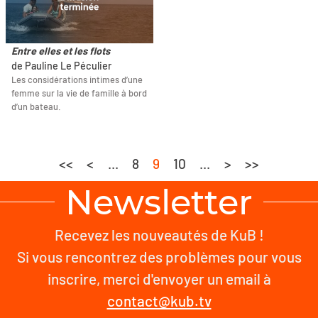
Entre elles et les flots
de Pauline Le Péculier
Les considérations intimes d’une
femme sur la vie de famille à bord
d’un bateau.
<<
<
...
8
9
10
...
>
>>
Newsletter
Recevez les nouveautés de KuB !
Si vous rencontrez des problèmes pour vous
inscrire, merci d'envoyer un email à
contact@kub.tv