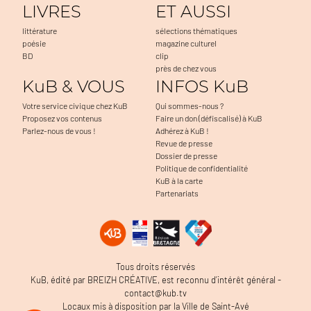
LIVRES
ET AUSSI
littérature
sélections thématiques
poésie
magazine culturel
BD
clip
près de chez vous
KuB & VOUS
INFOS KuB
Votre service civique chez KuB
Qui sommes-nous ?
Proposez vos contenus
Faire un don (défiscalisé) à KuB
Parlez-nous de vous !
Adhérez à KuB !
Revue de presse
Dossier de presse
Politique de confidentialité
KuB à la carte
Partenariats
Tous droits réservés
KuB, édité par BREIZH CRÉATIVE, est reconnu d’intérêt général -
contact@kub.tv
Locaux mis à disposition par la Ville de Saint-Avé