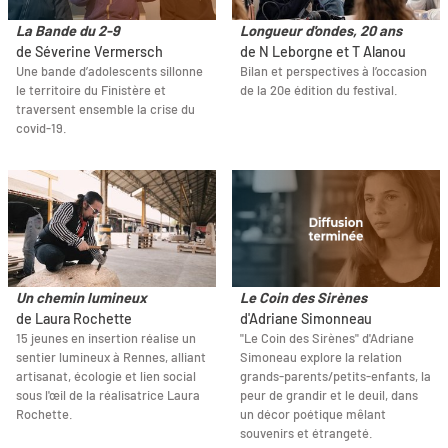
La Bande du 2-9
Longueur d'ondes, 20 ans
de Séverine Vermersch
de N Leborgne et T Alanou
Une bande d’adolescents sillonne
Bilan et perspectives à l’occasion
le territoire du Finistère et
de la 20e édition du festival.
traversent ensemble la crise du
covid-19.
Un chemin lumineux
Le Coin des Sirènes
de Laura Rochette
d'Adriane Simonneau
15 jeunes en insertion réalise un
"Le Coin des Sirènes" d'Adriane
sentier lumineux à Rennes, alliant
Simoneau explore la relation
artisanat, écologie et lien social
grands-parents/petits-enfants, la
sous l'œil de la réalisatrice Laura
peur de grandir et le deuil, dans
Rochette.
un décor poétique mêlant
souvenirs et étrangeté.