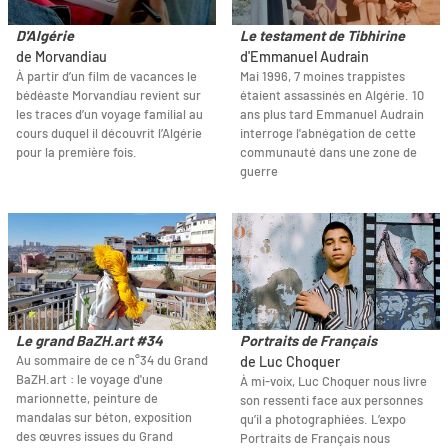
D'Algérie
Le testament de Tibhirine
de Morvandiau
d'Emmanuel Audrain
À partir d’un film de vacances le
Mai 1996, 7 moines trappistes
bédéaste Morvandiau revient sur
étaient assassinés en Algérie. 10
les traces d’un voyage familial au
ans plus tard Emmanuel Audrain
cours duquel il découvrit l’Algérie
interroge l'abnégation de cette
pour la première fois.
communauté dans une zone de
guerre
Le grand BaZH.art #34
Portraits de Français
Au sommaire de ce n°34 du Grand
de Luc Choquer
BaZH.art : le voyage d'une
À mi-voix, Luc Choquer nous livre
marionnette, peinture de
son ressenti face aux personnes
mandalas sur béton, exposition
qu’il a photographiées. L’expo
des œuvres issues du Grand
Portraits de Français nous