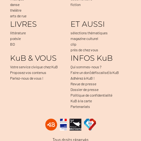
danse
fiction
théâtre
arts de rue
LIVRES
ET AUSSI
littérature
sélections thématiques
poésie
magazine culturel
BD
clip
près de chez vous
KuB & VOUS
INFOS KuB
Votre service civique chez KuB
Qui sommes-nous ?
Proposez vos contenus
Faire un don (défiscalisé) à KuB
Parlez-nous de vous !
Adhérez à KuB !
Revue de presse
Dossier de presse
Politique de confidentialité
KuB à la carte
Partenariats
ter la navigation, à mesurer l'audience du
Tous droits réservés