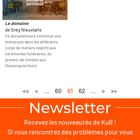
Le domaine
de Greg Nieuviarts
Ce documentaire constitue une
immersion dans les différents
corps de métiers relatifs aux
cérémonies funéraires, du
graveur de tombes aux
thanatopracteurs.
<<
<
...
60
61
62
...
>
>>
Newsletter
Recevez les nouveautés de KuB !
Si vous rencontrez des problèmes pour vous