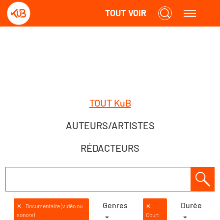
TOUT VOIR
TOUT KuB
AUTEURS/ARTISTES
RÉDACTEURS
Genres
Durée
✕
Documentaire (vidéo ou
✕
sonore)
Court