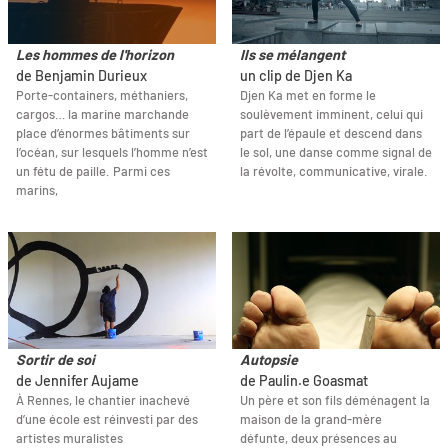
Les hommes de l'horizon
Ils se mélangent
de Benjamin Durieux
un clip de Djen Ka
Porte-containers, méthaniers,
Djen Ka met en forme le
cargos… la marine marchande
soulèvement imminent, celui qui
place d’énormes bâtiments sur
part de l’épaule et descend dans
l’océan, sur lesquels l’homme n’est
le sol, une danse comme signal de
un fétu de paille. Parmi ces
la révolte, communicative, virale.
marins,
Sortir de soi
Autopsie
de Jennifer Aujame
de Paulin.e Goasmat
À Rennes, le chantier inachevé
Un père et son fils déménagent la
d’une école est réinvesti par des
maison de la grand-mère
artistes muralistes
défunte, deux présences au