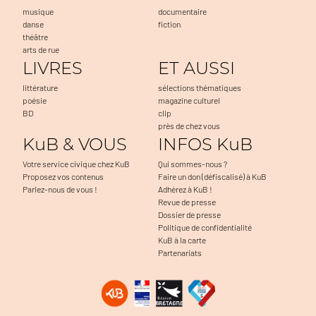
musique
documentaire
danse
fiction
théâtre
arts de rue
LIVRES
ET AUSSI
littérature
sélections thématiques
poésie
magazine culturel
BD
clip
près de chez vous
KuB & VOUS
INFOS KuB
Votre service civique chez KuB
Qui sommes-nous ?
Proposez vos contenus
Faire un don (défiscalisé) à KuB
Parlez-nous de vous !
Adhérez à KuB !
Revue de presse
Dossier de presse
Politique de confidentialité
KuB à la carte
Partenariats