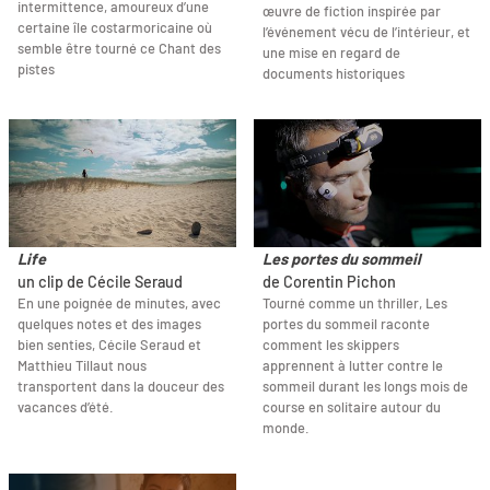
intermittence, amoureux d’une
œuvre de fiction inspirée par
certaine île costarmoricaine où
l’événement vécu de l’intérieur, et
semble être tourné ce Chant des
une mise en regard de
pistes
documents historiques
Life
Les portes du sommeil
un clip de Cécile Seraud
de Corentin Pichon
En une poignée de minutes, avec
Tourné comme un thriller, Les
quelques notes et des images
portes du sommeil raconte
bien senties, Cécile Seraud et
comment les skippers
Matthieu Tillaut nous
apprennent à lutter contre le
transportent dans la douceur des
sommeil durant les longs mois de
vacances d’été.
course en solitaire autour du
monde.