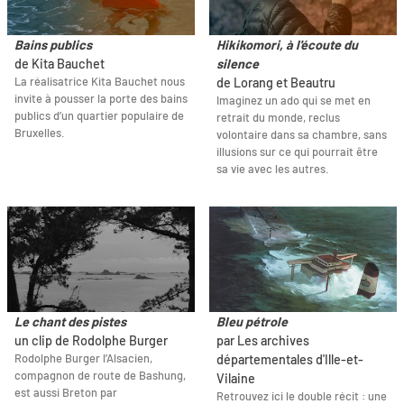
Bains publics
Hikikomori, à l'écoute du
de Kita Bauchet
silence
La réalisatrice Kita Bauchet nous
de Lorang et Beautru
invite à pousser la porte des bains
Imaginez un ado qui se met en
publics d’un quartier populaire de
retrait du monde, reclus
Bruxelles.
volontaire dans sa chambre, sans
illusions sur ce qui pourrait être
sa vie avec les autres.
Le chant des pistes
Bleu pétrole
un clip de Rodolphe Burger
par Les archives
Rodolphe Burger l’Alsacien,
départementales d'Ille-et-
compagnon de route de Bashung,
Vilaine
est aussi Breton par
Retrouvez ici le double récit : une