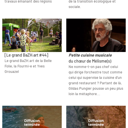
travaux émanant des régions
de la transition écologique et
sociale.
[Le grand BaZH.art #44]
Petite cuisine musicale
Le grand BaZH.art de la Belle
du chœur de Mélisme(s)
Folie, la Fourmi-e et Yves
Ne nomme-t-on pas chef celui
Grouazel
qui dirige l’orchestre tout comme
celui qui supervise la cuisine d’un
grand restaurant ? Partant de là,
Gildas Pungier pousse un peu plus
loin la métaphore...