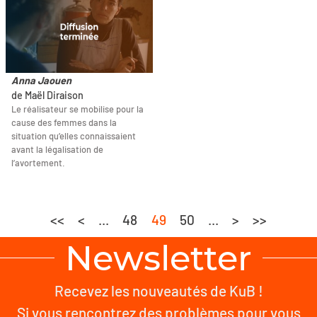
Anna Jaouen
de Maël Diraison
Le réalisateur se mobilise pour la
cause des femmes dans la
situation qu’elles connaissaient
avant la légalisation de
l’avortement.
<<
<
...
48
49
50
...
>
>>
Newsletter
Recevez les nouveautés de KuB !
Si vous rencontrez des problèmes pour vous