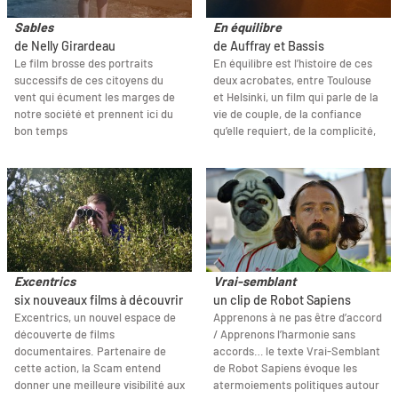
Sables
En équilibre
de Nelly Girardeau
de Auffray et Bassis
Le film brosse des portraits
En équilibre est l’histoire de ces
successifs de ces citoyens du
deux acrobates, entre Toulouse
vent qui écument les marges de
et Helsinki, un film qui parle de la
notre société et prennent ici du
vie de couple, de la confiance
bon temps
qu’elle requiert, de la complicité,
Excentrics
Vrai-semblant
six nouveaux films à découvrir
un clip de Robot Sapiens
Excentrics, un nouvel espace de
Apprenons à ne pas être d’accord
découverte de films
/ Apprenons l’harmonie sans
documentaires. Partenaire de
accords… le texte Vrai-Semblant
cette action, la Scam entend
de Robot Sapiens évoque les
donner une meilleure visibilité aux
atermoiements politiques autour