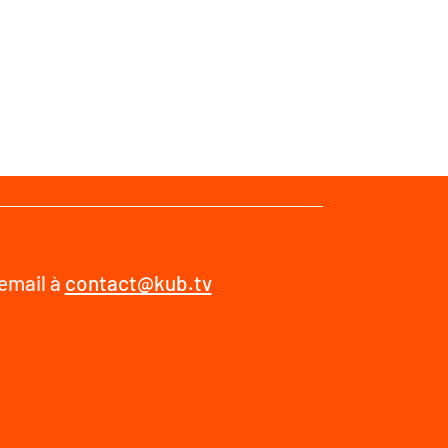
 email à
contact@kub.tv