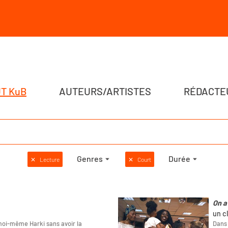
T KuB
AUTEURS/ARTISTES
RÉDACTE
Genres
Durée
✕
Lecture
✕
Court
On a
un c
s moi-même Harki sans avoir la
Dans 