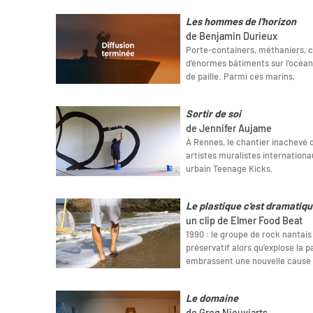
Les hommes de l'horizon
de Benjamin Durieux
Porte-containers, méthaniers, 
d’énormes bâtiments sur l’océan,
de paille. Parmi ces marins,
Sortir de soi
de Jennifer Aujame
À Rennes, le chantier inachevé d
artistes muralistes internationau
urbain Teenage Kicks.
Le plastique c'est dramatiq
un clip de Elmer Food Beat
1990 : le groupe de rock nantai
préservatif alors qu’explose la p
embrassent une nouvelle cause
Le domaine
de Greg Nieuviarts