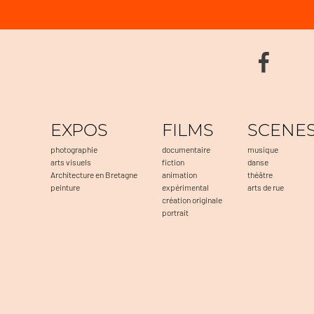
EXPOS
FILMS
SCENE
photographie
documentaire
musique
arts visuels
fiction
danse
Architecture en Bretagne
animation
théâtre
peinture
expérimental
arts de rue
création originale
portrait