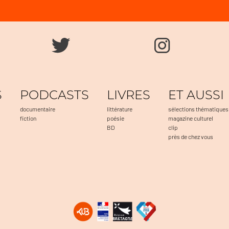
S
PODCASTS
LIVRES
ET AUSSI
documentaire
littérature
sélections thématiques
fiction
poésie
magazine culturel
BD
clip
près de chez vous