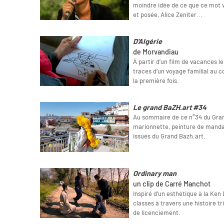
moindre idée de ce que ce mot v
et posée, Alice Zeniter...
D'Algérie
de Morvandiau
À partir d’un film de vacances l
traces d’un voyage familial au co
la première fois.
Le grand BaZH.art #34
Au sommaire de ce n°34 du Gran
marionnette, peinture de manda
issues du Grand Bazh.art.
Ordinary man
un clip de Carré Manchot
Inspiré d’un esthétique à la Ken 
classes à travers une histoire t
de licenciement.