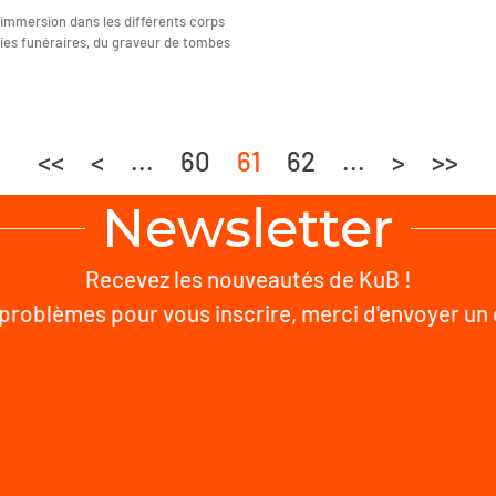
immersion dans les différents corps
ies funéraires, du graveur de tombes
<<
<
...
60
61
62
...
>
>>
Newsletter
Recevez les nouveautés de KuB !
problèmes pour vous inscrire, merci d'envoyer un