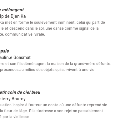
se mélangent
lip de Djen Ka
Ka met en forme le soulèvement imminent, celui qui part de
ule et descend dans le sol, une danse comme signal de la
te, communicative, virale.
psie
aulin.e Goasmat
re et son fils déménagent la maison de la grand-mère défunte,
présences au milieu des objets qui survivent à une vie.
etit coin de ciel bleu
hierry Bourcy
tuation inspire à l’auteur un conte où une défunte reprend vie
la fleur de l’âge. Elle s’adresse à son rejeton passablement
 par la vieillesse.