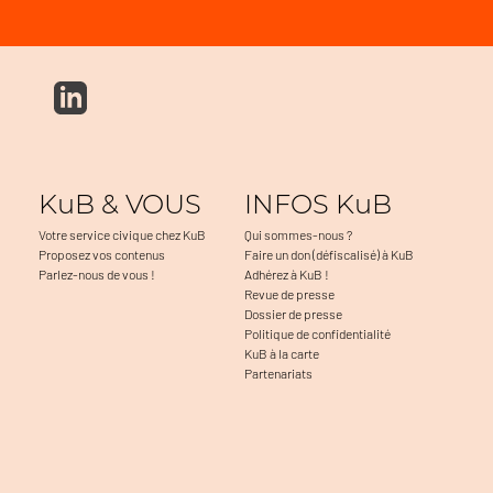
KuB & VOUS
INFOS KuB
Votre service civique chez KuB
Qui sommes-nous ?
Proposez vos contenus
Faire un don (défiscalisé) à KuB
Parlez-nous de vous !
Adhérez à KuB !
Revue de presse
Dossier de presse
Politique de confidentialité
KuB à la carte
Partenariats