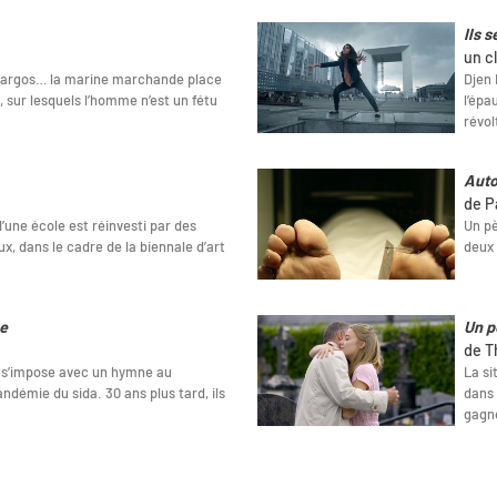
Ils 
un c
cargos… la marine marchande place
Djen 
 sur lesquels l’homme n’est un fétu
l’épa
révol
Auto
de P
’une école est réinvesti par des
Un pè
x, dans le cadre de la biennale d’art
deux 
ue
Un p
de T
s s’impose avec un hymne au
La si
andémie du sida. 30 ans plus tard, ils
dans 
gagné