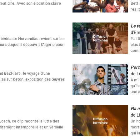
eut dire. Avec son élocution claire
Betti
réali
Le t
d'Em
e bédéaste Morvandiau revient sur les
Mai 1
urs duquel il découvrit l’Algérie pour
plus 
comm
Port
d BaZH.art : le voyage d'une
de L
las sur béton, exposition des œuvres
À mi-
qu’il
une 
Ma m
de L
Loach, ce clip raconte la lutte des
Un ho
ristement intemporelle et universelle
mort 
qui l