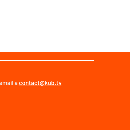
 email à
contact@kub.tv