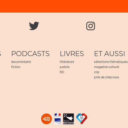
S
PODCASTS
LIVRES
ET AUSSI
documentaire
littérature
sélections thématiques
fiction
poésie
magazine culturel
BD
clip
près de chez vous