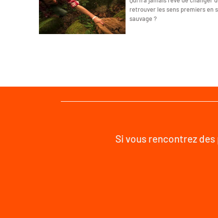
Qui n’a jamais rêvé de changer de
retrouver les sens premiers en
sauvage ?
Si vous rencontrez des 