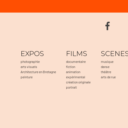
EXPOS
FILMS
SCENE
photographie
documentaire
musique
arts visuels
fiction
danse
Architecture en Bretagne
animation
théâtre
peinture
expérimental
arts de rue
création originale
portrait