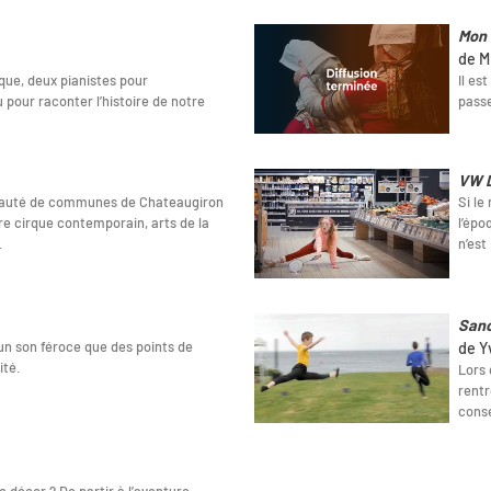
Mon 
de M
ue, deux pianistes pour
Il es
 pour raconter l’histoire de notre
passe
VW 
unauté de communes de Chateaugiron
Si le
re cirque contemporain, arts de la
l’épo
…
n’est
Sanc
un son féroce que des points de
de Y
ité.
Lors 
rentr
conse