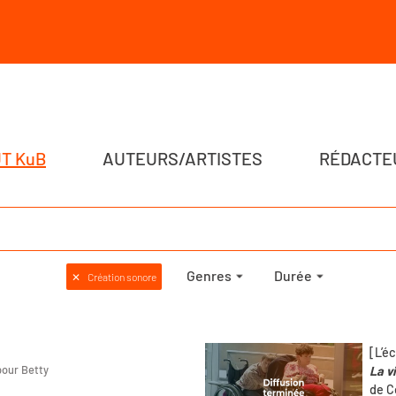
T KuB
AUTEURS/ARTISTES
RÉDACTE
Genres
Durée
✕
Création sonore
[L’é
 pour Betty
La v
de C