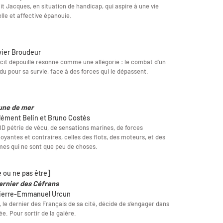
it Jacques, en situation de handicap, qui aspire à une vie
lle et affective épanouie.
ivier Broudeur
cit dépouillé résonne comme une allégorie : le combat d’un
idu pour sa survie, face à des forces qui le dépassent.
une de mer
lément Belin et Bruno Costès
D pétrie de vécu, de sensations marines, de forces
oyantes et contraires, celles des flots, des moteurs, et des
es qui ne sont que peu de choses.
e ou ne pas être]
ernier des Céfrans
ierre-Emmanuel Urcun
 le dernier des Français de sa cité, décide de s’engager dans
ée. Pour sortir de la galère.