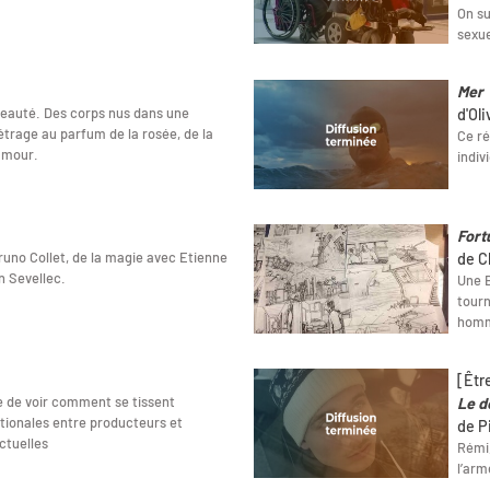
On su
sexue
Mer
a beauté. Des corps nus dans une
d'Ol
étrage au parfum de la rosée, de la
Ce ré
amour.
indiv
Fort
runo Collet, de la magie avec Etienne
de C
n Sevellec.
Une B
tourn
homm
[Êtr
e de voir comment se tissent
Le d
ationales entre producteurs et
de P
tuelles
Rémi,
l’arm