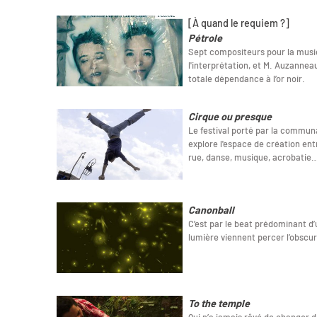
[À quand le requiem ?]
Pétrole
Sept compositeurs pour la musiq
l'interprétation, et M. Auzanneau
totale dépendance à l’or noir.
Cirque ou presque
Le festival porté par la comm
explore l'espace de création ent
rue, danse, musique, acrobatie
Canonball
C’est par le beat prédominant d’
lumière viennent percer l’obscur
To the temple