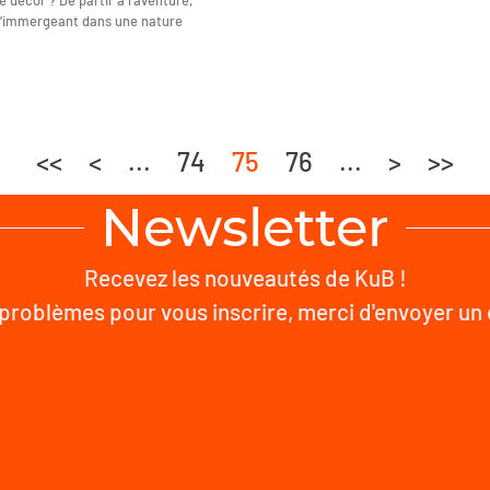
 décor ? De partir à l’aventure,
 s’immergeant dans une nature
<<
<
...
74
75
76
...
>
>>
Newsletter
Recevez les nouveautés de KuB !
problèmes pour vous inscrire, merci d'envoyer un