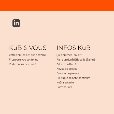
KuB & VOUS
INFOS KuB
Votre service civique chez KuB
Qui sommes-nous ?
Proposez vos contenus
Faire un don (défiscalisé) à KuB
Parlez-nous de vous !
Adhérez à KuB !
Revue de presse
Dossier de presse
Politique de confidentialité
KuB à la carte
Partenariats