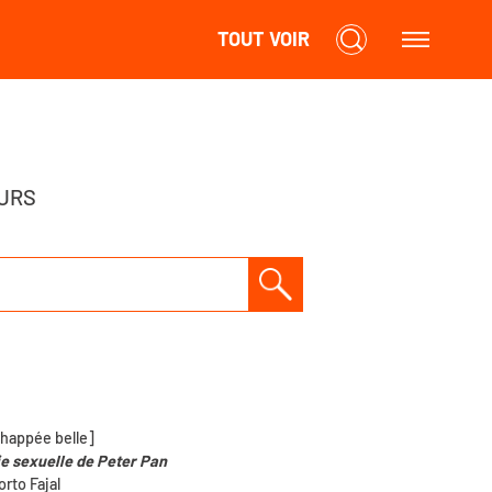
TOUT VOIR
URS
chappée belle]
ie sexuelle de Peter Pan
orto Fajal