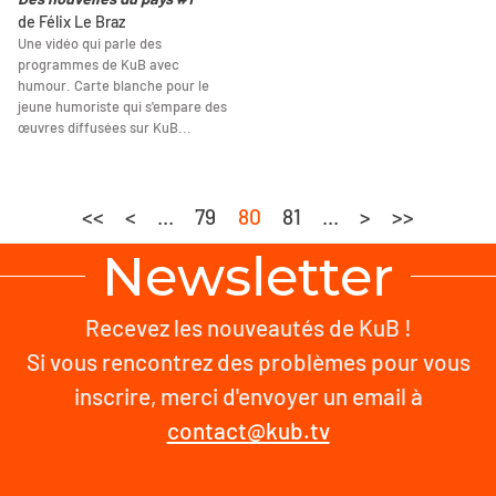
de Félix Le Braz
Une vidéo qui parle des
programmes de KuB avec
humour. Carte blanche pour le
jeune humoriste qui s'empare des
œuvres diffusées sur KuB...
<<
<
...
79
80
81
...
>
>>
Newsletter
Recevez les nouveautés de KuB !
Si vous rencontrez des problèmes pour vous
inscrire, merci d'envoyer un email à
contact@kub.tv