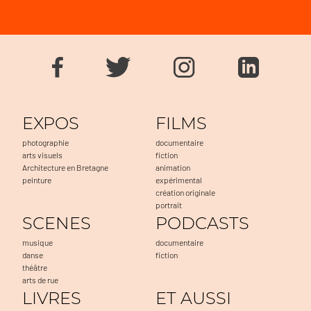
EXPOS
FILMS
photographie
documentaire
arts visuels
fiction
Architecture en Bretagne
animation
peinture
expérimental
création originale
portrait
SCENES
PODCASTS
musique
documentaire
danse
fiction
théâtre
arts de rue
LIVRES
ET AUSSI