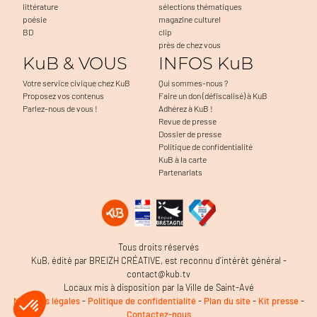
littérature
sélections thématiques
poésie
magazine culturel
BD
clip
près de chez vous
KuB & VOUS
INFOS KuB
Votre service civique chez KuB
Qui sommes-nous ?
Proposez vos contenus
Faire un don (défiscalisé) à KuB
Parlez-nous de vous !
Adhérez à KuB !
Revue de presse
Dossier de presse
Politique de confidentialité
KuB à la carte
Partenariats
Tous droits réservés
KuB, édité par BREIZH CRÉATIVE, est reconnu d’intérêt général -
contact@kub.tv
Locaux mis à disposition par la Ville de Saint-Avé
Mentions légales
-
Politique de confidentialité
-
Plan du site
-
Kit presse
-
Contactez-nous