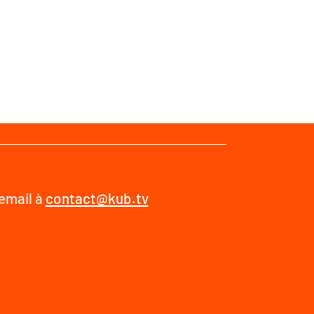
 email à
contact@kub.tv