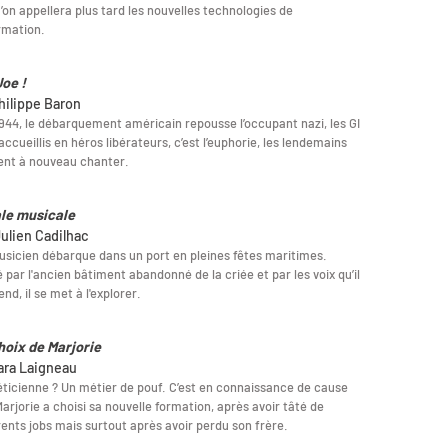
’on appellera plus tard les nouvelles technologies de
ormation.
Joe !
hilippe Baron
944, le débarquement américain repousse l’occupant nazi, les GI
accueillis en héros libérateurs, c’est l’euphorie, les lendemains
ent à nouveau chanter.
le musicale
Julien Cadilhac
sicien débarque dans un port en pleines fêtes maritimes.
é par l'ancien bâtiment abandonné de la criée et par les voix qu’il
end, il se met à l'explorer.
hoix de Marjorie
ara Laigneau
ticienne ? Un métier de pouf. C’est en connaissance de cause
arjorie a choisi sa nouvelle formation, après avoir tâté de
rents jobs mais surtout après avoir perdu son frère.