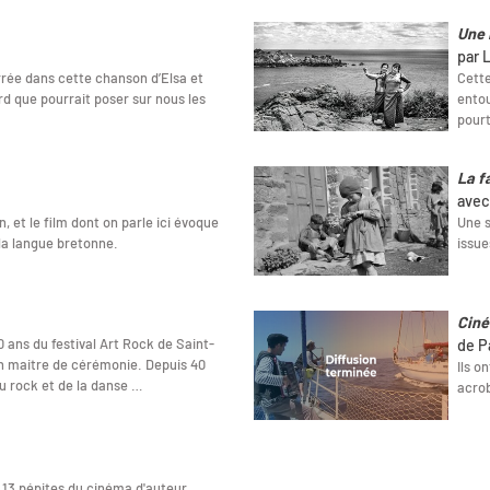
Une 
par L
rrée dans cette chanson d’Elsa et
Cette
rd que pourrait poser sur nous les
entou
pour
La f
avec
on, et le film dont on parle ici évoque
Une s
la langue bretonne.
issue
Ciné
 ans du festival Art Rock de Saint-
de P
n maitre de cérémonie. Depuis 40
Ils o
du rock et de la danse …
acro
 13 pépites du cinéma d'auteur.