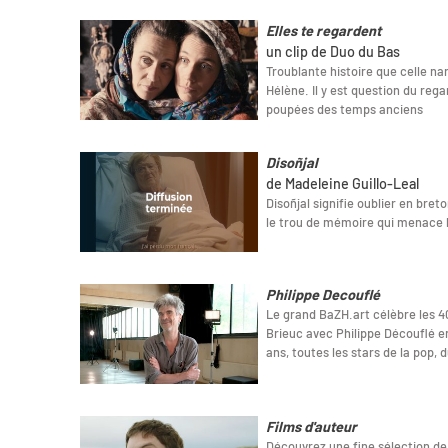
Elles te regardent
un clip de Duo du Bas
Troublante histoire que celle na
Hélène. Il y est question du rega
poupées des temps anciens
Disoñjal
de Madeleine Guillo-Leal
Disoñjal signifie oublier en bret
le trou de mémoire qui menace 
Philippe Decouflé
Le grand BaZH.art célèbre les 40
Brieuc avec Philippe Découflé e
ans, toutes les stars de la pop, 
Films d'auteur
Découvrez une fine sélection de