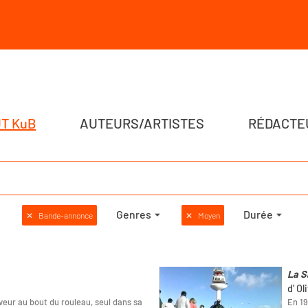
T KuB
AUTEURS/ARTISTES
RÉDACTE
Genres
Durée
✕
Bande-annonce
✕
Moyen
La S
d’ Ol
veur au bout du rouleau, seul dans sa
En 19