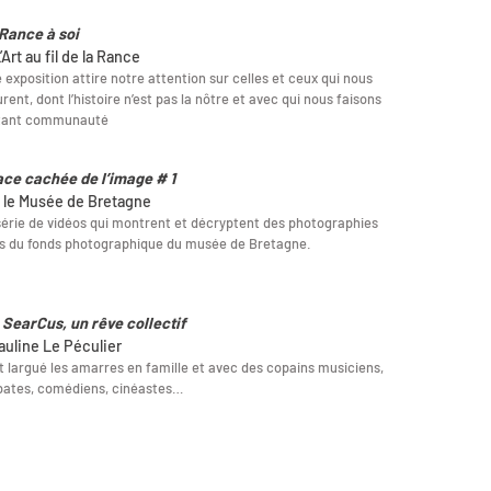
Rance à soi
’Art au fil de la Rance
 exposition attire notre attention sur celles et ceux qui nous
rent, dont l’histoire n’est pas la nôtre et avec qui nous faisons
tant communauté
ace cachée de l’image # 1
 le Musée de Bretagne
érie de vidéos qui montrent et décryptent des photographies
s du fonds photographique du musée de Bretagne.
 SearCus, un rêve collectif
auline Le Péculier
nt largué les amarres en famille et avec des copains musiciens,
bates, comédiens, cinéastes…