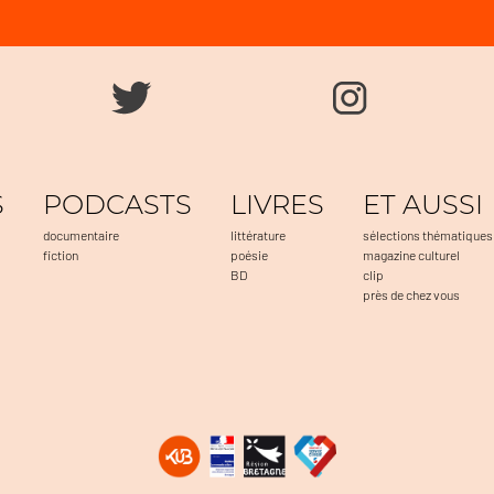
S
PODCASTS
LIVRES
ET AUSSI
documentaire
littérature
sélections thématiques
fiction
poésie
magazine culturel
BD
clip
près de chez vous