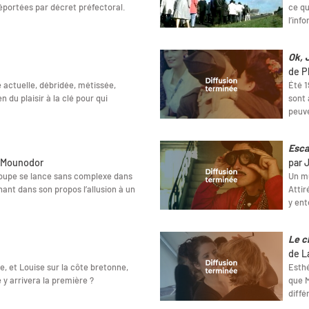
éportées par décret préfectoral.
ce qu
l’inf
Ok, 
de P
actuelle, débridée, métissée,
Été 1
n du plaisir à la clé pour qui
sont 
peuv
Esca
e Mounodor
par 
oupe se lance sans complexe dans
Un mu
nt dans son propos l’allusion à un
Attir
y ent
Le c
de L
e, et Louise sur la côte bretonne,
Esthé
e y arrivera la première ?
que M
diffé