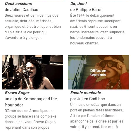
Dock sessions
Ok, Joe !
de Julien Cadilhac
de Philippe Baron
Deux heures et demi de musique
Été 1944, le débarquement
actuelle, débridée, métissée,
américain repousse l’occupant
organique et électronique, et bien
nazi, les GI sont accueillis en
du plaisir à la clé pour qui
héros libérateurs, c’est l’euphorie,
s'aventure à y plonger.
les lendemains peuvent à
nouveau chanter.
Brown Sugar
Escale musicale
un clip de Komodrag and the
par Julien Cadilhac
Un musicien débarque dans un
Mounodor
port en pleines fêtes maritimes.
D’Amérique en Armorique, un
Attiré par l'ancien bâtiment
groupe se lance sans complexe
abandonné de la criée et par les
dans un nouveau Brown Sugar,
voix qu’il y entend, il se met à
reprenant dans son propos