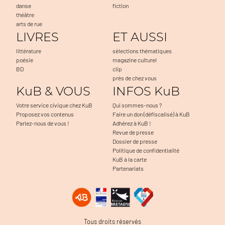
danse
fiction
théâtre
arts de rue
LIVRES
ET AUSSI
littérature
sélections thématiques
poésie
magazine culturel
BD
clip
près de chez vous
KuB & VOUS
INFOS KuB
Votre service civique chez KuB
Qui sommes-nous ?
Proposez vos contenus
Faire un don (défiscalisé) à KuB
Parlez-nous de vous !
Adhérez à KuB !
Revue de presse
Dossier de presse
Politique de confidentialité
KuB à la carte
Partenariats
Tous droits réservés