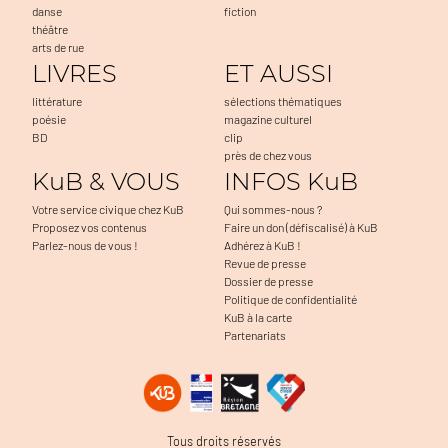
danse
fiction
théâtre
arts de rue
LIVRES
ET AUSSI
littérature
sélections thématiques
poésie
magazine culturel
BD
clip
près de chez vous
KuB & VOUS
INFOS KuB
Votre service civique chez KuB
Qui sommes-nous ?
Proposez vos contenus
Faire un don (défiscalisé) à KuB
Parlez-nous de vous !
Adhérez à KuB !
Revue de presse
Dossier de presse
Politique de confidentialité
KuB à la carte
Partenariats
Tous droits réservés