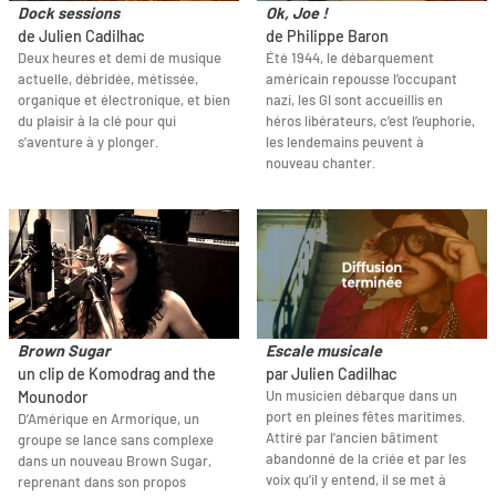
Dock sessions
Ok, Joe !
de Julien Cadilhac
de Philippe Baron
Deux heures et demi de musique
Été 1944, le débarquement
actuelle, débridée, métissée,
américain repousse l’occupant
organique et électronique, et bien
nazi, les GI sont accueillis en
du plaisir à la clé pour qui
héros libérateurs, c’est l’euphorie,
s'aventure à y plonger.
les lendemains peuvent à
nouveau chanter.
Brown Sugar
Escale musicale
un clip de Komodrag and the
par Julien Cadilhac
Un musicien débarque dans un
Mounodor
port en pleines fêtes maritimes.
D’Amérique en Armorique, un
Attiré par l'ancien bâtiment
groupe se lance sans complexe
abandonné de la criée et par les
dans un nouveau Brown Sugar,
voix qu’il y entend, il se met à
reprenant dans son propos