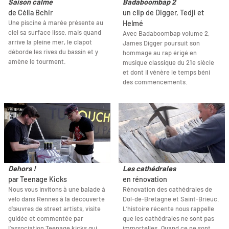
Saison calme
Badaboombap 2
de Célia Bchir
un clip de Digger, Tedji et
Une piscine à marée présente au
Helmé
ciel sa surface lisse, mais quand
Avec Badaboombap volume 2,
arrive la pleine mer, le clapot
James Digger poursuit son
déborde les rives du bassin et y
hommage au rap érigé en
amène le tourment.
musique classique du 21e siècle
et dont il vénère le temps béni
des commencements.
Dehors !
Les cathédrales
par Teenage Kicks
en rénovation
Nous vous invitons à une balade à
Rénovation des cathédrales de
vélo dans Rennes à la découverte
Dol-de-Bretagne et Saint-Brieuc.
d’œuvres de street artists, visite
L’histoire récente nous rappelle
guidée et commentée par
que les cathédrales ne sont pas
l’association Teenage kicks qui
immortelles. Quand ce ne sont