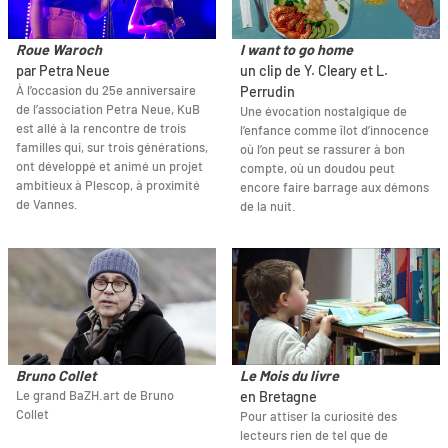
Roue Waroch
I want to go home
par Petra Neue
un clip de Y. Cleary et L.
À l’occasion du 25e anniversaire
Perrudin
de l’association Petra Neue, KuB
Une évocation nostalgique de
est allé à la rencontre de trois
l’enfance comme îlot d’innocence
familles qui, sur trois générations,
où l’on peut se rassurer à bon
ont développé et animé un projet
compte, où un doudou peut
ambitieux à Plescop, à proximité
encore faire barrage aux démons
de Vannes.
de la nuit.
Bruno Collet
Le Mois du livre
Le grand BaZH.art de Bruno
en Bretagne
Collet
Pour attiser la curiosité des
lecteurs rien de tel que de