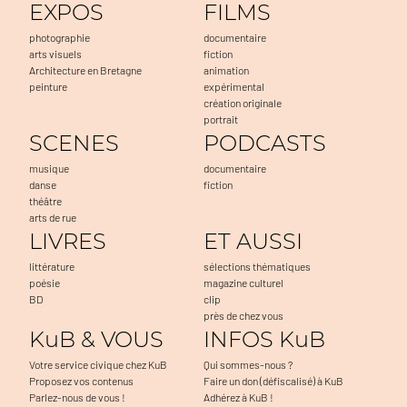
EXPOS
FILMS
photographie
documentaire
arts visuels
fiction
Architecture en Bretagne
animation
peinture
expérimental
création originale
portrait
SCENES
PODCASTS
musique
documentaire
danse
fiction
théâtre
arts de rue
LIVRES
ET AUSSI
littérature
sélections thématiques
poésie
magazine culturel
BD
clip
près de chez vous
KuB & VOUS
INFOS KuB
Votre service civique chez KuB
Qui sommes-nous ?
Proposez vos contenus
Faire un don (défiscalisé) à KuB
Parlez-nous de vous !
Adhérez à KuB !