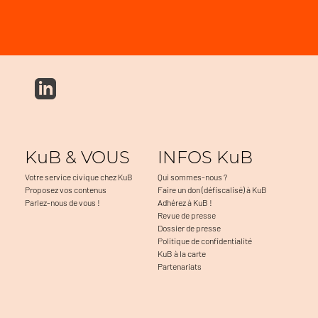
KuB & VOUS
INFOS KuB
Votre service civique chez KuB
Qui sommes-nous ?
Proposez vos contenus
Faire un don (défiscalisé) à KuB
Parlez-nous de vous !
Adhérez à KuB !
Revue de presse
Dossier de presse
Politique de confidentialité
KuB à la carte
Partenariats