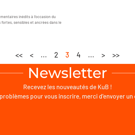
mentaires inédits à l’occasion du
 fortes, sensibles et ancrées dans le
<<
<
...
2
3
4
...
>
>>
Newsletter
Recevez les nouveautés de KuB !
problèmes pour vous inscrire, merci d'envoyer un