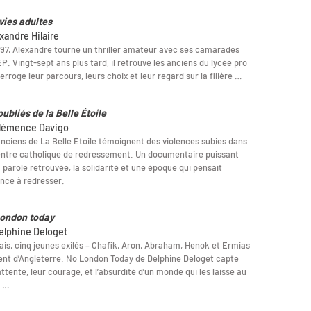
vies adultes
xandre Hilaire
97, Alexandre tourne un thriller amateur avec ses camarades
P. Vingt-sept ans plus tard, il retrouve les anciens du lycée pro
terroge leur parcours, leurs choix et leur regard sur la filière …
oubliés de la Belle Étoile
lémence Davigo
nciens de La Belle Étoile témoignent des violences subies dans
ntre catholique de redressement. Un documentaire puissant
a parole retrouvée, la solidarité et une époque qui pensait
ance à redresser.
ondon today
elphine Deloget
ais, cinq jeunes exilés – Chafik, Aron, Abraham, Henok et Ermias
ent d’Angleterre. No London Today de Delphine Deloget capte
attente, leur courage, et l’absurdité d’un monde qui les laisse au
. …