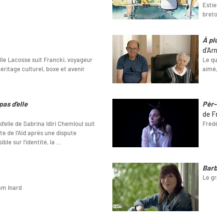
Estie
breto
À pl
d'Ar
e Lacosse suit Francki, voyageur
Le qu
éritage culturel, boxe et avenir
aimé,
pas d'elle
Pèr-
de F
d’elle de Sabrina Idiri Chemloul suit
Frédé
fête de l’Aïd après une dispute
ble sur l’identité, la …
Barb
Le gr
am Inard