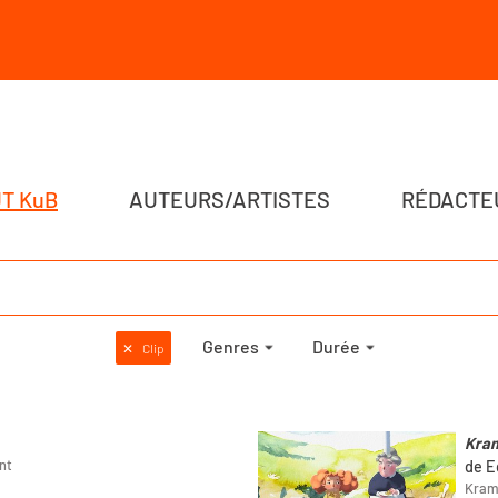
T KuB
AUTEURS/ARTISTES
RÉDACTE
Genres
Durée
✕
Clip
Kra
nt
de E
Kramp