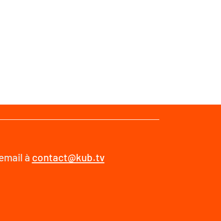
 email à
contact@kub.tv