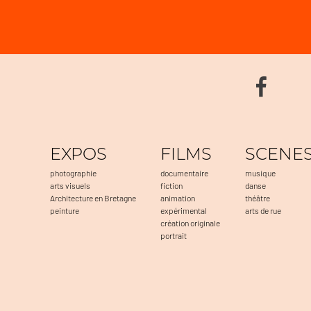
EXPOS
FILMS
SCENE
photographie
documentaire
musique
arts visuels
fiction
danse
Architecture en Bretagne
animation
théâtre
peinture
expérimental
arts de rue
création originale
portrait