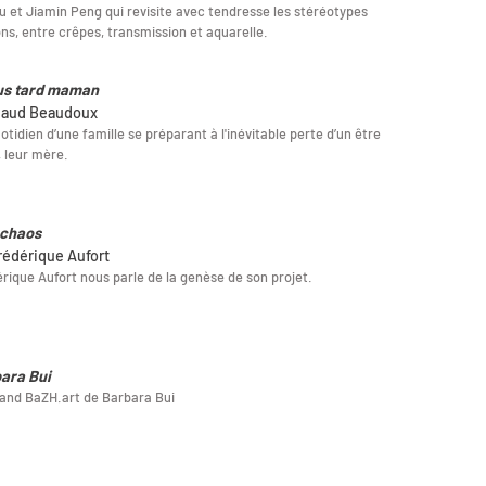
u et Jiamin Peng qui revisite avec tendresse les stéréotypes
ns, entre crêpes, transmission et aquarelle.
us tard maman
naud Beaudoux
otidien d’une famille se préparant à l'inévitable perte d’un être
 leur mère.
chaos
rédérique Aufort
rique Aufort nous parle de la genèse de son projet.
ara Bui
and BaZH.art de Barbara Bui