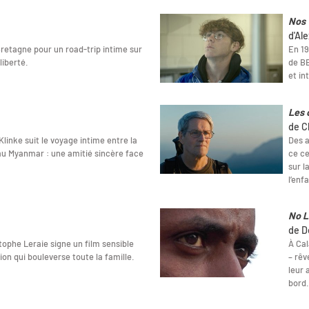
Nos 
d'Ale
Bretagne pour un road-trip intime sur
En 19
liberté.
de BE
et in
Les 
de C
linke suit le voyage intime entre la
Des a
au Myanmar : une amitié sincère face
ce ce
sur l
l’enf
No L
de D
ophe Leraie signe un film sensible
À Cal
sion qui bouleverse toute la famille.
– rêv
leur 
bord