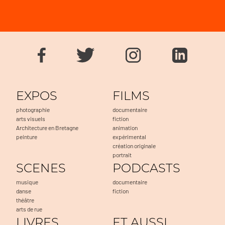
EXPOS
FILMS
photographie
documentaire
arts visuels
fiction
Architecture en Bretagne
animation
peinture
expérimental
création originale
portrait
SCENES
PODCASTS
musique
documentaire
danse
fiction
théâtre
arts de rue
LIVRES
ET AUSSI