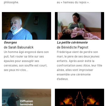
philosophe.
au « hameau du repos ».
Georges
La petite cérémonie
de Sarah Balounaïck
de Bénédicte Pagnot
Un homme âgé engoncé dans son
Frédérique vient de perdre son
pull, fait rouler sa tête sur ses
mari, le père de ses deux jeunes
épaules pour assouplir ses
enfants. Après avoir évité la
cervicales, son souffle est court,
confrontation avec Alice, leur fille
ses yeux mi-clos…
aînée, elles vont improviser
ensemble une cérémonie
d’adieux.