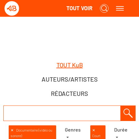
TOUT VOIR
TOUT KuB
AUTEURS/ARTISTES
RÉDACTEURS
Genres
Durée
✕
Documentaire (vidéo ou
✕
sonore)
Court