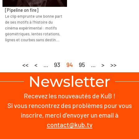
[Pipeline on fire]
Le clip emprunte une bonne part
de ses motifs à l’histoire du
cinéma expérimental : motifs
géométriques, lentes rotations,
lignes et courbes sans destin...
<<
<
...
93
94
95
...
>
>>
Newsletter
Recevez les nouveautés de KuB !
Si vous rencontrez des problèmes pour vous
inscrire, merci d'envoyer un email à
contact@kub.tv