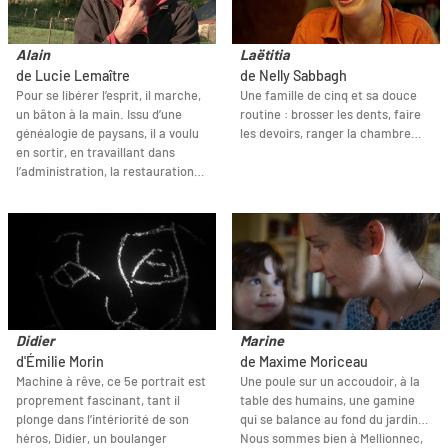
Alain
Laëtitia
de Lucie Lemaître
de Nelly Sabbagh
Pour se libérer l’esprit, il marche,
Une famille de cinq et sa douce
un bâton à la main. Issu d’une
routine : brosser les dents, faire
généalogie de paysans, il a voulu
les devoirs, ranger la chambre…
en sortir, en travaillant dans
l’administration, la restauration…
Didier
Marine
d'Émilie Morin
de Maxime Moriceau
Machine à rêve, ce 5e portrait est
Une poule sur un accoudoir, à la
proprement fascinant, tant il
table des humains, une gamine
plonge dans l’intériorité de son
qui se balance au fond du jardin…
héros, Didier, un boulanger
Nous sommes bien à Mellionnec,