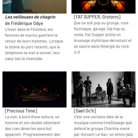
Les veilleuses de chagrin
[FAT SUPPER, Grotorro]
Que ce soit pop ou grunge, rock
de Frédérique Odye
foutraque, garage, hip hop ou
L’hiver dans le Finistère, les
noise, Fat Supper prône un
femmes de marins guettent le
brassage stylistique déroutant et
retour de leurs hommes. Lorsque
se vautre dans l’énergie du rock
la sirène du port retentit, que le
U.S
téléphone se met à sonner, leur
cœur bat la chamade.
[Precious Time]
[Daet Oc’h]
La nuit, à bord d’une voiture, un
C’est une certaine idée de la
homme et son double sillonnent
musique comme (mé)tissage que
des rues désertes sans but
défend le groupe Charkha mené
apparent. Progressivement des
par Gurvant Le Gac, un ethno-jazz