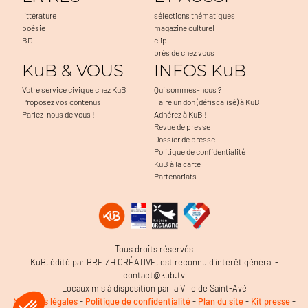
littérature
sélections thématiques
poésie
magazine culturel
BD
clip
près de chez vous
KuB & VOUS
INFOS KuB
Votre service civique chez KuB
Qui sommes-nous ?
Proposez vos contenus
Faire un don (défiscalisé) à KuB
Parlez-nous de vous !
Adhérez à KuB !
Revue de presse
Dossier de presse
Politique de confidentialité
KuB à la carte
Partenariats
Tous droits réservés
KuB, édité par BREIZH CRÉATIVE, est reconnu d’intérêt général -
contact@kub.tv
Locaux mis à disposition par la Ville de Saint-Avé
Mentions légales
-
Politique de confidentialité
-
Plan du site
-
Kit presse
-