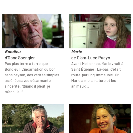
Bondieu
Marie
d'Oona Spengler
de Clara-Luce Pueyo
Pas plus terre à terre que
Avant Mellionnec, Marie vivait à
Bondieu ! L’incarnation du bon
Saint Étienne : Là-bas, c’était
sens paysan, des vérités simples
route-parking-immeuble. Or,
assénées avec désarmante
Marie aime la nature et les
sincérité. "Quand il pleut, je
animaux...
m’ennuie !"