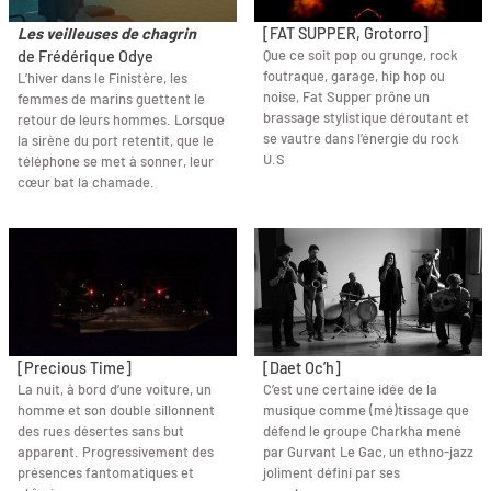
Les veilleuses de chagrin
[FAT SUPPER, Grotorro]
Que ce soit pop ou grunge, rock
de Frédérique Odye
foutraque, garage, hip hop ou
L’hiver dans le Finistère, les
noise, Fat Supper prône un
femmes de marins guettent le
brassage stylistique déroutant et
retour de leurs hommes. Lorsque
se vautre dans l’énergie du rock
la sirène du port retentit, que le
U.S
téléphone se met à sonner, leur
cœur bat la chamade.
[Precious Time]
[Daet Oc’h]
La nuit, à bord d’une voiture, un
C’est une certaine idée de la
homme et son double sillonnent
musique comme (mé)tissage que
des rues désertes sans but
défend le groupe Charkha mené
apparent. Progressivement des
par Gurvant Le Gac, un ethno-jazz
présences fantomatiques et
joliment défini par ses