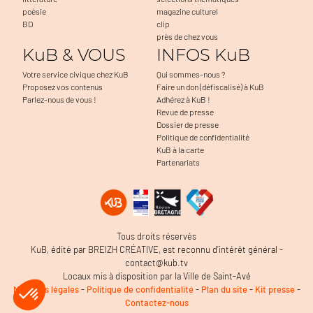
poésie
magazine culturel
BD
clip
près de chez vous
KuB & VOUS
INFOS KuB
Votre service civique chez KuB
Qui sommes-nous ?
Proposez vos contenus
Faire un don (défiscalisé) à KuB
Parlez-nous de vous !
Adhérez à KuB !
Revue de presse
Dossier de presse
Politique de confidentialité
KuB à la carte
Partenariats
Tous droits réservés
KuB, édité par BREIZH CRÉATIVE, est reconnu d’intérêt général -
contact@kub.tv
Locaux mis à disposition par la Ville de Saint-Avé
Mentions légales
-
Politique de confidentialité
-
Plan du site
-
Kit presse
-
Contactez-nous