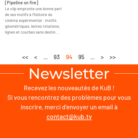
[Pipeline on fire]
Le clip emprunte une bonne part
de ses motifs à l’histoire du
cinéma expérimental : motifs
géométriques, lentes rotations,
lignes et courbes sans destin...
<<
<
...
93
94
95
...
>
>>
Newsletter
Recevez les nouveautés de KuB !
Si vous rencontrez des problèmes pour vous
inscrire, merci d'envoyer un email à
contact@kub.tv