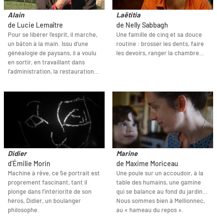
Alain
Laëtitia
de Lucie Lemaître
de Nelly Sabbagh
Pour se libérer l’esprit, il marche,
Une famille de cinq et sa douce
un bâton à la main. Issu d’une
routine : brosser les dents, faire
généalogie de paysans, il a voulu
les devoirs, ranger la chambre…
en sortir, en travaillant dans
l’administration, la restauration…
Didier
Marine
d'Émilie Morin
de Maxime Moriceau
Machine à rêve, ce 5e portrait est
Une poule sur un accoudoir, à la
proprement fascinant, tant il
table des humains, une gamine
plonge dans l’intériorité de son
qui se balance au fond du jardin…
héros, Didier, un boulanger
Nous sommes bien à Mellionnec,
philosophe.
au « hameau du repos ».