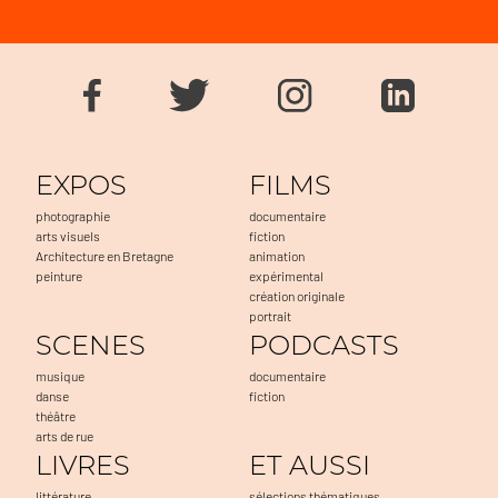
EXPOS
FILMS
photographie
documentaire
arts visuels
fiction
Architecture en Bretagne
animation
peinture
expérimental
création originale
portrait
SCENES
PODCASTS
musique
documentaire
danse
fiction
théâtre
arts de rue
LIVRES
ET AUSSI
littérature
sélections thématiques