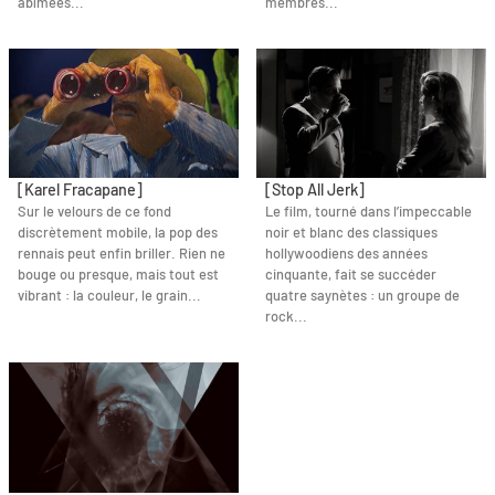
abîmées...
membres...
[Karel Fracapane]
[Stop All Jerk]
Sur le velours de ce fond
Le film, tourné dans l’impeccable
discrètement mobile, la pop des
noir et blanc des classiques
rennais peut enfin briller. Rien ne
hollywoodiens des années
bouge ou presque, mais tout est
cinquante, fait se succéder
vibrant : la couleur, le grain...
quatre saynètes : un groupe de
rock...