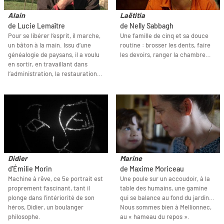
Alain
Laëtitia
de Lucie Lemaître
de Nelly Sabbagh
Pour se libérer l’esprit, il marche,
Une famille de cinq et sa douce
un bâton à la main. Issu d’une
routine : brosser les dents, faire
généalogie de paysans, il a voulu
les devoirs, ranger la chambre…
en sortir, en travaillant dans
l’administration, la restauration…
Didier
Marine
d'Émilie Morin
de Maxime Moriceau
Machine à rêve, ce 5e portrait est
Une poule sur un accoudoir, à la
proprement fascinant, tant il
table des humains, une gamine
plonge dans l’intériorité de son
qui se balance au fond du jardin…
héros, Didier, un boulanger
Nous sommes bien à Mellionnec,
philosophe.
au « hameau du repos ».