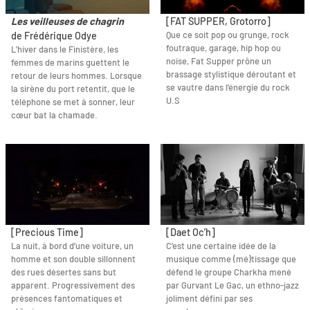
Les veilleuses de chagrin
[FAT SUPPER, Grotorro]
Que ce soit pop ou grunge, rock
de Frédérique Odye
foutraque, garage, hip hop ou
L’hiver dans le Finistère, les
noise, Fat Supper prône un
femmes de marins guettent le
brassage stylistique déroutant et
retour de leurs hommes. Lorsque
se vautre dans l’énergie du rock
la sirène du port retentit, que le
U.S
téléphone se met à sonner, leur
cœur bat la chamade.
[Precious Time]
[Daet Oc’h]
La nuit, à bord d’une voiture, un
C’est une certaine idée de la
homme et son double sillonnent
musique comme (mé)tissage que
des rues désertes sans but
défend le groupe Charkha mené
apparent. Progressivement des
par Gurvant Le Gac, un ethno-jazz
présences fantomatiques et
joliment défini par ses