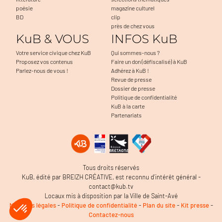
poésie
magazine culturel
BD
clip
près de chez vous
KuB & VOUS
INFOS KuB
Votre service civique chez KuB
Qui sommes-nous ?
Proposez vos contenus
Faire un don (défiscalisé) à KuB
Parlez-nous de vous !
Adhérez à KuB !
Revue de presse
Dossier de presse
Politique de confidentialité
KuB à la carte
Partenariats
Tous droits réservés
KuB, édité par BREIZH CRÉATIVE, est reconnu d’intérêt général -
contact@kub.tv
Locaux mis à disposition par la Ville de Saint-Avé
Mentions légales
-
Politique de confidentialité
-
Plan du site
-
Kit presse
-
Contactez-nous