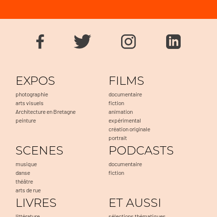
EXPOS
FILMS
photographie
documentaire
arts visuels
fiction
Architecture en Bretagne
animation
peinture
expérimental
création originale
portrait
SCENES
PODCASTS
musique
documentaire
danse
fiction
théâtre
arts de rue
LIVRES
ET AUSSI
littérature
sélections thématiques