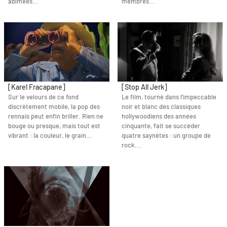
abîmées...
membres...
[Karel Fracapane]
[Stop All Jerk]
Sur le velours de ce fond
Le film, tourné dans l’impeccable
discrètement mobile, la pop des
noir et blanc des classiques
rennais peut enfin briller. Rien ne
hollywoodiens des années
bouge ou presque, mais tout est
cinquante, fait se succéder
vibrant : la couleur, le grain...
quatre saynètes : un groupe de
rock...