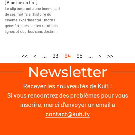
[Pipeline on fire]
Le clip emprunte une bonne part
de ses motifs à l’histoire du
cinéma expérimental : motifs
géométriques, lentes rotations,
lignes et courbes sans destin...
<<
<
...
93
94
95
...
>
>>
Newsletter
Recevez les nouveautés de KuB !
Si vous rencontrez des problèmes pour vous
inscrire, merci d'envoyer un email à
contact@kub.tv