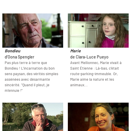
Bondieu
Marie
d'Oona Spengler
de Clara-Luce Pueyo
Pas plus terre à terre que
Avant Mellionnec, Marie vivait à
Bondieu ! L’incarnation du bon
Saint Étienne : Là-bas, c’était
sens paysan, des vérités simples
route-parking-immeuble. Or,
assénées avec désarmante
Marie aime la nature et les
sincérité. "Quand il pleut, je
animaux...
m’ennuie !"