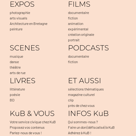
EXPOS
FILMS
photographie
documentaire
arts visuels
fiction
Architecture en Bretagne
animation
peinture
expérimental
création originale
portrait
SCENES
PODCASTS
musique
documentaire
danse
fiction
théâtre
arts de rue
LIVRES
ET AUSSI
littérature
sélections thématiques
poésie
magazine culturel
BD
clip
près de chez vous
KuB & VOUS
INFOS KuB
Votre service civique chez KuB
Qui sommes-nous ?
Proposez vos contenus
Faire un don (défiscalisé) à KuB
Parlez-nous de vous !
Adhérez à KuB !