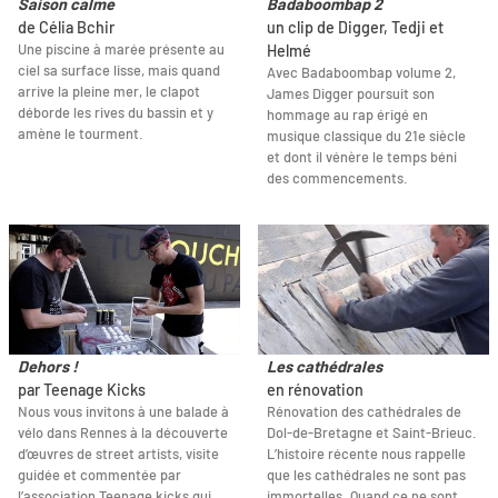
Saison calme
Badaboombap 2
de Célia Bchir
un clip de Digger, Tedji et
Une piscine à marée présente au
Helmé
ciel sa surface lisse, mais quand
Avec Badaboombap volume 2,
arrive la pleine mer, le clapot
James Digger poursuit son
déborde les rives du bassin et y
hommage au rap érigé en
amène le tourment.
musique classique du 21e siècle
et dont il vénère le temps béni
des commencements.
Dehors !
Les cathédrales
par Teenage Kicks
en rénovation
Nous vous invitons à une balade à
Rénovation des cathédrales de
vélo dans Rennes à la découverte
Dol-de-Bretagne et Saint-Brieuc.
d’œuvres de street artists, visite
L’histoire récente nous rappelle
guidée et commentée par
que les cathédrales ne sont pas
l’association Teenage kicks qui
immortelles. Quand ce ne sont