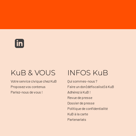
KuB & VOUS
INFOS KuB
Votre service civique chez KuB
Qui sommes-nous ?
Proposez vos contenus
Faire un don (défiscalisé) à KuB
Parlez-nous de vous !
Adhérez à KuB !
Revue de presse
Dossier de presse
Politique de confidentialité
KuB à la carte
Partenariats