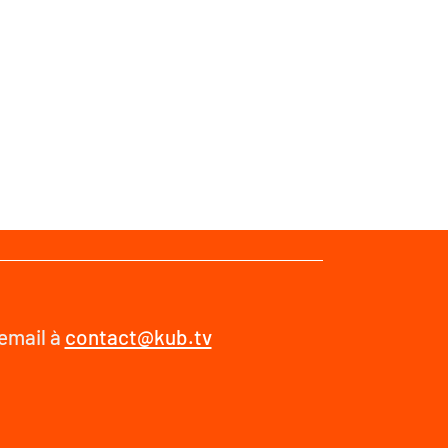
 email à
contact@kub.tv