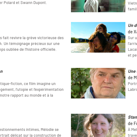
ier Polard et Swann Dupont.
Vietn
famil
Un d
de X
 fait revivre la grève victorieuse des
Sur u
4. Un témoignage précieux sur une
l’arr
s oubliée de l’histoire officielle.
Lacai
et pe
an
Une 
de M
tique-fiction, ce film imagine un
Portr
gement, l'utopie et l'expérimentation
Labr
notre rapport au monde et à la
Sta
de F
estionnements intimes, Mélodie se
À Mel
trait délicat sur la construction de
trave