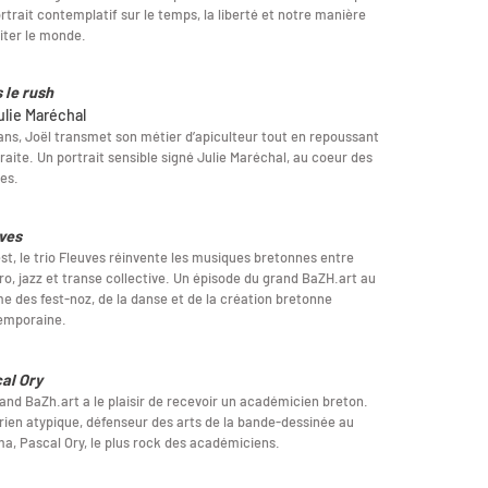
rtrait contemplatif sur le temps, la liberté et notre manière
iter le monde.
 le rush
ulie Maréchal
ans, Joël transmet son métier d’apiculteur tout en repoussant
traite. Un portrait sensible signé Julie Maréchal, au coeur des
les.
ves
st, le trio Fleuves réinvente les musiques bretonnes entre
ro, jazz et transe collective. Un épisode du grand BaZH.art au
e des fest-noz, de la danse et de la création bretonne
emporaine.
al Ory
and BaZh.art a le plaisir de recevoir un académicien breton.
rien atypique, défenseur des arts de la bande-dessinée au
a, Pascal Ory, le plus rock des académiciens.