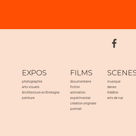
EXPOS
FILMS
SCENE
photographie
documentaire
musique
arts visuels
fiction
danse
Architecture en Bretagne
animation
théâtre
peinture
expérimental
arts de rue
création originale
portrait