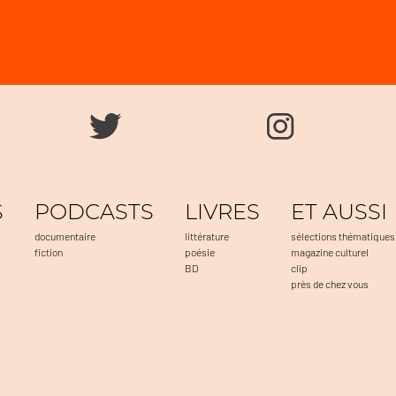
S
PODCASTS
LIVRES
ET AUSSI
documentaire
littérature
sélections thématiques
fiction
poésie
magazine culturel
BD
clip
près de chez vous