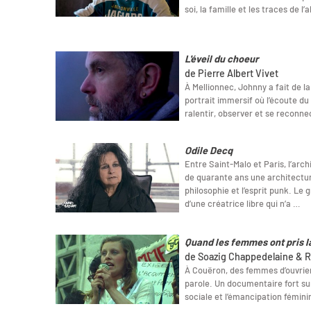
soi, la famille et les traces de l
L'éveil du choeur
de Pierre Albert Vivet
À Mellionnec, Johnny a fait de l
portrait immersif où l’écoute du 
ralentir, observer et se reconn
Odile Decq
Entre Saint-Malo et Paris, l’arc
de quarante ans une architecture
philosophie et l’esprit punk. Le 
d’une créatrice libre qui n’a …
Quand les femmes ont pris l
de Soazig Chappedelaine & R
À Couëron, des femmes d’ouvrier
parole. Un documentaire fort sur
sociale et l’émancipation fémini