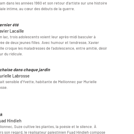
am dans les années 1960 et son retour d’artiste sur une histoire
iale intime, au cœur des débuts de la guerre.
ernier été
avier Lacaille
n lac, trois adolescents voient leur après-midi basculer à
ivée de deux jeunes filles. Avec humour et tendresse, Xavier
lle croque les maladresses de l’adolescence, entre amitié, désir
ur du ridicule.
chaise dans chaque jardin
urielle Labrosse
ait sensible d'Yvette, habitante de Mellionnec par Murielle
osse.
nk
uad Hindieh
lionnec, Suze cultive les plantes, la poésie et le silence. À
rs son regard, le réalisateur palestinien Fuad Hindieh compose