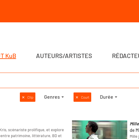
T KuB
AUTEURS/ARTISTES
RÉDACTE
Genres
Durée
✕
Clip
✕
Court
Mill
ris, scénariste prolifique, et explore
de M
entre patrimoine, littérature, BD et
Mille