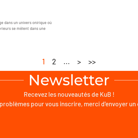
nge dans un univers onirique où
érieurs se mêlent dans une
1
2
...
>
>>
Newsletter
Recevez les nouveautés de KuB !
problèmes pour vous inscrire, merci d'envoyer un