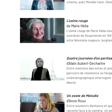
cinéma, avec Mireille Cann, Oliv
L'usine rouge
de Marie Hélia
L’Usine rouge de Marie Hélia nous
ouvrières de Douarnenez en 192
lutte féministe majeure, longtemp
Quatre journées d'un partis
d'Alain Aubert-Dechartre
Entre mémoire des luttes et poli
parcours de résistance où l'enga
cinématographique interrogent 
liberté.
Un zeste de Mélodie
d'Anne Roux
Entre souvenirs d’enfance et qu
raconte face à la caméra. Un por