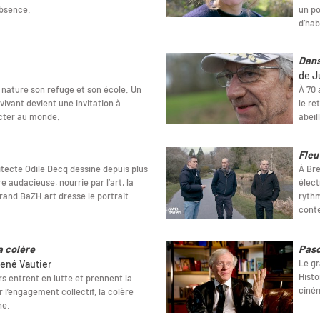
’absence.
un po
d’hab
Dans
de J
a nature son refuge et son école. Un
À 70 
vivant devient une invitation à
le re
ecter au monde.
abeil
Fleu
hitecte Odile Decq dessine depuis plus
À Bre
 audacieuse, nourrie par l’art, la
élect
grand BaZH.art dresse le portrait
rythm
cont
a colère
Pasc
Le gr
ené Vautier
Histo
s entrent en lutte et prennent la
ciném
 l’engagement collectif, la colère
ne.