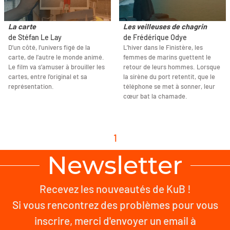
La carte
Les veilleuses de chagrin
de Stéfan Le Lay
de Frédérique Odye
D’un côté, l’univers figé de la
L’hiver dans le Finistère, les
carte, de l’autre le monde animé.
femmes de marins guettent le
Le film va s’amuser à brouiller les
retour de leurs hommes. Lorsque
cartes, entre l'original et sa
la sirène du port retentit, que le
représentation.
téléphone se met à sonner, leur
cœur bat la chamade.
1
Newsletter
Recevez les nouveautés de KuB !
Si vous rencontrez des problèmes pour vous
inscrire, merci d'envoyer un email à