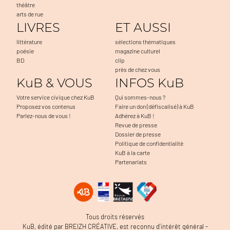
théâtre
arts de rue
LIVRES
ET AUSSI
littérature
sélections thématiques
poésie
magazine culturel
BD
clip
près de chez vous
KuB & VOUS
INFOS KuB
Votre service civique chez KuB
Qui sommes-nous ?
Proposez vos contenus
Faire un don (défiscalisé) à KuB
Parlez-nous de vous !
Adhérez à KuB !
Revue de presse
Dossier de presse
Politique de confidentialité
KuB à la carte
Partenariats
Tous droits réservés
KuB, édité par BREIZH CRÉATIVE, est reconnu d’intérêt général -