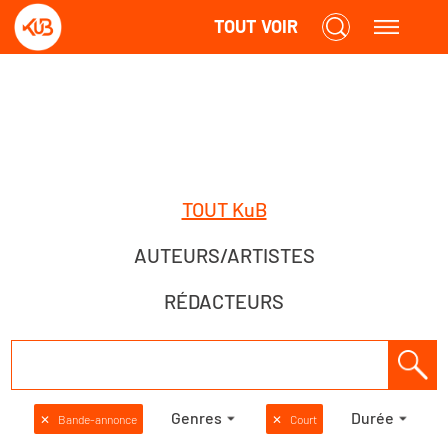
TOUT VOIR
TOUT KuB
AUTEURS/ARTISTES
RÉDACTEURS
Genres
Durée
✕
Bande-annonce
✕
Court