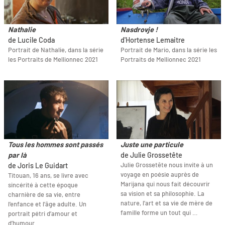
Nathalie
Nasdrovje !
de Lucile Coda
d'Hortense Lemaitre
Portrait de Nathalie, dans la série
Portrait de Mario, dans la série les
les Portraits de Mellionnec 2021
Portraits de Mellionnec 2021
Tous les hommes sont passés
Juste une particule
par là
de Julie Grossetête
Julie Grossetête nous invite à un
de Joris Le Guidart
voyage en poésie auprès de
Titouan, 16 ans, se livre avec
Marijana qui nous fait découvrir
sincérité à cette époque
sa vision et sa philosophie. La
charnière de sa vie, entre
nature, l’art et sa vie de mère de
l’enfance et l’âge adulte. Un
famille forme un tout qui …
portrait pétri d’amour et
d’humour.