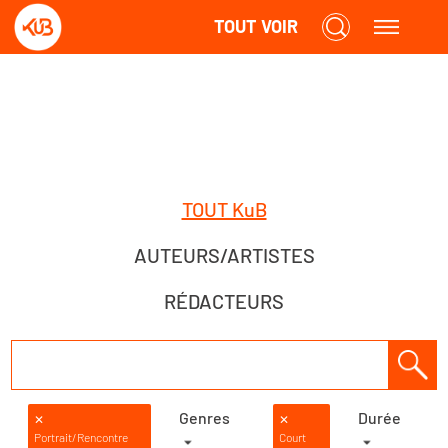
TOUT VOIR
TOUT KuB
AUTEURS/ARTISTES
RÉDACTEURS
Genres
Durée
✕
✕
Portrait/Rencontre
Court