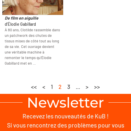
De film en aiguille
d'Élodie Gabillard
À 80 ans, Clotilde rassemble dans
un patchwork des chutes de
tissus mises de côté tout au long
de sa vie. Cet ouvrage devient
une véritable machine à
remonter le temps qu’Élodie
Gabillard met en …
<<
<
1
2
3
...
>
>>
Newsletter
Recevez les nouveautés de KuB !
Si vous rencontrez des problèmes pour vous