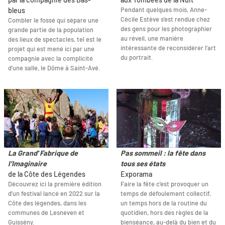
Pendant quelques mois, Anne-
bleus
Cécile Estève s’est rendue chez
Combler le fossé qui sépare une
des gens pour les photographier
grande partie de la population
au réveil, une manière
des lieux de spectacles, tel est le
intéressante de reconsidérer l’art
projet qui est mené ici par une
du portrait.
compagnie avec la complicité
d’une salle, le Dôme à Saint-Avé.
La Grand' Fabrique de
Pas sommeil : la fête dans
l’Imaginaire
tous ses états
de la Côte des Légendes
Exporama
Découvrez ici la première édition
Faire la fête c'est provoquer un
d'un festival lancé en 2022 sur la
temps de défoulement collectif,
Côte des légendes, dans les
un temps hors de la routine du
communes de Lesneven et
quotidien, hors des règles de la
Guissény.
bienséance, au-delà du bien et du