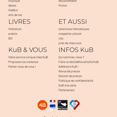
musique
documentaire
danse
fiction
théâtre
arts de rue
LIVRES
ET AUSSI
littérature
sélections thématiques
poésie
magazine culturel
BD
clip
près de chez vous
KuB & VOUS
INFOS KuB
Votre service civique chez KuB
Qui sommes-nous ?
Proposez vos contenus
Faire un don (défiscalisé) à KuB
Parlez-nous de vous !
Adhérez à KuB !
Revue de presse
Dossier de presse
Politique de confidentialité
KuB à la carte
Partenariats