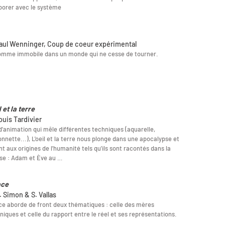
borer avec le système
aul Wenninger, Coup de coeur expérimental
omme immobile dans un monde qui ne cesse de tourner.
l et la terre
ouis Tardivier
d'animation qui mêle différentes techniques (aquarelle,
nnette...), L'oeil et la terre nous plonge dans une apocalypse et
nt aux origines de l'humanité tels qu'ils sont racontés dans la
se : Adam et Ève au …
ace
. Simon & S. Vallas
e aborde de front deux thématiques : celle des mères
niques et celle du rapport entre le réel et ses représentations.