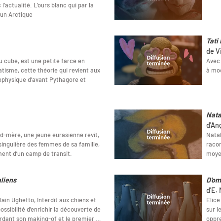
’actualité. L’ours blanc qui par la
 un Arctique
Tati
de V
u cube, est une petite farce en
Avec 
tisme, cette théorie qui revient aux
à mod
ophysique d’avant Pythagore et
Nata
d'An
nd-mère, une jeune eurasienne revit,
Natal
e singulière des femmes de sa famille,
racon
ement d’un camp de transit.
moyen
aliens
D'omb
d'E.
Alain Ughetto, Interdit aux chiens et
Elice
ossibilité d'enrichir la découverte de
sur l
rdant son making-of et le premier …
oppre