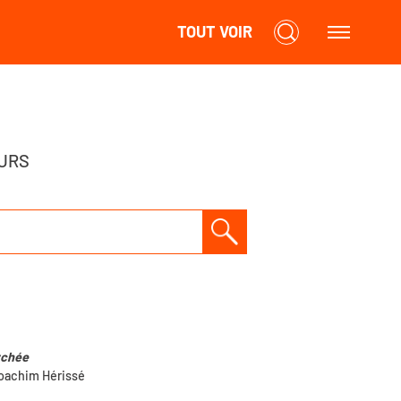
TOUT VOIR
URS
rchée
oachim Hérissé