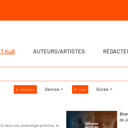
T KuB
AUTEURS/ARTISTES
RÉDACTE
Genres
Durée
✕
Animation
✕
Court
Éco
de J
crit dans une cosmologie primitive, et