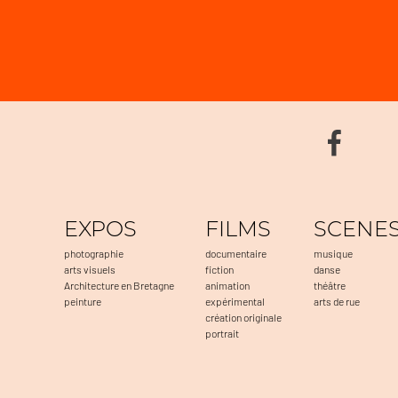
EXPOS
FILMS
SCENE
photographie
documentaire
musique
arts visuels
fiction
danse
Architecture en Bretagne
animation
théâtre
peinture
expérimental
arts de rue
création originale
portrait