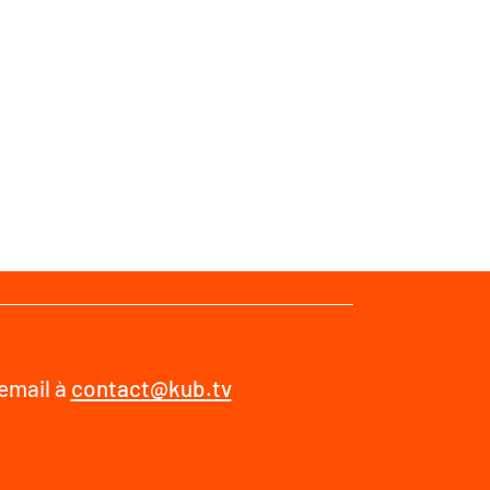
 email à
contact@kub.tv