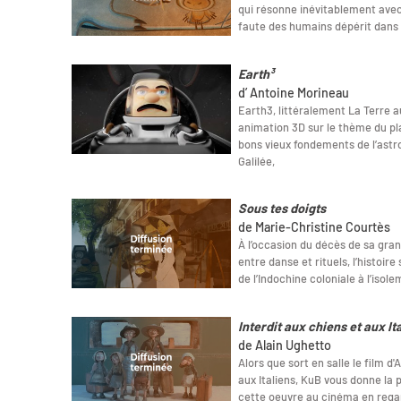
qui résonne inévitablement avec l
faute des humains dépérit dans
Earth³
d’ Antoine Morineau
Earth3, littéralement La Terre a
animation 3D sur le thème du pla
bons vieux fondements de l’astr
Galilée,
Sous tes doigts
de Marie-Christine Courtès
À l’occasion du décès de sa gra
entre danse et rituels, l’histoir
de l’Indochine coloniale à l’isol
Interdit aux chiens et aux It
de Alain Ughetto
Alors que sort en salle le film d'
aux Italiens, KuB vous donne la p
cette oeuvre au cinéma en rega