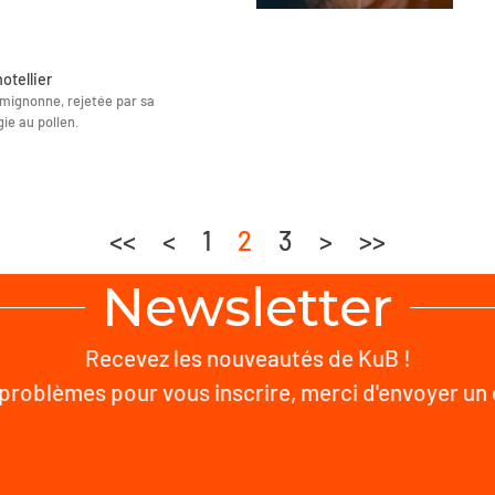
hotellier
op mignonne, rejetée par sa
ie au pollen.
<<
<
1
2
3
>
>>
Newsletter
Recevez les nouveautés de KuB !
problèmes pour vous inscrire, merci d'envoyer un