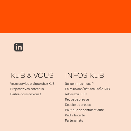
KuB & VOUS
INFOS KuB
Votre service civique chez KuB
Qui sommes-nous ?
Proposez vos contenus
Faire un don (défiscalisé) à KuB
Parlez-nous de vous !
Adhérez à KuB !
Revue de presse
Dossier de presse
Politique de confidentialité
KuB à la carte
Partenariats