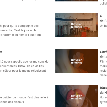
colla
O
de P
h, pour qui la compagnie des
Un h
ssurante. C'est le jour où la
 l'anatomie du nombril que tout
s
L'oei
de L
ité nous rappelle que les maisons de
Film 
équentables, Citrouille et vieilles
mario
un séjour pour le moins réjouissant
revie
Genè
Hor
de M
 quitter ce monde n’est plus relié à
Horac
monde des oiseaux.
tyran