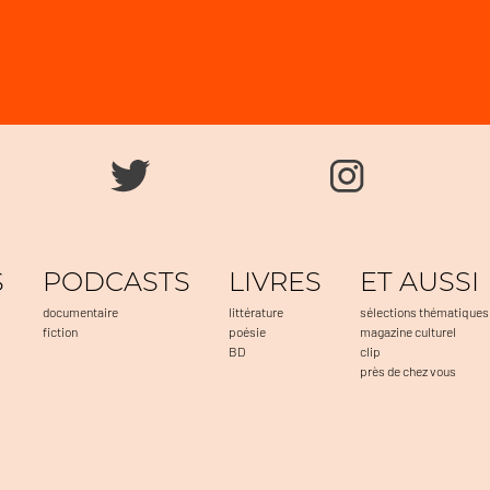
S
PODCASTS
LIVRES
ET AUSSI
documentaire
littérature
sélections thématiques
fiction
poésie
magazine culturel
BD
clip
près de chez vous