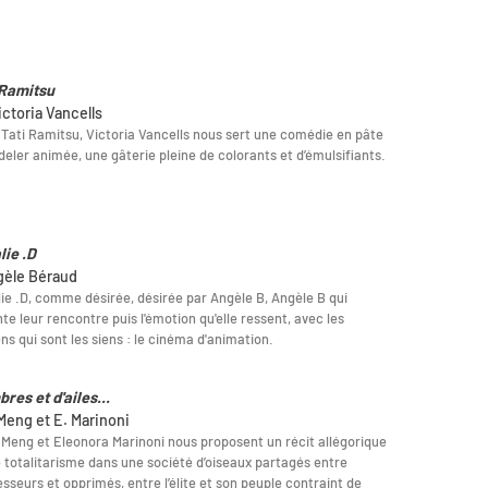
 Ramitsu
ictoria Vancells
Tati Ramitsu, Victoria Vancells nous sert une comédie en pâte
eler animée, une gâterie pleine de colorants et d’émulsifiants.
lie .D
gèle Béraud
ie .D, comme désirée, désirée par Angèle B, Angèle B qui
te leur rencontre puis l'émotion qu'elle ressent, avec les
s qui sont les siens : le cinéma d'animation.
res et d'ailes...
 Meng et E. Marinoni
 Meng et Eleonora Marinoni nous proposent un récit allégorique
e totalitarisme dans une société d’oiseaux partagés entre
sseurs et opprimés, entre l’élite et son peuple contraint de