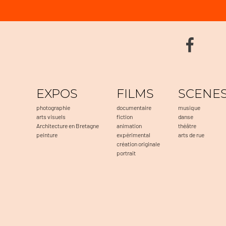
EXPOS
FILMS
SCENE
photographie
documentaire
musique
arts visuels
fiction
danse
Architecture en Bretagne
animation
théâtre
peinture
expérimental
arts de rue
création originale
portrait