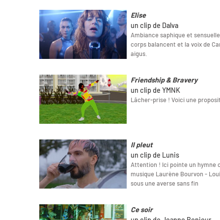
Elise
un clip de Dalva
Ambiance saphique et sensuelle 
corps balancent et la voix de Ca
aigus.
Friendship & Bravery
un clip de YMNK
Lâcher-prise ! Voici une propos
Il pleut
un clip de Lunis
Attention ! Ici pointe un hymne 
musique Laurène Bourvon - Loui
sous une averse sans fin
Ce soir
un clip de Jeanne Bonjour