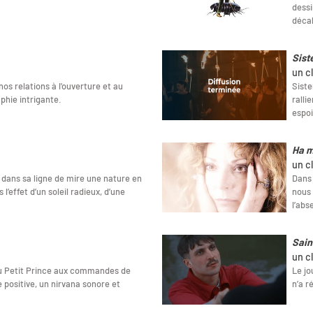
dessi
décal
Sist
un c
nos relations à l'ouverture et au
Siste
hie intrigante.
ralli
espoi
Ha 
un c
 dans sa ligne de mire une nature en
Dans 
l’effet d’un soleil radieux, d’une
nous 
l’abs
Sain
un c
 du Petit Prince aux commandes de
Le jo
 positive, un nirvana sonore et
n’a r