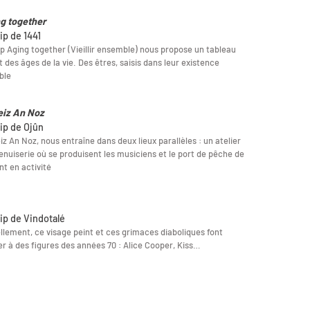
g together
ip de 1441
ip Aging together (Vieillir ensemble) nous propose un tableau
t des âges de la vie. Des êtres, saisis dans leur existence
ble
eiz An Noz
lip de Ojûn
iz An Noz, nous entraîne dans deux lieux parallèles : un atelier
nuiserie où se produisent les musiciens et le port de pêche de
nt en activité
lip de Vindotalé
llement, ce visage peint et ces grimaces diaboliques font
r à des figures des années 70 : Alice Cooper, Kiss…