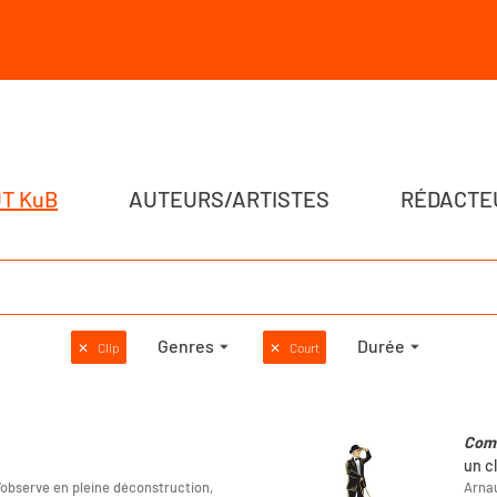
T KuB
AUTEURS/ARTISTES
RÉDACTE
Genres
Durée
✕
Clip
✕
Court
Com
un c
s’observe en pleine déconstruction,
Arnau