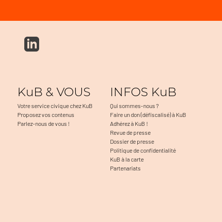
KuB & VOUS
INFOS KuB
Votre service civique chez KuB
Qui sommes-nous ?
Proposez vos contenus
Faire un don (défiscalisé) à KuB
Parlez-nous de vous !
Adhérez à KuB !
Revue de presse
Dossier de presse
Politique de confidentialité
KuB à la carte
Partenariats