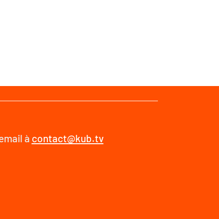
 email à
contact@kub.tv