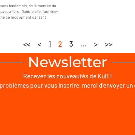
. sans lendemain, de la montée du
veau libre. Dans le clip, l’autrice-
arne ce mouvement dansant
<<
<
1
2
3
...
>
>>
Newsletter
Recevez les nouveautés de KuB !
problèmes pour vous inscrire, merci d'envoyer un