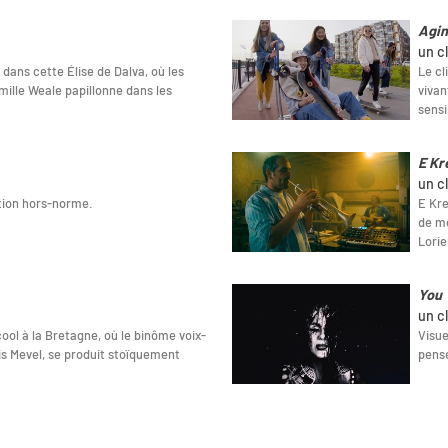
Agin
un cl
dans cette Élise de Dalva, où les
Le cl
mille Weale papillonne dans les
vivan
sensi
E Kr
un c
ition hors-norme.
E Kre
de me
Lorie
You
un c
cool à la Bretagne, où le binôme voix-
Visue
s Mevel, se produit stoïquement
pense