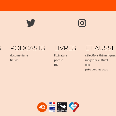
S
PODCASTS
LIVRES
ET AUSSI
documentaire
littérature
sélections thématiques
fiction
poésie
magazine culturel
BD
clip
près de chez vous