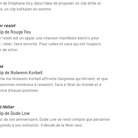
n de Stéphane Oiry, dans l'idée de proposer un clip drôle et
é, un clip kafkaïen en somme.
er resist
lip de Rouge Feu
r resist est un appel, une chanson manifeste électro pour
er, relier, faire sororité. Pour celles et ceux qui ont toujours
r de lutter.
ma
lip de Nolwenn Korbell
Ha ma Nolwenn Korbell affronte l’angoisse qui l’étreint, et que
sommes nombreux à ressentir, face à l’état du monde et à
ence d’issues positives.
t Hélier
lip de Dude Low
ur de son anniversaire, Dude Low se rend compte que personne
épondu à son invitation. Il décide de le fêter seul.