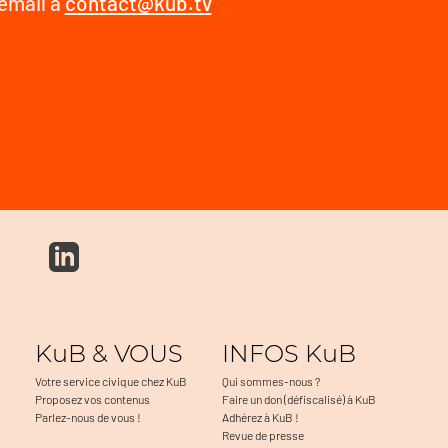
 email à
contact@kub.tv
KuB & VOUS
INFOS KuB
Votre service civique chez KuB
Qui sommes-nous ?
Proposez vos contenus
Faire un don (défiscalisé) à KuB
Parlez-nous de vous !
Adhérez à KuB !
Revue de presse