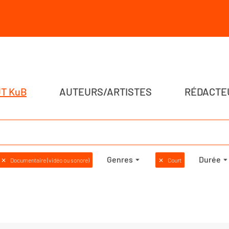
T KuB
AUTEURS/ARTISTES
RÉDACTE
Genres
Durée
✕
Documentaire (vidéo ou sonore)
✕
Court