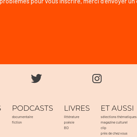
problèmes pour vous inscrire, merci d'envoyer un
S
PODCASTS
LIVRES
ET AUSSI
documentaire
littérature
sélections thématiques
fiction
poésie
magazine culturel
BD
clip
près de chez vous