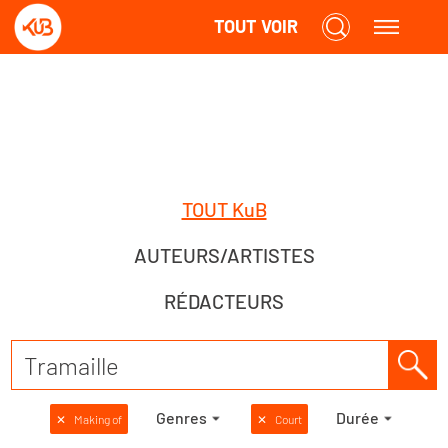
TOUT VOIR
TOUT KuB
AUTEURS/ARTISTES
RÉDACTEURS
Genres
Durée
✕
Making of
✕
Court