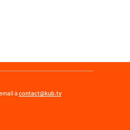
 email à
contact@kub.tv