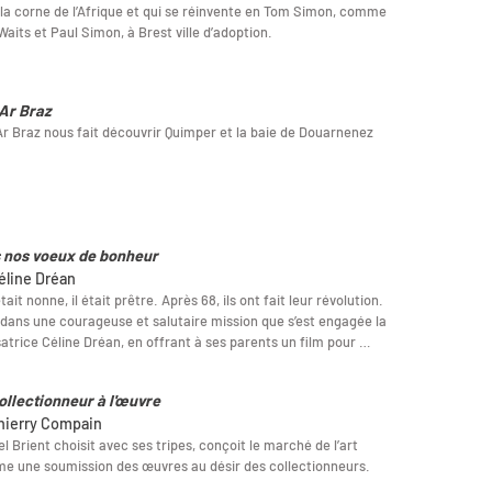
la corne de l’Afrique et qui se réinvente en Tom Simon, comme
aits et Paul Simon, à Brest ville d’adoption.
Ar Braz
r Braz nous fait découvrir Quimper et la baie de Douarnenez
 nos voeux de bonheur
éline Dréan
était nonne, il était prêtre. Après 68, ils ont fait leur révolution.
 dans une courageuse et salutaire mission que s’est engagée la
satrice Céline Dréan, en offrant à ses parents un film pour …
ollectionneur à l'œuvre
hierry Compain
l Brient choisit avec ses tripes, conçoit le marché de l’art
 une soumission des œuvres au désir des collectionneurs.