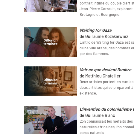
portrait intime du couple d'art
Jean-Pierre Garrault, explorant 
Bretagne et Bourgogne.
Waiting for Gaza
de Guillaume Kozakiewiez
L’intro de Waiting for Gaza est sa
d’une ville arabe, des hommes e
par des flammes,
Voir ce que devient l'ombre
de Matthieu Chatellier
Deux artistes portent en eux les
deux artistes qui se préparent à
existence.
L'invention du colonialisme 
de Guillaume Blanc
L'on connaissait les méfaits des
naturelles africaines, l'on connaî
parcs naturels