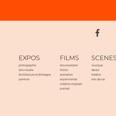
EXPOS
FILMS
SCENE
photographie
documentaire
musique
arts visuels
fiction
danse
Architecture en Bretagne
animation
théâtre
peinture
expérimental
arts de rue
création originale
portrait