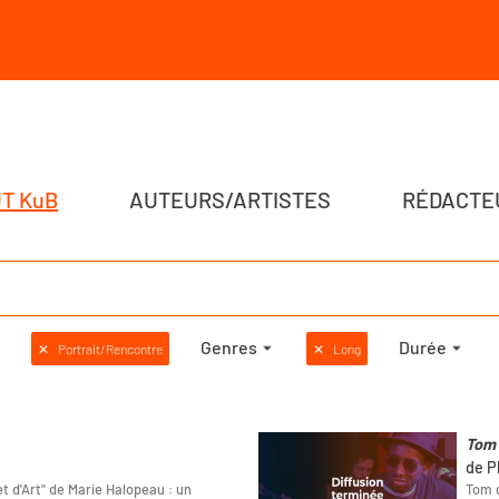
T KuB
AUTEURS/ARTISTES
RÉDACTE
Genres
Durée
✕
Portrait/Rencontre
✕
Long
Tom d
de P
t d'Art" de Marie Halopeau : un
Tom d’