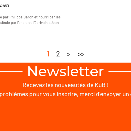
 mots
é par Philippe Baron et nourri par les
ècle par l’oncle de l’écrivain : Jean
1
2
>
>>
Newsletter
Recevez les nouveautés de KuB !
problèmes pour vous inscrire, merci d'envoyer un