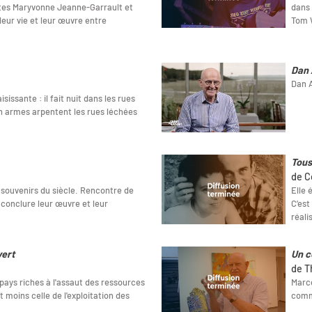
istes Maryvonne Jeanne-Garrault et
dans 
leur vie et leur œuvre entre
Tom W
Dan 
Dan A
isissante : il fait nuit dans les rues
n armes arpentent les rues léchées
Tous
de C
 souvenirs du siècle. Rencontre de
Elle 
 conclure leur œuvre et leur
C’est
réali
vert
Un c
de T
 pays riches à l'assaut des ressources
Marce
t moins celle de l'exploitation des
comme