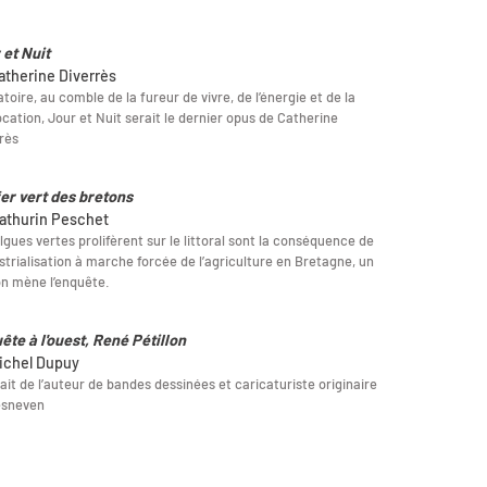
 et Nuit
atherine Diverrès
atoire, au comble de la fureur de vivre, de l’énergie et de la
cation, Jour et Nuit serait le dernier opus de Catherine
rès
fer vert des bretons
athurin Peschet
lgues vertes prolifèrent sur le littoral sont la conséquence de
ustrialisation à marche forcée de l’agriculture en Bretagne, un
n mène l’enquête.
ête à l'ouest, René Pétillon
ichel Dupuy
ait de l’auteur de bandes dessinées et caricaturiste originaire
esneven