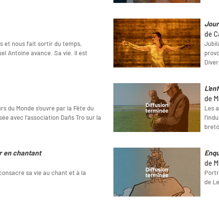
Jour
de C
s et nous fait sortir du temps,
Jubil
l Antoine avance. Sa vie. Il est
provo
Diver
L'en
de M
rs du Monde s'ouvre par la Fête du
Les a
sée avec l'association Dañs Tro sur la
l’ind
breto
r en chantant
Enqu
de M
consacré sa vie au chant et à la
Portr
de L