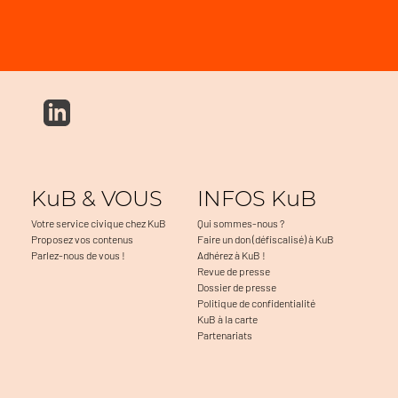
KuB & VOUS
INFOS KuB
Votre service civique chez KuB
Qui sommes-nous ?
Proposez vos contenus
Faire un don (défiscalisé) à KuB
Parlez-nous de vous !
Adhérez à KuB !
Revue de presse
Dossier de presse
Politique de confidentialité
KuB à la carte
Partenariats